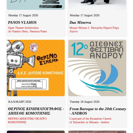
Monday 17 August 2026
Monday 17 August 2026
PANOS VLAHOS
Duo Minerva
Open Theater Archilochos
Μικρό Θέατρο Ι. Μολφέση Παχειά Ράχη-
Ai-Yiannis Detis, Naoussa Paros
Αίγινα
ΚΑΛΟΚΑΙΡΙ 2026
Tuesday 18 August 2026
ΘΕΡΙΝΟΣ ΚΙΝΗΜΑΤΟΓΡΑΦΟΣ -
From Baroque to the 20th Century
ΔΗΠΕΘΕ ΚΟΜΟΤΗΝΗΣ
- ANDROS
ΘΕΡΙΝΟ ΔΗΜΟΤΙΚΟ ΘΕΑΤΡΟ
Courtyard of the Byzantine Church
ΚΟΜΟΤΗΝΗΣ
of Taxiarches in Mesaria - Andros