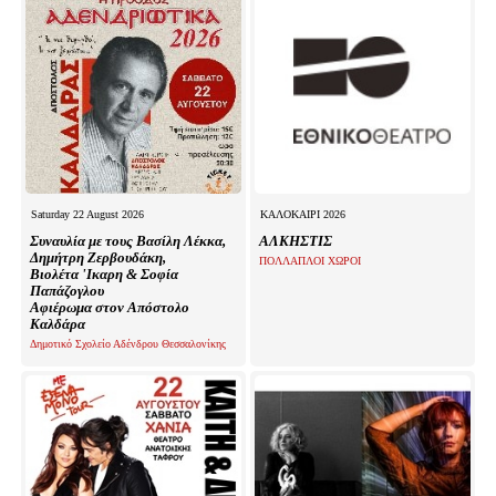
Saturday 22 August 2026
ΚΑΛΟΚΑΙΡΙ 2026
Συναυλία με τους Βασίλη Λέκκα,
ΑΛΚΗΣΤΙΣ
Δημήτρη Ζερβουδάκη,
ΠΟΛΛΑΠΛΟΙ ΧΩΡΟΙ
Βιολέτα 'Ικαρη & Σοφία
Παπάζογλου
Αφιέρωμα στον Απόστολο
Καλδάρα
Δημοτικό Σχολείο Αδένδρου Θεσσαλονίκης