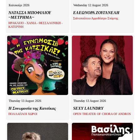
Καλοκαίρι 2026
Wednesday 12 August 2026
ΝΑΤΑΣΣΑ ΜΠΟΦΙΛΙΟΥ
ΕΛΕΩΝΟΡΑ ΖΟΥΓΑΝΕΛΗ
~ΜΕΤΡΗΜΑ~
Σαϊνοπούλειο Αμφιθέατρο Σπάρτης
ΗΡΑΚΛΕΙΟ - ΧΑΝΙΑ - ΘΕΣΣΑΛΟΝΙΚΗ -
ΚΑΤΕΡΙΝΗ
Thursday 13 August 2026
Thursday 13 August 2026
Η Συνωμοσία της Κατσίκας
SEXY LAUNDRY
ΠΟΛΛΑΠΛΟΙ ΧΩΡΟΙ
OPEN THEATER OF CHORA OF ANDROS