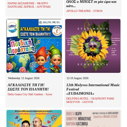
ΟΛΟΣ ο ΜΠΟΣΤ σε μία ώρα και
ΠΑΡΚΟ ΔΕΞΑΜΕΝΗΣ - ΘΕΑΤΡΟ
κάτι...
ΠΑΝΤΕΛΗΣ ΖΕΡΒΟΣ - ΛΟΥΤΡΑΚΙ
APOLLO THEATRE - SYROS
Wednesday 12 August 2026
12-19 August 2026
ΑΓΚΑΛΙΑΣΤΕ ΤΗ ΓΗ!
12th Molyvos International Music
ΣΩΣΤΕ ΤΟΝ ΠΛΑΝΗΤΗ!
Festival
«EUDAIMONIA»
Della Grazia City Hall Gardens - Syros
DELFINIA HOTEL / SEAFRONT PARK
MOLYVOS - LESVOS