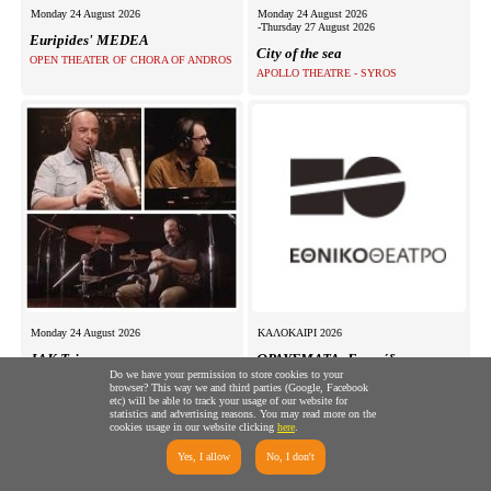
Monday 24 August 2026
Monday 24 August 2026
-Thursday 27 August 2026
Euripides' MEDEA
City of the sea
OPEN THEATER OF CHORA OF ANDROS
APOLLO THEATRE - SYROS
Monday 24 August 2026
ΚΑΛΟΚΑΙΡΙ 2026
JAK Trio
ΘΡΑΥΣΜΑΤΑ: Ευριπίδης
31 χρόνια Θέατρο Αλώνι
Do we have your permission to store cookies to your
ΠΟΛΛΑΠΛΟΙ ΧΩΡΟΙ
browser? This way we and third parties (Google, Facebook
Aloni Theater - Agios Georgios Nileias, Pelion
etc) will be able to track your usage of our website for
statistics and advertising reasons. You may read more on the
cookies usage in our website clicking
here
.
Yes, I allow
No, I don't