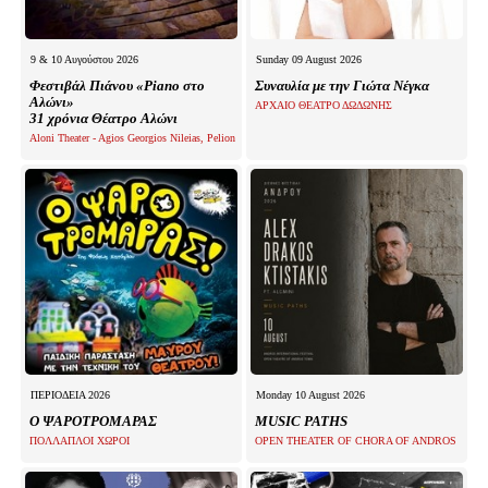
9 & 10 Αυγούστου 2026
Sunday 09 August 2026
Φεστιβάλ Πιάνου «Piano στο
Συναυλία με την Γιώτα Νέγκα
Αλώνι»
ΑΡΧΑΙΟ ΘΕΑΤΡΟ ΔΩΔΩΝΗΣ
31 χρόνια Θέατρο Αλώνι
Aloni Theater - Agios Georgios Nileias, Pelion
ΠΕΡΙΟΔΕΙΑ 2026
Monday 10 August 2026
Ο ΨΑΡΟΤΡΟΜΑΡΑΣ
MUSIC PATHS
ΠΟΛΛΑΠΛΟΙ ΧΩΡΟΙ
OPEN THEATER OF CHORA OF ANDROS