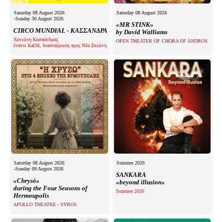
Saturday 08 August 2026
Saturday 08 August 2026
-Sunday 30 August 2026
«MR STINK»
CIRCO MUNDIAL - ΚΑΣΣΑΝΔΡΑ
by David Walliams
Χανιώτη Κασσάνδρας
OPEN THEATER OF CHORA OF ANDROS
έναντι KaOil, διασταύρωση προς Νέα Σκιώνη
Saturday 08 August 2026
Summer 2026
-Sunday 09 August 2026
SANKARA
«Chrysó»
«beyond illusion»
during the Four Seasons of
Summer 2026
Hermoupolis
APOLLO THEATRE - SYROS