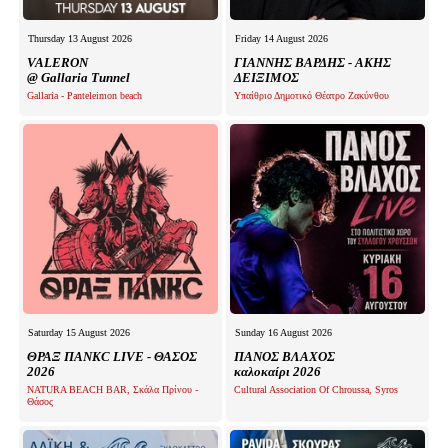
Thursday 13 August 2026
Friday 14 August 2026
VALERON
ΓΙΑΝΝΗΣ ΒΑΡΔΗΣ - ΑΚΗΣ
@ Gallaria Tunnel
ΔΕΙΞΙΜΟΣ
Gallaria - Panteleimon beach
Υπαίθριο Δημοτικό Θέατρο Ζακύνθου
Saturday 15 August 2026
Sunday 16 August 2026
ΘΡΑΞ ΠΑΝΚC LIVE - ΘΑΣΟΣ
ΠΑΝΟΣ ΒΛΑΧΟΣ
2026
καλοκαίρι 2026
NATURA BEACH BAR, Σκάλα Πρίνου -
Cultural Association Of Chroussa, Syros
Θάσος