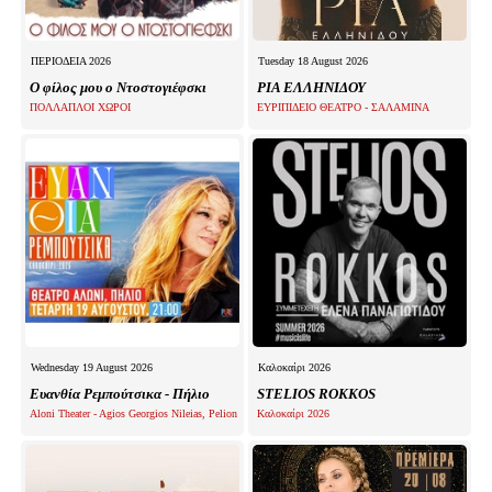
ΠΕΡΙΟΔΕΙΑ 2026
Tuesday 18 August 2026
Ο φίλος μου ο Ντοστογιέφσκι
ΡΙΑ ΕΛΛΗΝΙΔΟΥ
ΠΟΛΛΑΠΛΟΙ ΧΩΡΟΙ
ΕΥΡΙΠΙΔΕΙΟ ΘΕΑΤΡΟ - ΣΑΛΑΜΙΝΑ
Wednesday 19 August 2026
Καλοκαίρι 2026
Ευανθία Ρεμπούτσικα - Πήλιο
STELIOS ROKKOS
Aloni Theater - Agios Georgios Nileias, Pelion
Καλοκαίρι 2026