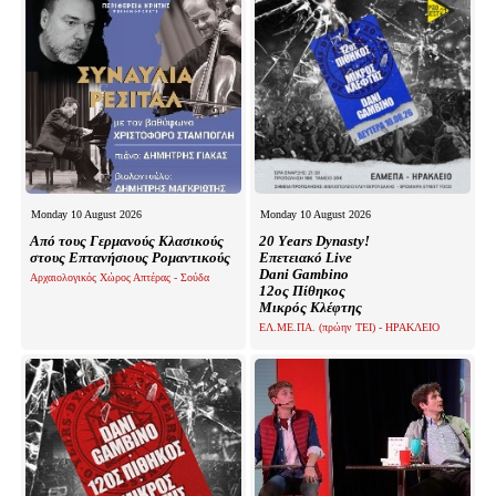
Monday 10 August 2026
Monday 10 August 2026
Από τους Γερμανούς Κλασικούς
20 Υears Dynasty!
στους Επτανήσιους Ρομαντικούς
Επετειακό Live
Dani Gambino
Αρχαιολογικός Χώρος Απτέρας - Σούδα
12ος Πίθηκος
Μικρός Κλέφτης
ΕΛ.ΜΕ.ΠΑ. (πρώην ΤΕΙ) - ΗΡΑΚΛΕΙΟ