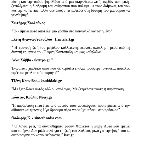
πίστη και την απόρριψη. Μέσα από μια σκηνοθεσία λιτή, σχεδόν ασκητική,
ξετυλίγεται η διαδρομή του ανθρώπου που πάλεψε με τους δαίμονες του νου
και της κοινωνίας, αλλά δεν έπαψε να πιστεύει στη δύναμη του μαρμάρου να
γεννά ψυχή.
Σωτήρης Σουλούκος
"Το κείμενο αυτό αποτελεί μια γροθιά στο κοινωνικό κατεστημένο"
Ελένη Αναγνωστοπούλου -
fractalart
.
gr
" Η τραγική ζωή του μεγάλου καλλιτέχνη, περνάει ολόκληρη μέσα από τη
δυνατή ερμηνεία του Γιώργη Κοντοπόδη και μας καθηλώνει"
Λένα Σάββα - θεατρο.
gr
"
'Ενα ανατριχιαστικό όλον που σε κερδίζει επάξια,προσφέρει εντάσεις, ποικίλες
υφές και ρεαλιστικό σπαραγμό"
Τζένη Κουκίδου -
koukidaki
.
gr
"Με ξετρέλανε αυτός εδώ ο μονόλογος. Με ξετρέλανε τούτη η παράσταση"
Κώστας Κούλης
Noizy
.
gr
"Η παράσταση είναι ένας από αυτούς τους μονολόγους, που βγαίνεις από την
αίθουσα και ψαχνεις λίγο δροσερό αέρα να σε "χτυπήσει" στο πρόσωπο"
Θοδωρής Κ. -
sinwebradio
.
com
" Ο λόγος ρέει, τα συναισθήματα ρέουν. Φαίνεται η ψυχή. Αυτό μου έμεινε
από το έργο. Δεν μιλά απλά για τη ζωή του Χαλεπά, μιλά για την ψυχή του κι
αυτό παίρνει το κοινό φεύγοντας."
iart
.
gr