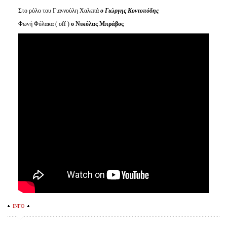
Στο ρόλο του Γιαννούλη Χαλεπά
ο Γιώργης Κοντοπόδης
Φωνή Φύλακα ( οff )
ο Νικόλας Μπράβος
INFO