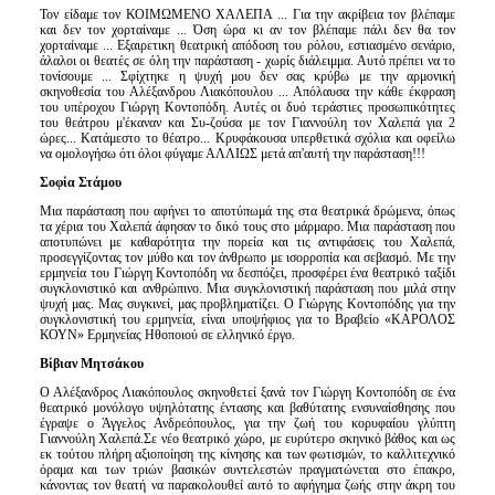
Τον είδαμε τον ΚΟΙΜΩΜΕΝΟ ΧΑΛΕΠΑ ... Για την ακρίβεια τον βλέπαμε
και δεν τον χορταίναμε ... Όση ώρα κι αν τον βλέπαμε πάλι δεν θα τον
χορταίναμε ... Εξαιρετικη θεατρική απόδοση του ρόλου, εστιασμένο σενάριο,
άλαλοι οι θεατές σε όλη την παράσταση - χωρίς διάλειμμα. Αυτό πρέπει να το
τονίσουμε ... Σφίχτηκε η ψυχή μου δεν σας κρύβω με την αρμονική
σκηνοθεσία του Αλέξανδρου Λιακόπουλου ... Απόλαυσα την κάθε έκφραση
του υπέροχου Γιώργη Κοντοπόδη. Αυτές οι δυό τεράστιες προσωπικότητες
του θεάτρου μ'έκαναν και Συ-ζούσα με τον Γιαννούλη τον Χαλεπά για 2
ώρες... Κατάμεστο το θέατρο... Κρυφάκουσα υπερθετικά σχόλια και οφείλω
να ομολογήσω ότι όλοι φύγαμε ΑΛΛΙΩΣ μετά απ'αυτή την παράσταση!!!
Σοφία Στάμου
Μια παράσταση που αφήνει το αποτύπωμά της στα θεατρικά δρώμενα, όπως
τα χέρια του Χαλεπά άφησαν το δικό τους στο μάρμαρο. Μια παράσταση που
αποτυπώνει με καθαρότητα την πορεία και τις αντιφάσεις του Χαλεπά,
προσεγγίζοντας τον μύθο και τον άνθρωπο με ισορροπία και σεβασμό. Με την
ερμηνεία του Γιώργη Κοντοπόδη να δεσπόζει, προσφέρει ένα θεατρικό ταξίδι
συγκλονιστικό και ανθρώπινο. Μια συγκλονιστική παράσταση που μιλά στην
ψυχή μας. Μας συγκινεί, μας προβληματίζει. Ο Γιώργης Κοντοπόδης για την
συγκλονιστική του ερμηνεία, είναι υποψήφιος για το Βραβείο «ΚΑΡΟΛΟΣ
ΚΟΥΝ» Ερμηνείας Ηθοποιού σε ελληνικό έργο.
Βίβιαν Μητσάκου
Ο Αλέξανδρος Λιακόπουλος σκηνοθετεί ξανά τον Γιώργη Κοντοπόδη σε ένα
θεατρικό μονόλογο υψηλότατης έντασης και βαθύτατης ενσυναίσθησης που
έγραψε ο Άγγελος Ανδρεόπουλος, για την ζωή του κορυφαίου γλύπτη
Γιαννούλη Χαλεπά.Σε νέο θεατρικό χώρο, με ευρύτερο σκηνικό βάθος και ως
εκ τούτου πλήρη αξιοποίηση της κίνησης και των φωτισμών, το καλλιτεχνικό
όραμα και των τριών βασικών συντελεστών πραγματώνεται στο έπακρο,
κάνοντας τον θεατή να παρακολουθεί αυτό το αφήγημα ζωής στην άκρη του