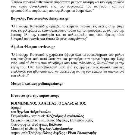
''Σπάνια παρακολουθεί κανείς παράσταση με τόση ισότιμη και ισοβαρή αρμονία
των τριών συντελεστών της, του συγγραφέα, του σκηνοθέτη και του
ηθοποιού.Μια παράσταση που οφείλουμε να δούμε όλοι ''
Βαγγελης Ραφτοπουλος
thesspress
.
gr
''Ο Γιωργής Κοντοπόδης αρπάζει το κείμενο, περνάει τις λέξεις στην ψυχή
του, τις φιλτράρει με έναν αξεπέραστο τρόπο και το προσφέρει με όλη του την
ένταση, όλη την ευαισθησία και το πολυεπίπεδο του, τόσο άμεσα, τόσο
διακριτά που κανείς και τίποτα δε μένει ασυγκίνητος''
Α
i
μιλια Φλωρου
artviews
.
gr
''Ο Γιωργης Κοντοποδης χειρίζεται άψογα όλα τα συναισθήματα του ρόλου
του, ποτίζεται από αυτά ώστε να μας μεταφέρει την τραγικότητα της ζωής
ενός «σαλού άγιου» που αδικήθηκε από τους ανθρώπους, δικαιώθηκε με την
τέχνη του. Όλα ξεπροβάλλουν μέσα από τις ερμηνευτικές συναισθηματικές
εναλλαγές του ηθοποιού που καταθέτει στη σκηνή τον εξαιρετικό υποκριτικό
του πλούτο''
Μαιρη Γκαζιανη
polimagazino
.
gr
Η ταυτότητα της παράστασης
ΚΟΙΜΩΜΕΝΟΣ ΧΑΛΕΠΑΣ, Ο ΣΑΛόΣ άΓΙΟΣ
Δράμα
του
Άγγελου Ανδρεόπουλου
Σκηνοθεσία - φωτισμοί:
Αλέξανδρος Λιακόπουλος
Σκηνικό - εικαστική επιμέλεια:
Μιχάλης Παπαδόπουλος
Φωτογραφίες:
Ευάγγελος Κάλλοου
Μουσική σύνθεση:
Άγγελος Ανδρεόπουλος
Δημιουργία Τρέηλερ:
Θάνος Αγγέλης /
Picon
Photography