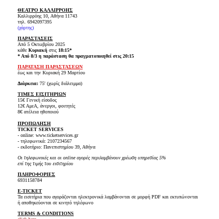
ΘΕΑΤΡΟ ΚΑΛΛΙΡΡΟΗΣ
Καλλιρρόης 10, Αθήνα 11743
τηλ. 6942097395
(
χάρτης
)
ΠΑΡΑΣΤΑΣΕΙΣ
Από 5 Οκτωβρίου 2025
κάθε
Κυριακή
στις
18:15*
* Από 8/3 η παράσταση θα πραγματοποιηθεί στις 20:15
ΠΑΡΑΤΑΣΗ ΠΑΡΑΣΤΑΣΕΩΝ
έως και την Κυριακή 29 Μαρτίου
Διάρκεια:
75' (χωρίς διάλειμμα)
ΤΙΜΕΣ ΕΙΣΙΤΗΡΙΩΝ
15€ Γενική είσοδος
12€ ΑμεΑ, άνεργοι, φοιτητές
8€ ατέλεια ηθοποιού
ΠΡΟΠΩΛΗΣΗ
TICKET SERVICES
- online: www.ticketservices.gr
- τηλεφωνικά: 2107234567
- εκδοτήριο: Πανεπιστημίου 39, Αθήνα
Οι τηλεφωνικές και οι online αγορές περιλαμβάνουν χρέωση υπηρεσίας 5%
επί της τιμής του εισιτηρίου
ΠΛΗΡΟΦΟΡΙΕΣ
6931158784
E-TICKET
Τα εισιτήρια που αγοράζονται ηλεκτρονικά λαμβάνονται σε μορφή PDF και εκτυπώνονται
ή αποθηκεύονται σε κινητό τηλέφωνο
TERMS & CONDITIONS