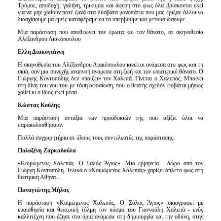
Τρόμος, αποδοχή, γαλήνη, τρικυμία και άφεση στο φως όλα βρίσκονται εκεί
για να μην χαθούν ποτέ ξανά στα δύσβατα μονοπάτια που μας έριξαν άλλοι να
διασχίσουμε μα εμείς καταφέραμε να τα υπερβούμε και μετουσιώσουμε.
Μια παράσταση που αποθεώνει τον έρωτα και τον θάνατο, σε σκηνοθεσία
Αλέξανδρου Λιακόπουλου
Ελλη Διακογιάννη
Η σκηνοθεσία του Αλέξανδρου Λιακόπουλου κινείται ανάμεσα στο φως και τη
σκιά, σαν μια συνεχής αναπνοή ανάμεσα στη ζωή και τον εσωτερικό θάνατο. Ο
Γιώργης Κοντοπόδης δεν «παίζει» τον Χαλεπά. Γίνεται ο Χαλεπάς. Μπαίνει
στη δίνη του νου του με τόση αφοσίωση, που ο θεατής σχεδόν φοβάται μήπως
χαθεί κι ο ίδιος εκεί μέσα.
Κώστας Κούλης
Μια παράσταση αντάξια των προσδοκιών της που αξίζει όλοι να
παρακολουθήσουν.
Πολλά συγχαρητήρια σε όλους τους συντελεστές της παράστασης.
Πολυξένη Ζαρκαδούλα
«Κοιμώμενος Χαλεπάς. Ο Σαλός Άγιος». Μια ερμηνεία - δώρο από τον
Γιώργη Κοντοπόδη. Τελικά ο «Κοιμώμενος Χαλεπάς» χαρίζει άπλετο φως στη
θεατρική Αθήνα...
Παναγιώτης Μήλας
Η παράσταση «Κοιμώμενος Χαλεπάς, Ο Σάλος Άγιος» σκιαγραφεί με
ευαισθησία και θεατρική τόλμη τον κόσμο του Γιαννούλη Χαλεπά - ενός
καλλιτέχνη που έζησε στα όρια ανάμεσα στη δημιουργία και την οδύνη, στην