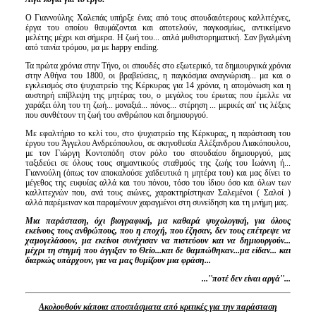
Ο Γιαννούλης Χαλεπάς υπήρξε ένας από τους σπουδαιότερους καλλιτέχνες,
έργα του οποίου θαυμάζονται και αποτελούν, παγκοσμίως, αντικείμενο
μελέτης μέχρι και σήμερα. Η ζωή του... απλά μυθιστορηματική. Σαν βγαλμένη
από ταινία τρόμου, μα με happy ending.
Τα πρώτα χρόνια στην Τήνο, οι σπουδές στο εξωτερικό, τα δημιουργικά χρόνια
στην Αθήνα του 1800, οι βραβεύσεις, η παγκόσμια αναγνώριση... μα και ο
εγκλεισμός στο ψυχιατρείο της Κέρκυρας για 14 χρόνια, η απομόνωση και η
αυστηρή επίβλεψη της μητέρας του, ο μεγάλος του έρωτας που έμελλε να
χαράξει όλη του τη ζωή... μοναξιά... πόνος... στέρηση ... μερικές απ' τις λέξεις
που συνθέτουν τη ζωή του ανθρώπου και δημιουργού.
Με εφαλτήριο το κελί του, στο ψυχιατρείο της Κέρκυρας, η παράσταση του
έργου του Άγγελου Ανδρεόπουλου, σε σκηνοθεσία Αλέξανδρου Λιακόπουλου,
με τον Γιώργη Κοντοπόδη στον ρόλο του σπουδαίου δημιουργού, μας
ταξιδεύει σε όλους τους σημαντικούς σταθμούς της ζωής του Ιωάννη ή...
Γιαννούλη (όπως τον αποκαλούσε χαϊδευτικά η μητέρα του) και μας δίνει το
μέγεθος της ευφυίας αλλά και του πόνου, τόσο του ίδιου όσο και όλων των
καλλιτεχνών που, ανά τους αιώνες, χαρακτηρίστηκαν Σαλεμένοι ( Σαλοί )
αλλά παρέμειναν και παραμένουν χαραγμένοι στη συνείδηση και τη μνήμη μας.
Μια παράσταση, όχι βιογραφική, μα καθαρά ψυχολογική, για όλους
εκείνους
τους ανθρώπους, που η εποχή, που έζησαν, δεν τους επέτρεψε να
χαμογελάσουν, μα εκείνοι συνέχισαν να πιστεύουν και να δημιουργούν...
μέχρι τη στιγμή που άγγιξαν το Θείο...και δε θαμπώθηκαν...μα είδαν... και
διαρκώς υπάρχουν, για να μας θυμίζουν μια φράση...
...''ποτέ δεν είναι αργά''...
Ακολουθούν κάποια αποσπάσματα από κριτικές για την παράσταση