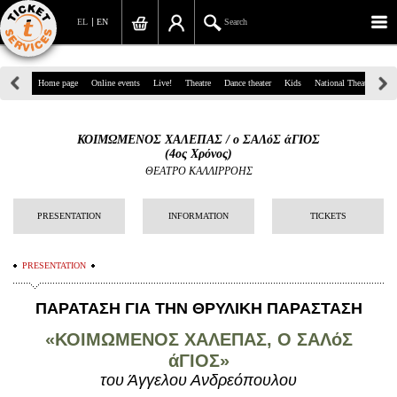
EL
EN
Search
39, Panepistimiou Str, Athens
Home page
Online events
Live!
Theatre
Dance theater
Kids
National Theatre
Gr
(+30)210 7234567
ΚΟΙΜΩΜΕΝΟΣ ΧΑΛΕΠΑΣ / ο ΣΑΛόΣ άΓΙΟΣ
info@ticketservices.gr
(4ος Χρόνος)
ΘΕΑΤΡΟ ΚΑΛΛΙΡΡΟΗΣ
Search
PRESENTATION
INFORMATION
TICKETS
Sign up/Sign in
Check out
PRESENTATION
Search your order
ΠΑΡΑΤΑΣΗ ΓΙΑ ΤΗΝ ΘΡΥΛΙΚΗ ΠΑΡΑΣΤΑΣΗ
Personal Data
«ΚΟΙΜΩΜΕΝΟΣ ΧΑΛΕΠΑΣ, Ο ΣΑΛόΣ
άΓΙΟΣ»
Information
του Άγγελου Ανδρεόπουλου