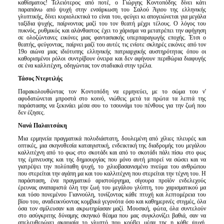
καθίσματος! Τελειότερος από ποτέ, ο Γιώργης Κοντοπόδης δίνει κάτι
παραπάνω από ψυχή στην ενσάρκωση του Σαλού Άγιου της ελληνικής
γλυπτικής, δίνει κυριολεκτικά το είναι του, φεύγει κι απογειώνεται για μεγάλα
ταξίδια ψυχής, παίρνοντας μαζί του τον θεατή μέχρι τέλους. Ο λόγος του
πυκνός, ρυθμικός και αλάνθαστος έχει το χάρισμα να μετατρέπει την αφήγηση
σε ολοζώντανες εικόνες μιας φαντασιακής υπερπαραγωγής εποχής. Έτσι ο
θεατής, φεύγοντας, παίρνει μαζί του αυτές τις ενίοτε σκληρές εικόνες από τον
19ο αιώνα μιας ιδιότυπης ελληνικής πατριαρχικής αυστηρότητας όπου οι
καθορισμένοι ρόλοι συντρίβουν όνειρα και δεν αφήνουν περιθώρια διαφυγής
σε ένα καλλιτέχνη, οδηγώντας τον σταδιακά στην τρέλα.
Τάσος Ντερτιλής
Παρακολουθώντας τον Κοντοπόδη να ερμηνεύει, με το σώμα του ν'
αφυδατώνεται μπροστά στο κοινό, νιώθεις μετά τα πρώτα τα λεπτά της
παράστασης να ξεκινάει μέσα σου το τσουνάμι του πένθους για την ζωή που
δεν έζησες.
Νανά Παλαιτσάκη
Μια ερμηνεία πραγματικά πολυδιάστατη, δουλεμένη από χίλιες πλευρές και
οπτικές, μια σκηνοθεσία καταιγιστική, ενδεικτική της διαδρομής του μεγάλου
καλλιτέχνη από το φως στο σκοτάδι και από το σκοτάδι πάλι πίσω στο φως
της έμπνευσης και της δημιουργίας που μόνο αυτή μπορεί να σώσει και να
γιατρέψει την πολύπαθη ψυχή, το χιλιοβασανισμένο πνεύμα του ανθρώπου
που στερείται την αγάπη μα και του καλλιτέχνη που στερείται την τέχνη του. Η
παράσταση, ένα πραγματικό αριστούργημα, σίγουρα προϊόν ενδελεχούς
έρευνας αναπαριστά όλη την ζωή του μεγάλου γλύπτη, του χαρισματικού μα
και τόσο πονεμένου Γιαννούλη, τονίζοντας κάθε πτυχή και λεπτομέρεια του
βίου του, αναδεικνύοντας κομβικά γεγονότα όσο και καθημερινές στιγμές, όλα
όσα τον σμίλευσαν και ακρωτηρίασαν μαζί. Μουσική, φώτα, όλα συντελούν
στο ασύγκριτης δύναμης σκηνικό θέαμα που μας συγκλονίζει βαθιά, σαν να
απελευθερώνει ακαριαία το γλυπτό που κρύβει μέσα της η κάθε ψυχή.