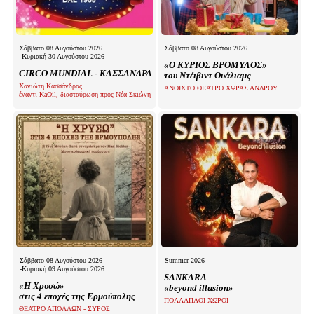
Σάββατο 08 Αυγούστου 2026
Σάββατο 08 Αυγούστου 2026
-Κυριακή 30 Αυγούστου 2026
«Ο ΚΥΡΙΟΣ ΒΡΟΜΥΛΟΣ»
CIRCO MUNDIAL - ΚΑΣΣΑΝΔΡΑ
του Ντέιβιντ Ουάλιαμς
Χανιώτη Κασσάνδρας
ΑΝΟΙΧΤΟ ΘΕΑΤΡΟ ΧΩΡΑΣ ΑΝΔΡΟΥ
έναντι KaOil, διασταύρωση προς Νέα Σκιώνη
Σάββατο 08 Αυγούστου 2026
Summer 2026
-Κυριακή 09 Αυγούστου 2026
SANKARA
«Η Χρυσώ»
«beyond illusion»
στις 4 εποχές της Ερμούπολης
ΠΟΛΛΑΠΛΟΙ ΧΩΡΟΙ
ΘΕΑΤΡΟ ΑΠΟΛΛΩΝ - ΣΥΡΟΣ