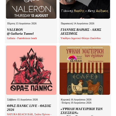
Πέμπτη 13 Αυγούστου 2026
Παρασκευή 14 Αυγούστου 2026
VALERON
ΓΙΑΝΝΗΣ ΒΑΡΔΗΣ - ΑΚΗΣ
@ Gallaria Tunnel
ΔΕΙΞΙΜΟΣ
Gallaria - Panteleimon beach
Υπαίθριο Δημοτικό Θέατρο Ζακύνθου
Σάββατο 15 Αυγούστου 2026
Κυριακή 16 Αυγούστου 2026
-Τετάρτη 19 Αυγούστου 2026
ΘΡΑΞ ΠΑΝΚC LIVE - ΘΑΣΟΣ
«ΥΨΗΛΗ ΜΑΓΕΙΡΙΚΗ ΤΩΝ
2026
ΣΧΕΣΕΩΝ»
NATURA BEACH BAR, Σκάλα Πρίνου -