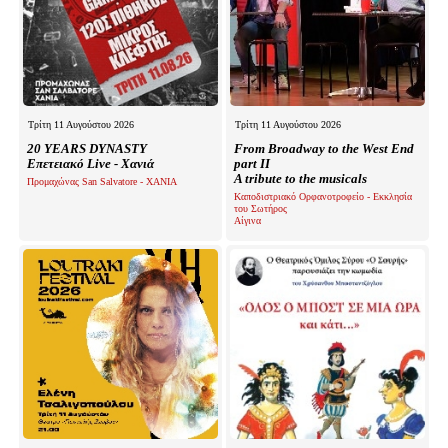
Τρίτη 11 Αυγούστου 2026
Τρίτη 11 Αυγούστου 2026
20 YEARS DYNASTY
From Broadway to the West End
Επετειακό Live - Χανιά
part II
A tribute to the musicals
Προμαχώνας San Salvatore - ΧΑΝΙΑ
Καποδιστριακό Ορφανοτροφείο - Εκκλησία
του Σωτήρος
Αίγινα