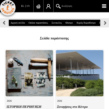
EL
EN
Αναζήτηση
Πανεπιστημίου 39, Αθήνα
Αρχική σελίδα
Online παραστάσεις
Συναυλίες
Θέατρο
Χορός/Χοροθέατρο
Παιδικά
210 7234567
Σελίδα παράστασης
info@ticketservices.gr
Αναζήτηση
Σύνδεση/Εγγραφή
Παραγγελία
Αναζήτηση παραγγελίας
Προσωπικά Δεδομένα
Πληροφορίες
2026
2026
ΙΣΤΟΡΙΚΗ ΠΕΡΙΗΓΗΣΗ
Ξεναγήσεις στο Κέντρο