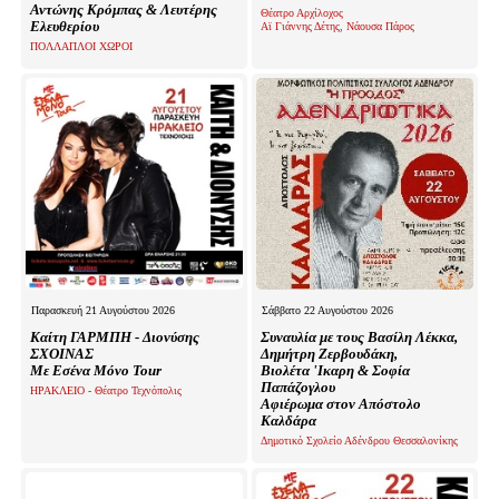
Αντώνης Κρόμπας & Λευτέρης
Θέατρο Αρχίλοχος
Ελευθερίου
Αϊ Γιάννης Δέτης, Νάουσα Πάρος
ΠΟΛΛΑΠΛΟΙ ΧΩΡΟΙ
Παρασκευή 21 Αυγούστου 2026
Σάββατο 22 Αυγούστου 2026
Καίτη ΓΑΡΜΠΗ - Διονύσης
Συναυλία με τους Βασίλη Λέκκα,
ΣΧΟΙΝΑΣ
Δημήτρη Ζερβουδάκη,
Με Εσένα Μόνο Tour
Βιολέτα 'Ικαρη & Σοφία
Παπάζογλου
ΗΡΑΚΛΕΙΟ - Θέατρο Τεχνόπολις
Αφιέρωμα στον Απόστολο
Καλδάρα
Δημοτικό Σχολείο Αδένδρου Θεσσαλονίκης