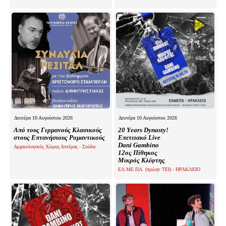
Δευτέρα 10 Αυγούστου 2026
Δευτέρα 10 Αυγούστου 2026
Από τους Γερμανούς Κλασικούς
20 Υears Dynasty!
στους Επτανήσιους Ρομαντικούς
Επετειακό Live
Dani Gambino
Αρχαιολογικός Χώρος Απτέρας - Σούδα
12ος Πίθηκος
Μικρός Κλέφτης
ΕΛ.ΜΕ.ΠΑ. (πρώην ΤΕΙ) - ΗΡΑΚΛΕΙΟ