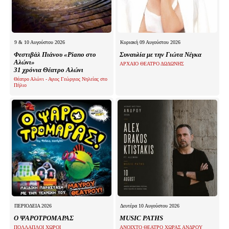
9 & 10 Αυγούστου 2026
Κυριακή 09 Αυγούστου 2026
Φεστιβάλ Πιάνου «Piano στο
Συναυλία με την Γιώτα Νέγκα
Αλώνι»
ΑΡΧΑΙΟ ΘΕΑΤΡΟ ΔΩΔΩΝΗΣ
31 χρόνια Θέατρο Αλώνι
Θέατρο Αλώνι - Αγιος Γεώργιος Νηλείας στο
Πήλιο
ΠΕΡΙΟΔΕΙΑ 2026
Δευτέρα 10 Αυγούστου 2026
Ο ΨΑΡΟΤΡΟΜΑΡΑΣ
MUSIC PATHS
ΠΟΛΛΑΠΛΟΙ ΧΩΡΟΙ
ΑΝΟΙΧΤΟ ΘΕΑΤΡΟ ΧΩΡΑΣ ΑΝΔΡΟΥ