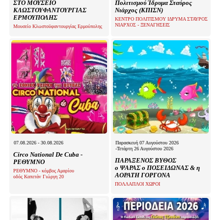
ΣΤΟ ΜΟΥΣΕΙΟ
Πολιτισμού Ίδρυμα Σταύρος
Είσοδος διαχειριστή
ΚΛΩΣΤΟΥΦΑΝΤΟΥΡΓΙΑΣ
Νιάρχος (ΚΠΙΣΝ)
ΕΡΜΟΥΠΟΛΗΣ
ΚΕΝΤΡΟ ΠΟΛΙΤΙΣΜΟΥ ΙΔΡΥΜΑ ΣΤΑΥΡΟΣ
ΝΙΑΡΧΟΣ - ΞΕΝΑΓΗΣΕΙΣ
Μουσείο Κλωστοϋφαντουργίας Ερμούπολης
07.08.2026 - 30.08.2026
Παρασκευή 07 Αυγούστου 2026
-Τετάρτη 26 Αυγούστου 2026
Circo National De Cuba -
ΠΑΡΑΞΕΝΟΣ ΒΥΘΟΣ
ΡΕΘΥΜΝΟ
ο ΨΑΡΑΣ ο ΠΟΣΕΙΔΩΝΑΣ & η
ΡΕΘΥΜΝΟ - κόμβος Αμαρίου
ΑΟΡΑΤΗ ΓΟΡΓΟΝΑ
οδός Καπετάν Γιώργη 20
ΠΟΛΛΑΠΛΟΙ ΧΩΡΟΙ