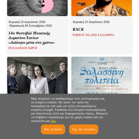
Κυριακή 23 Αυγούστου 2026
Κυριακή 23 Αυγούστου 2026
-Παρασκευή 04 Σεπτεμβρίου 2026
RACK
14ο Φεστιβάλ Μουσικής
PARROT ISLAND ΣΑΛΑΜΙΝΑ
Δωματίου Χανίων
«Διάλογοι μέσα στο χρόνο»
ΠΟΛΛΑΠΛΟΙ ΧΩΡΟΙ
Μας επιτρέπετε να αποθηκεύουμε στον φυλλομετρητή σας
τα λεγόμενα cookies; Με αυτόν τον τρόπο θα
καταγράφονται από εμάς και τρίτες συνεργαζόμενες
εταιρείες (Google, Facebook κτλ) στοιχεία επισκεψιμότητας
για στατιστικούς αλλά και διαφημιστικούς λόγους. Μπορείτε
να διαβάσετε περισσότερα για την χρήση cookies από την
ιστοσελίδα μας
εδώ
.
Δευτέρα 24 Αυγούστου 2026
Δευτέρα 24 Αυγούστου 2026
-Πέμπτη 27 Αυγούστου 2026
Ευριπίδη, ΜΗΔΕΙΑ
Ναι, επιτρέπω
Όχι, δεν επιτρέπω
Θαλασσινή Πολιτεία
ΑΝΟΙΧΤΟ ΘΕΑΤΡΟ ΧΩΡΑΣ ΑΝΔΡΟΥ
ΘΕΑΤΡΟ ΑΠΟΛΛΩΝ - ΣΥΡΟΣ