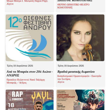
ΔΗΠΕΘΕ ΚΟΜΟΤΗΝΗΣ
Μικρό Θέατρο Ι. Μολφέση Παχειά Ράχη-
Αίγινα
ΘΕΡΙΝΟ ΔΗΜΟΤΙΚΟ ΘΕΑΤΡΟ
ΚΟΜΟΤΗΝΗΣ
Τρίτη 18 Αυγούστου 2026
Τρίτη 18 Αυγούστου 2026
Από το Μπαρόκ στον 20ό Αιώνα -
Βραδιά μουσικής δωματίου
ΑΝΔΡΟΣ
Καποδιστριακό Ορφανοτροφείο - Εκκλησία
του Σωτήρος
Προαύλιο Βυζαντινού Ναού Ταξιάρχη
Αίγινα
Μεσαριάς - 'Ανδρος