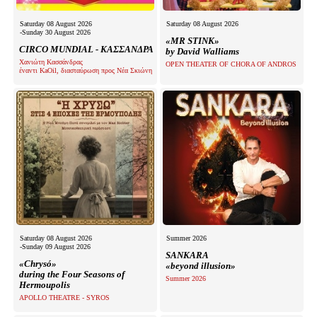
Saturday 08 August 2026
Saturday 08 August 2026
-Sunday 30 August 2026
«MR STINK»
CIRCO MUNDIAL - ΚΑΣΣΑΝΔΡΑ
by David Walliams
Χανιώτη Κασσάνδρας
OPEN THEATER OF CHORA OF ANDROS
έναντι KaOil, διασταύρωση προς Νέα Σκιώνη
Saturday 08 August 2026
Summer 2026
-Sunday 09 August 2026
SANKARA
«Chrysó»
«beyond illusion»
during the Four Seasons of
Summer 2026
Hermoupolis
APOLLO THEATRE - SYROS