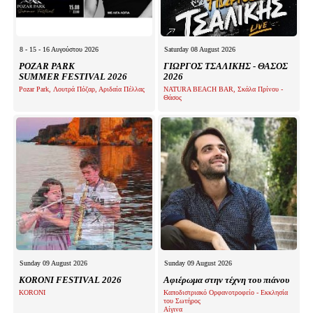
8 - 15 - 16 Αυγούστου 2026
Saturday 08 August 2026
POZAR PARK
ΓΙΩΡΓΟΣ ΤΣΑΛΙΚΗΣ - ΘΑΣΟΣ
SUMMER FESTIVAL 2026
2026
Pozar Park, Λουτρά Πόζαρ, Αριδαία Πέλλας
NATURA BEACH BAR, Σκάλα Πρίνου -
Θάσος
Sunday 09 August 2026
Sunday 09 August 2026
KORONI FESTIVAL 2026
Αφιέρωμα στην τέχνη του πιάνου
KORONI
Καποδιστριακό Ορφανοτροφείο - Εκκλησία
του Σωτήρος
Αίγινα