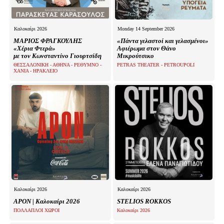
Καλοκαίρι 2026
Monday 14 September 2026
ΜΑΡΙΟΣ ΦΡΑΓΚΟΥΛΗΣ
«Πάντα γελαστοί και γελασμένοι»
«Χέρια Φτερά»
Αφιέρωμα στον Θάνο
με τον Κωνσταντίνο Γιουρτσίδη
Μικρούτσικο
ΘΕΣΣΑΛΟΝΙΚΗ - ΑΘΗΝΑ - ΡΕΘΥΜΝΟ -
PETRAS THEATER - PETROUPOLI
ΧΑΝΙΑ - ΗΡΑΚΛΕΙΟ
Καλοκαίρι 2026
Καλοκαίρι 2026
APON | Καλοκαίρι 2026
STELIOS ROKKOS
ΠΟΛΛΑΠΛΟΙ ΧΩΡΟΙ
Καλοκαίρι 2026