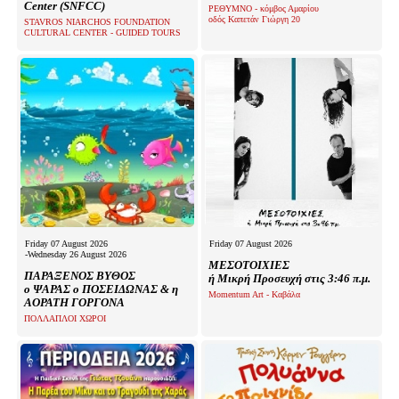
Center (SNFCC)
ΡΕΘΥΜΝΟ - κόμβος Αμαρίου
οδός Καπετάν Γιώργη 20
STAVROS NIARCHOS FOUNDATION
CULTURAL CENTER - GUIDED TOURS
Friday 07 August 2026
Friday 07 August 2026
-Wednesday 26 August 2026
ΜΕΣΟΤΟΙΧΙΕΣ
ΠΑΡΑΞΕΝΟΣ ΒΥΘΟΣ
ή Μικρή Προσευχή στις 3:46 π.μ.
ο ΨΑΡΑΣ ο ΠΟΣΕΙΔΩΝΑΣ & η
Momentum Art - Καβάλα
ΑΟΡΑΤΗ ΓΟΡΓΟΝΑ
ΠΟΛΛΑΠΛΟΙ ΧΩΡΟΙ