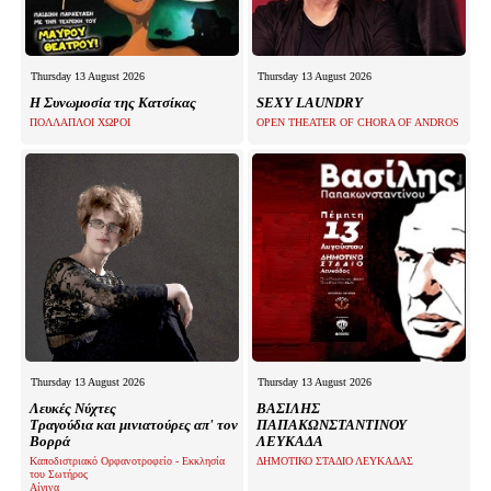
Thursday 13 August 2026
Thursday 13 August 2026
Η Συνωμοσία της Κατσίκας
SEXY LAUNDRY
ΠΟΛΛΑΠΛΟΙ ΧΩΡΟΙ
OPEN THEATER OF CHORA OF ANDROS
Thursday 13 August 2026
Thursday 13 August 2026
Λευκές Νύχτες
ΒΑΣΙΛΗΣ
Τραγούδια και μινιατούρες απ' τον
ΠΑΠΑΚΩΝΣΤΑΝΤΙΝΟΥ
Βορρά
ΛΕΥΚΑΔΑ
Καποδιστριακό Ορφανοτροφείο - Εκκλησία
ΔΗΜΟΤΙΚΟ ΣΤΑΔΙΟ ΛΕΥΚΑΔΑΣ
του Σωτήρος
Αίγινα