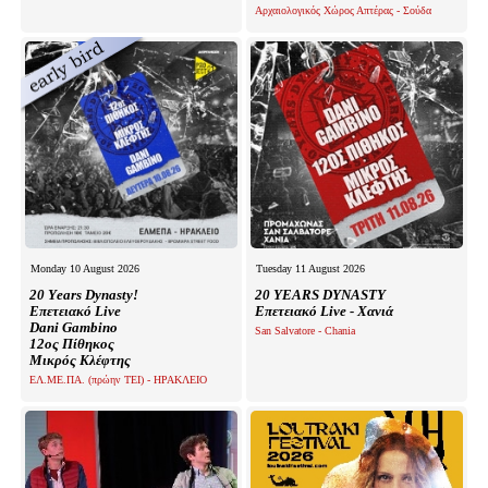
Αρχαιολογικός Χώρος Απτέρας - Σούδα
Monday 10 August 2026
Tuesday 11 August 2026
20 Υears Dynasty!
20 YEARS DYNASTY
Επετειακό Live
Επετειακό Live - Χανιά
Dani Gambino
San Salvatore - Chania
12ος Πίθηκος
Μικρός Κλέφτης
ΕΛ.ΜΕ.ΠΑ. (πρώην ΤΕΙ) - ΗΡΑΚΛΕΙΟ