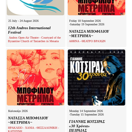
25 July - 24 August 2026
Friday 18 September 2026
-Saturday 19 September 2026
12th Andros International
ΝΑΤΑΣΣΑ ΜΠΟΦΙΛΙΟΥ
Festival
~ΜΕΤΡΗΜΑ~
Andros Open-Air Theatre - Courtyard of the
Byzantine Church of Taxiarches in Mesaria
ΑΘΗΝΑ - ΘΕΑΤΡΟ ΒΡΑΧΩΝ
Καλοκαίρι 2026
Monday 14 September 2026
-Tuesday 15 September 2026
ΝΑΤΑΣΣΑ ΜΠΟΦΙΛΙΟΥ
ΓΙΑΝΝΗΣ ΚΟΤΣΙΡΑΣ
~ΜΕΤΡΗΜΑ~
«30 Χρόνια»
ΗΡΑΚΛΕΙΟ - ΧΑΝΙΑ - ΘΕΣΣΑΛΟΝΙΚΗ -
ΠΕΙΡΑΙΑΣ
ΚΑΤΕΡΙΝΗ