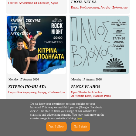
ΓΙΩΤΑ ΝΕΓΚΑ
Cultural Association Of Chroussa, Syros
Πάρκο Κυκλοφοριακής Αγωγής - Ξυλόκαστρο
Monday 17 August 2026
Monday 17 August 2026
ΚΙΤΡΙΝΑ ΠΟΔΗΛΑΤΑ
PANOS VLAHOS
Πάρκο Κυκλοφοριακής Αγωγής - Ξυλόκαστρο
Open Theater Archilochos
Ai-Yiannis Detis, Naoussa Paros
Do we have your permission to store cookies to your
browser? This way we and third parties (Google, Facebook
etc) will be able to track your usage of our website for
statistics and advertising reasons. You may read more on the
cookies usage in our website clicking
here
.
Yes, I allow
No, I don't