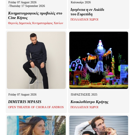
Friday 07 August 2026
Καλοκαίρι 2026
-Thursday 17 September 2026
Ιφιγένεια η εν Αυλίδι
Κινηματογραφικές προβολές στο
του Ευριπίδη
Cine Κήπος
ΠΟΛΛΑΠΛΟΙ ΧΩΡΟΙ
Θερινός Δημοτικός Κινηματογράφος Χανίων
Friday 07 August 2026
ΠΑΡΑΣΤΑΣΕΙΣ 2025
DIMITRIS MPASIS
Kουκλοθέατρο Κρήτης
OPEN THEATER OF CHORA OF ANDROS
ΠΟΛΛΑΠΛΟΙ ΧΩΡΟΙ