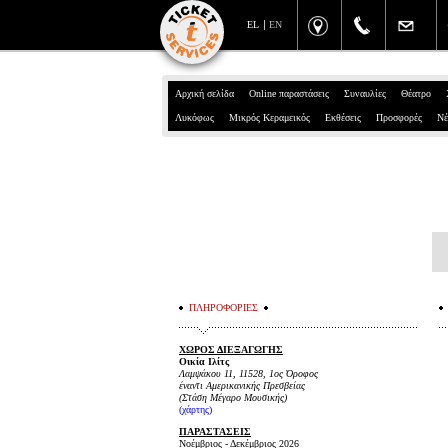
EL
EN
Αρχική σελίδα
Online παραστάσεις
Συναυλίες
Θέατρο
Λυκόφως
Μικρός Κεραμεικός
Εκθέσεις
Προσφορές
Νέ
ΠΛΗΡΟΦΟΡΙΕΣ
ΧΩΡΟΣ ΔΙΕΞΑΓΩΓΗΣ
Οικία Ιλίτς
Λαμψάκου 11, 11528, 1ος Όροφος
έναντι Αμερικανικής Πρεσβείας
(Στάση Μέγαρο Μουσικής)
(
χάρτης
)
ΠΑΡΑΣΤΑΣΕΙΣ
Νοέμβριος - Δεκέμβριος 2026