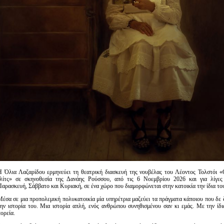
Η Όλια Λαζαρίδου ερμηνεύει τη θεατρική διασκευή της νουβέλας του Λέοντος Τολστόι «
Ιλίτς» σε σκηνοθεσία της Δανάης Ρούσσου, από τις 6 Νοεμβρίου 2026 και για λίγες
Παρασκευή, Σάββατο και Κυριακή, σε ένα χώρο που διαμορφώνεται στην κατοικία την ίδια του
Μέσα σε μια προπολεμική πολυκατοικία μία υπηρέτρια μαζεύει τα πράγματα κάποιου που δε ζε
την ιστορία του. Μια ιστορία απλή, ενός ανθρώπου συνηθισμένου σαν κι εμάς. Με την ίδ
ορεία.