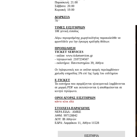
Παρασκευή: 21.00
Σάββατο: 20.00
Κυριακή: 19.00
ΔΙΑΡΚΕΙΑ
70 '
ΤΙΜΕΣ ΕΙΣΙΤΗΡΙΩΝ
18€ γενική είσοδος
Λόγω περιορισμένης χωρητικότητας παρακαλείσθε να
φροντίσετε για την έγκαιρη κράτηση θέσεων.
ΠΡΟΠΩΛΗΣΗ
TICKET SERVICES
- online: www.ticketservices.gr
- τηλεφωνικά: 2107234567
- εκδοτήριο: Πανεπιστημίου 39, Αθήνα
Οι τηλεφωνικές και οι online αγορές περιλαμβάνουν
χρέωση υπηρεσίας 5% επί της τιμής του εισιτηρίου
E-TICKET
Τα εισιτήρια που αγοράζονται ηλεκτρονικά λαμβάνονται
σε μορφή PDF και εκτυπώνονται ή αποθηκεύονται σε
κινητό τηλέφωνο.
ΟΡΟΙ ΑΓΟΡΑΣ ΕΙΣΙΤΗΡΙΩΝ
κάντε κλικ εδώ
ΣΤΟΙΧΕΙΑ ΠΑΡΑΓΩΓΗΣ
ΝΕΡΑ ΕΙΔΑ - AMKE
ΑΦΜ: 997128842
ΔΟΥ: ΙΒ Αθηνών
ΕΔΡΑ: Λαμψάκου 11, Αθήνα 11528
ΕΙΣΙΤΗΡΙΑ