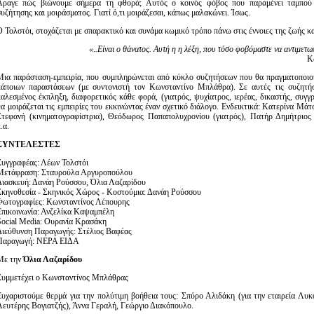
Άραγε πώς βιώνουμε σήμερα τη φθορά; Αυτός ο κοινός φόβος που παραμένει ταμπού γ
συζήτησης και μοιράσματος. Γιατί ό,τι μοιράζεσαι, κάπως μαλακώνει. Ίσως.
Ο Τολστόι, στοχάζεται με σπαρακτικό και συνάμα κωμικό τρόπο πάνω στις έννοιες της ζωής κα
«..Είναι ο θάνατος. Αυτή η η λέξη, που τόσο φοβόμαστε να αντιμετω
Κ
Μια παράσταση-εμπειρία, που συμπληρώνεται από κύκλο συζητήσεων που θα πραγματοποιού
κάποιων παραστάσεων (με συντονιστή τον Κωνσταντίνο Μπλάθρα). Σε αυτές τις συζητήσ
καλεσμένος έκπληξη, διαφορετικός κάθε φορά, (γιατρός, ψυχίατρος, ιερέας, δικαστής, συγγ
θα μοιράζεται τις εμπειρίες του εκκινώντας έναν σχετικό διάλογο. Ενδεικτικά: Κατερίνα Μά
Στεφανή (κινηματογραφίστρια), Θεόδωρος Παπαπολυχρονίου (γιατρός), Πατήρ Δημήτριος
.α.
ΣΥΝΤΕΛΕΣΤΕΣ
Συγγραφέας: Λέων Τολστόι
Μετάφραση: Σταυρούλα Αργυροπούλου
Διασκευή: Δανάη Ρούσσου, Όλια Λαζαρίδου
Σκηνοθεσία - Σκηνικός Χώρος - Κοστούμια: Δανάη Ρούσσου
Φωτογραφίες: Κωνσταντίνος Λέπουρης
Επικοινωνία: Ανζελίκα Καψαμπέλη
Social Media: Ουρανία Κρασάκη
Διεύθυνση Παραγωγής: Στέλιος Βαφέας
Παραγωγή: ΝΕΡΑ ΕΙΔΑ
Με την
Όλια Λαζαρίδου
Συμμετέχει ο Κωνσταντίνος Μπλάθρας
Ευχαριστούμε θερμά για την πολύτιμη βοήθεια τους: Σπύρο Αλιδάκη (για την εταιρεία Λυ
Λευτέρης Βογιατζής), Άννα Γεραλή, Γεώργιο Διακόπουλο.