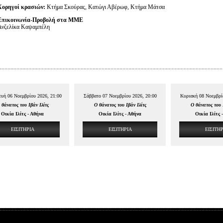
Χορηγοί κρασιών:
Κτήμα Σκούρας, Κατώγι Αβέρωφ, Κτήμα Μάτσα
Επικοινωνία-Προβολή στα ΜΜΕ
Ανζελίκα Καψαμπέλη
υή 06 Νοεμβρίου 2026, 21:00
Σάββατο 07 Νοεμβρίου 2026, 20:00
Κυριακή 08 Νοεμβρί
 θάνατος του Ιβάν Ιλίτς
Ο θάνατος του Ιβάν Ιλίτς
Ο θάνατος του 
Οικία Ιλίτς - Αθήνα
Οικία Ιλίτς - Αθήνα
Οικία Ιλίτς 
ΕΙΣΙΤΗΡΙΑ
ΕΙΣΙΤΗΡΙΑ
ΕΙΣΙΤΗ