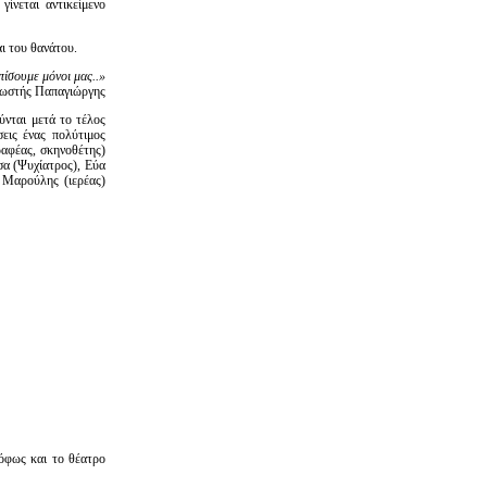
ίνεται αντικείμενο
ι του θανάτου.
πίσουμε μόνοι μας..»
ωστής Παπαγιώργης
νται μετά το τέλος
εις ένας πολύτιμος
ραφέας, σκηνοθέτης)
τσα (Ψυχίατρος), Εύα
 Μαρούλης (ιερέας)
κόφως και το θέατρο