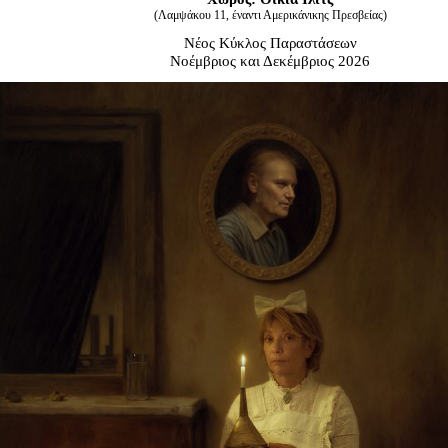
Είσοδος διαχειριστή
(Λαμψάκου 11, έναντι Αμερικάνικης Πρεσβείας)
Νέος Κύκλος Παραστάσεων
Νοέμβριος και Δεκέμβριος 2026