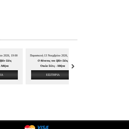
ου 2026, 19:00
Παρασκευή 13 Νοεμβρίου 2026, 21:00
Σάββατο 14 Νοεμβρίου 2026, 20:
Ιβάν Ιλίτς
Ο θάνατος του Ιβάν Ιλίτς
Ο θάνατος του Ιβάν Ιλίτς
- Αθήνα
Οικία Ιλίτς - Αθήνα
Οικία Ιλίτς - Αθήνα
ΡΙΑ
ΕΙΣΙΤΗΡΙΑ
ΕΙΣΙΤΗΡΙΑ