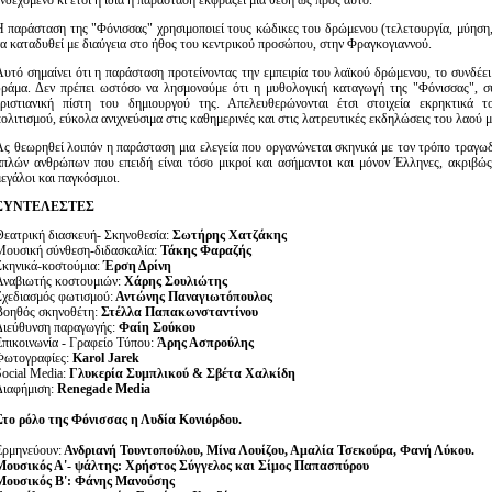
νδεχόμενο κι έτσι η ίδια η παράσταση εκφράζει μια θέση ως προς αυτό.
Η παράσταση της "Φόνισσας" χρησιμοποιεί τους κώδικες του δρώμενου (τελετουργία, μύηση, 
να καταδυθεί με διαύγεια στο ήθος του κεντρικού προσώπου, στην Φραγκογιαννού.
Αυτό σημαίνει ότι η παράσταση προτείνοντας την εμπειρία του λαϊκού δρώμενου, το συνδέει
δράμα. Δεν πρέπει ωστόσο να λησμονούμε ότι η μυθολογική καταγωγή της "Φόνισσας", συ
χριστιανική πίστη του δημιουργού της. Απελευθερώνονται έτσι στοιχεία εκρηκτικά 
πολιτισμού, εύκολα ανιχνεύσιμα στις καθημερινές και στις λατρευτικές εκδηλώσεις του λαού μ
Ας θεωρηθεί λοιπόν η παράσταση μια ελεγεία που οργανώνεται σκηνικά με τον τρόπο τραγω
απλών ανθρώπων που επειδή είναι τόσο μικροί και ασήμαντοι και μόνον Έλληνες, ακριβώς 
εγάλοι και παγκόσμιοι.
ΣΥΝΤΕΛΕΣΤΕΣ
Θεατρική διασκευή- Σκηνοθεσία:
Σωτήρης Χατζάκης
Μουσική σύνθεση-διδασκαλία:
Τάκης Φαραζής
Σκηνικά-κοστούμια:
Έρση Δρίνη
Αναβιωτής κοστουμιών:
Χάρης Σουλιώτης
Σχεδιασμός φωτισμού:
Αντώνης Παναγιωτόπουλος
Βοηθός σκηνοθέτη:
Στέλλα Παπακωνσταντίνου
Διεύθυνση παραγωγής:
Φαίη Σούκου
Επικοινωνία - Γραφείο Τύπου:
Άρης Ασπρούλης
Φωτογραφίες:
Karol Jarek
Social Media:
Γλυκερία Συμπλικού & Σβέτα Χαλκίδη
Διαφήμιση:
Renegade
Media
Στο ρόλο της Φόνισσας η Λυδία Κονιόρδου.
Ερμηνεύουν:
Ανδριανή Τουντοπούλου, Μίνα Λουίζου, Αμαλία Τσεκούρα, Φανή Λύκου.
Μουσικός Α'
-
ψάλτης:
X
ρήστος Σύγγελος και Σίμος Παπασπύρου
Μουσικός Β': Φάνης Μανούσης