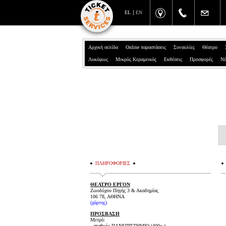
EL
EN
Αρχική σελίδα
Online παραστάσεις
Συναυλίες
Θέατρο
Λυκόφως
Μικρός Κεραμεικός
Εκθέσεις
Προσφορές
Νέ
ΠΛΗΡΟΦΟΡΙΕΣ
ΘΕΑΤΡΟ ΕΡΓΟΝ
Ζωοδόχου Πηγής 3 & Ακαδημίας
106 78, ΑΘΗΝΑ
(
χάρτης
)
ΠΡΟΣΒΑΣΗ
Μετρό:
- σταθμός ΠΑΝΕΠΙΣΤΗΜΙΟ (400μ.)