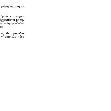
μαζική λατρεία) για
 άμεσα με το αρχαίο
γχρωτίζεται με την
του ελληνορθόδοξου
ας.
δίας. Μια
τραγωδία
γι' αυτό είναι τόσο