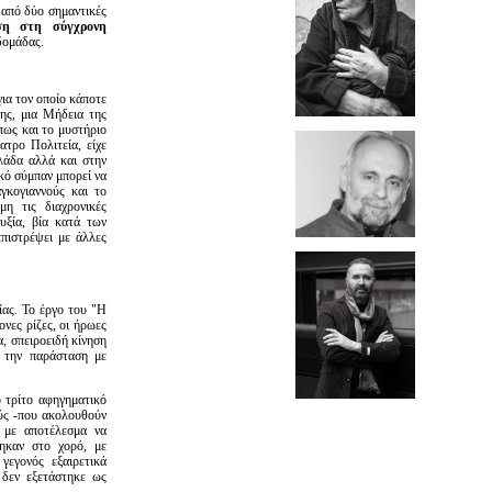
από δύο σημαντικές
ση στη σύγχρονη
δομάδας.
για τον οποίο κάποτε
ης, μια Μήδεια της
πως και το μυστήριο
τρο Πολιτεία, είχε
λλάδα αλλά και στην
κό σύμπαν μπορεί να
γκογιαννούς και το
η τις διαχρονικές
υξία, βία κατά των
επιστρέψει με άλλες
ας. Το έργο του "Η
νες ρίζες, οι ήρωες
α, σπειροειδή κίνηση
ι την παράσταση με
ο τρίτο αφηγηματικό
ύς -που ακολουθούν
, με αποτέλεσμα να
ηκαν στο χορό, με
γεγονός εξαιρετικά
 δεν εξετάστηκε ως