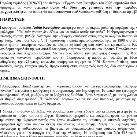
Η πρώτη περίοδος (2026-27) του θεάτρου «Έργον» τον Οκτώβριο του 2026 σηματοδοτείται 
παραγωγές με κοινό θεματικό άξονα
«Η θέση της γυναίκας από την παράδο
πραγματικότητα»
, οι οποίες θα παρουσιάζονται εναλλασσόμενα καθ' όλη τη διάρκεια της εβ
Η ΠΑΡΑΣΤΑΣΗ
Η κορυφαία τραγωδός
Λυδία Κονιόρδου
επιστρέφει στον πιο ακραίο ρόλο της καριέρας της, 
ομολόγησε:
"
Επί τρία χρόνια δεν έζησα για να παίξω αυτόν τον ρόλο
"
.
Η Φραγκογιαννού τ
διπλανής πόρτας, βαδίζει ξανά προς την κάθαρση, αποδεικνύοντας πως το αληθινό θέατρο, ό
της ζωής, "λύει, δεν λύεται". Η παράσταση η οποία πρωτοπαρουσιάστηκε το 1998 στο Θέα
χαρακτηριστεί φαινόμενο, γνωρίζοντας εξαιρετική αποδοχή από κοινό και κριτικούς, σε Ε
παγκόσμια περιοδεία της και αποτέλεσε ορόσημο για τον τρόπο που το κλασικό Παπαδιαμαντι
μεταφερθεί στο σύγχρονο θέατρο. Με κεντρικό άξονα την εσωτερική διαδρομή της Φρα
ασφυκτικό κοινωνικό περιβάλλον που τη διαμόρφωσε, η παράσταση φωτίζει με δύναμ
παθογένειες της ελληνικής κοινωνίας ακόμη και σήμερα το 2026. Κοινωνική πίεση, ασφ
γυναικών, ενοχή, φτώχεια ψυχής, θρησκευτική σκιά, επαρχιακός πνιγμός, όλα αυτά έχουν 
μορφές.
ΣΗΜΕΙΩΜΑ ΣΚΗΝΟΘΕΤΗ
Ο Αλέξανδρος Παπαδιαμάντης είναι η κορυφαία προσωπικότητα της νεοελληνικής πεζογραφί
Φόνισσα " θεωρείται η κορύφωση της συγγραφικής του δημιουργίας. Το υλικό του έχει αρχέγο
του αγροτικοί, αδροί, μοιάζουν με τα βράχια της Σκιάθου. Έργο λογοτεχνικό, με μικτή γλώσσ
και θυμική συμπεριφορά, "Η Φόνισσα" οργανώθηκε σε κείμενο θεατρικό, με στόχο όχ
κλασικούς όρους, αλλά το λαϊκό δρώμενο.
Η διασκευή ανθολόγησε λέξεις και φράσεις, μετατόπισε εδάφια του κειμένου, μετέτρεψε τ
πρόσωπο σε πρώτο και αντιστρόφως. Προσέθεσε τραγούδια και ψαλμούς, ήχους και ρυθμο
την ανάσα της Φραγκογιαννούς στο έργο- συνδύασε τη μουσική με οικιακές ασχολίες
παράγονται ήχοι από οικιακά σκεύη και πρώτες ύλες εποχής. Μέρη του αφηγητή δόθ
αποτέλεσμα η καθαρεύουσα να βιώνεται, να σωματοποιείται από λαϊκούς ανθρώπους, 
ενδιαφέρον για τη λειτουργία της ίδιας της γλώσσας. Η μετάφραση στα Νέα Ελληνικά