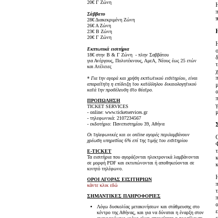
20€ Γ Ζώνη
Σάββατο
28€ Διακεκριμένη Ζώνη
26€ Α Ζώνη
23€ Β Ζώνη
20€ Γ Ζώνη
Εκπτωτικά εισιτήρια
18€ στην Β & Γ Ζώνη - πλην Σαββάτου
για Ανέργους, Πολυτέκνους, ΑμεΑ, Νέους έως 25 ετών
και Ατέλειες
*
Για την αγορά και χρήση εκπτωτικού εισιτηρίου, είναι
απαραίτητη η επίδειξη του κατάλληλου δικαιολογητικού
κατά την προσέλευση στο θέατρο.
ΠΡΟΠΩΛΗΣΗ
TICKET SERVICES
- online: www.ticketservices.gr
- τηλεφωνικά: 2107234567
- εκδοτήριο: Πανεπιστημίου 39, Αθήνα
Οι τηλεφωνικές και οι online αγορές περιλαμβάνουν
χρέωση υπηρεσίας 6% επί της τιμής του εισιτηρίου
E-TICKET
Τα εισιτήρια που αγοράζονται ηλεκτρονικά λαμβάνονται
σε μορφή PDF και εκτυπώνονται ή αποθηκεύονται σε
κινητό τηλέφωνο.
ΟΡΟΙ ΑΓΟΡΑΣ ΕΙΣΙΤΗΡΙΩΝ
κάντε κλικ εδώ
ΣΗΜΑΝΤΙΚΕΣ ΠΛΗΡΟΦΟΡΙΕΣ
Λόγω δυσκολίας μετακινήσεων και στάθμευσης στο
κέντρο της Αθήνας, και για να δύναται η έναρξη στον