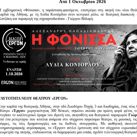
Από 1 Οκτωβρίου 2026
Είσοδος διαχειριστή
Η εμβληματική «Φόνισσα», η παράσταση-φαινόμενο, επιστρέφει στη σκηνή του νέου Θε
καρδιά της Αθήνας, με τη Λυδία Κονιόρδου στον κεντρικό ρόλο, σε θεατρική διασκευή-
Χατζάκη και παραγωγή της ergonproductions - Γιώργου Βάλαρη
ΤΑΥΤΟΤΗΤΑ ΝΕΟΥ ΘΕΑΤΡΟΥ «ΕΡΓΟΝ»
Στην καρδιά της θεατρικής Αθήνας, στην οδό Ζωοδόχου Πηγής 3 και Ακαδημίας, ένας νέος 
Θέατρο
«Έργον»
χωρητικότητας 300 θέσεων, σηκώνει αυλαία για πρώτη φορά φέτος τ
στεγάσει το καλλιτεχνικό όραμα του ιδρυτή του, σκηνοθέτη και θεατρικού παραγωγού
Γιώρ
από ένα ρεπερτόριο που κινείται ανάμεσα στο σύγχρονο παγκόσμιο θέατρο, τη μουσική, τις
φόρμες, τις νέες δραματουργίες και τις διεθνείς συνεργασίες. Με αισθητική σκοτει
κινηματογραφικής ατμόσφαιρας, το «Έργον» αντλεί έμπνευση από τον σύγχρονο ευρωπαϊκό 
γεωμετρία της σκηνής, επιδιώκοντας να διαμορφώσει μια ενιαία, σχεδόν τελετουργική θεατρική