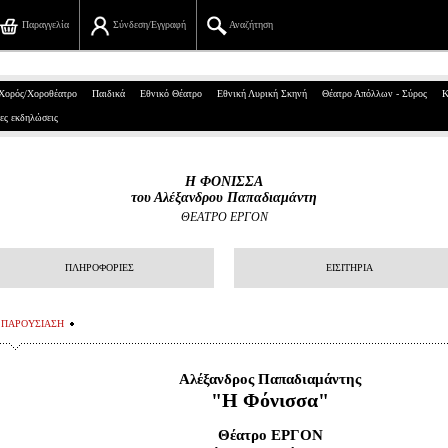
Παραγγελία
Σύνδεση/Εγγραφή
Αναζήτηση
Πανεπιστημίου 39, Αθήνα
Χορός/Χοροθέατρο
Παιδικά
Εθνικό Θέατρο
Εθνική Λυρική Σκηνή
Θέατρο Απόλλων - Σύρος
Κ
ες εκδηλώσεις
210 7234567
info@ticketservices.gr
Η ΦΟΝΙΣΣΑ
του Αλέξανδρου Παπαδιαμάντη
Αναζήτηση
ΘΕΑΤΡΟ ΕΡΓΟΝ
Σύνδεση/Εγγραφή
ΠΛΗΡΟΦΟΡΙΕΣ
ΕΙΣΙΤΗΡΙΑ
Παραγγελία
ΠΑΡΟΥΣΙΑΣΗ
Αναζήτηση παραγγελίας
Προσωπικά Δεδομένα
Αλέξανδρος Παπαδιαμάντης
"Η Φόνισσα"
Πληροφορίες
Θέατρο ΕΡΓΟΝ