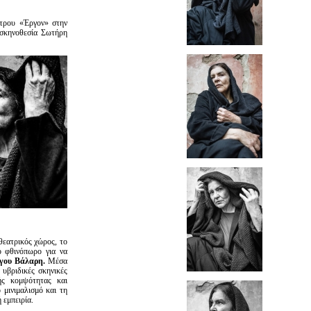
άτρου «Έργον» στην
 σκηνοθεσία Σωτήρη
θεατρικός χώρος, το
ο φθινόπωρο για να
γου Βάλαρη.
Μέσα
 υβριδικές σκηνικές
νής κομψότητας και
μινιμαλισμό και τη
 εμπειρία.