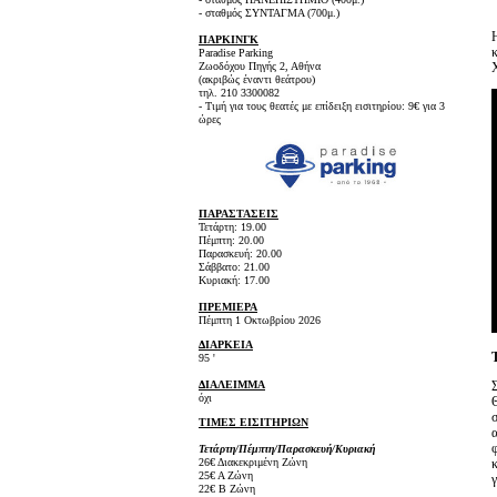
- σταθμός ΣΥΝΤΑΓΜΑ (700μ.)
ΠΑΡΚΙΝΓΚ
Paradise Parking
Ζωοδόχου Πηγής 2, Αθήνα
(ακριβώς έναντι θεάτρου)
τηλ. 210 3300082
- Τιμή για τους θεατές με επίδειξη εισιτηρίου: 9€ για 3
ώρες
ΠΑΡΑΣΤΑΣΕΙΣ
Τετάρτη: 19.00
Πέμπτη: 20.00
Παρασκευή: 20.00
Σάββατο: 21.00
Κυριακή: 17.00
ΠΡΕΜΙΕΡΑ
Πέμπτη 1 Οκτωβρίου 2026
ΔΙΑΡΚΕΙΑ
95 '
ΔΙΑΛΕΙΜΜΑ
όχι
ΤΙΜΕΣ ΕΙΣΙΤΗΡΙΩΝ
Τετάρτη/Πέμπτη/Παρασκευή/Κυριακή
26€ Διακεκριμένη Ζώνη
25€ Α Ζώνη
22€ Β Ζώνη