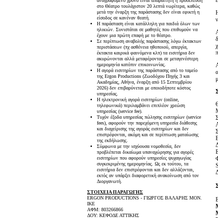
ε
αναγραφόμενο χρόνο είναι απαραίτητη η προσέλευση
στο Θέατρο τουλάχιστον 20 λεπτά νωρίτερα, καθώς
μετά την έναρξη της παράστασης δεν είναι εφικτή η
είσοδος σε κανέναν θεατή.
Η παράσταση είναι κατάλληλη για παιδιά όλων των
ηλικιών. Συνιστάται σε μαθητές που επιθυμούν να
έχουν μια πρώτη επαφή με το θέατρο.
Σε περίπτωση αναβολής παράστασης λόγω έκτακτων
περιστάσεων (πχ ασθένεια ηθοποιού, απεργία,
έκτακτα καιρικά φαινόμενα κλπ) τα εισιτήρια δεν
ακυρώνονται αλλά μεταφέρονται σε μεταγενέστερη
ημερομηνία κατόπιν επικοινωνίας.
Η αγορά εισιτηρίων της παράστασης από τo ταμείο
της Ergon Productions (Ζωοδόχου Πηγής 3 και
μ
Ακαδημίας, Αθήνα, έναρξη από 15 Σεπτεμβρίου
2026) δεν επιβαρύνεται με οποιοδήποτε κόστος
υπηρεσίας.
Η ηλεκτρονική αγορά εισιτηρίων (online,
τηλεφωνικά) περιλαμβάνει επιπλέον χρεώση
υπηρεσίας (service fee).
Τυχόν έξοδα υπηρεσίας πώλησης εισιτηρίων (service
fees), αφορούν την παρεχόμενη υπηρεσία διάθεσης
και διαχείρισης της αγοράς εισιτηρίων και δεν
επιστρέφονται, ακόμη και σε περίπτωση ματαίωσης
της εκδήλωσης.
Σύμφωνα με την ισχύουσα νομοθεσία, δεν
προβλέπεται δικαίωμα υπαναχώρησης για αγορές
εισιτηρίων που αφορούν υπηρεσίες ψυχαγωγίας
συγκεκριμένης ημερομηνίας. Ως εκ τούτου, τα
εισιτήρια δεν επιστρέφονται και δεν αλλάζονται,
εκτός αν υπάρξει διαφορετική ανακοίνωση από τον
Διοργανωτή.
ΣΤΟΙΧΕΙΑ ΠΑΡΑΓΩΓΗΣ
ERGON PRODUCTIONS - ΓΙΩΡΓΟΣ ΒΑΛΑΡΗΣ MON.
IKE
ΑΦΜ: 803266866
ΔΟΥ: ΚΕΦΟΔΕ ΑΤΤΙΚΗΣ