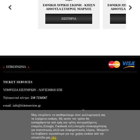
ΕΘΝΙΚΗ ΛΥΡΙΚΗ ΣΚΗΝΗ - ΚΠΙΣΝ
ΕΘΝΙΚΗ ΛΥΡΙΚΗ ΣΚ
ΑΙΘΟΥΣΑ ΣΤΑΥΡΟΣ ΝΙΑΡΧΟΣ
ΑΙΘΟΥΣΑ ΣΤΑΥΡΟ
ΕΙΣΙΤΗΡΙΑ
ΕΙΣΙΤΗΡΙ
ΕΠΙΚΟΙΝΩΝΙΑ
TICKET SERVICES
ΥΠΗΡΕΣΙΑ ΕΙΣΙΤΗΡΙΩΝ - ΛΟΓΙΣΜΙΚΗ ΕΠΕ
Τηλεφωνικό κέντρο:
210 7234567
e-mail:
info@ticketservices.gr
Εκδοτήριο: Πανεπιστημίου 39 (Στοά Πεσμαζόγλου), Αθήνα
Μας επιτρέπετε να αποθηκεύουμε στον φυλλομετρητή σας
τα λεγόμενα cookies; Με αυτόν τον τρόπο θα
Ώρες λειτουργίας εκδοτηρίου: Δευ-Παρ: 9πμ-5μμ
καταγράφονται από εμάς και τρίτες συνεργαζόμενες
εταιρείες (Google, Facebook κτλ) στοιχεία επισκεψιμότητας
για στατιστικούς αλλά και διαφημιστικούς λόγους. Μπορείτε
να διαβάσετε περισσότερα για την χρήση cookies από την
ιστοσελίδα μας
εδώ
.