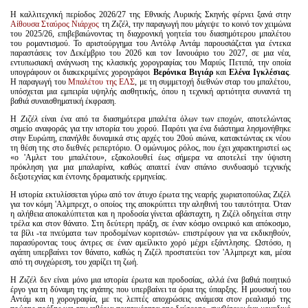
Η καλλιτεχνική περίοδος 2026/27 της Εθνικής Λυρικής Σκηνής φέρνει ξανά στην
Αίθουσα Σταύρος Νιάρχος
τη
Ζιζέλ
, την παραγωγή που μάγεψε το κοινό τον χειμώνα
του 2025/26, επιβεβαιώνοντας τη διαχρονική γοητεία του διασημότερου μπαλέτου
του ρομαντισμού. Το αριστούργημα του Αντόλφ Αντάμ παρουσιάζεται για έντεκα
παραστάσεις τον Δεκέμβριο του 2026 και τον Ιανουάριο του 2027, σε μια νέα,
εντυπωσιακή ανάγνωση της κλασικής χορογραφίας του Μαριύς Πετιπά, την οποία
υπογράφουν οι διακεκριμένες χορογράφοι
Βερόνικα Βιγιάρ
και
Ελένα Ιγκλέσιας
.
Η παραγωγή του
Μπαλέτου της ΕΛΣ
, με τη συμμετοχή διεθνών σταρ του μπαλέτου,
υπόσχεται μια εμπειρία υψηλής αισθητικής, όπου η τεχνική αρτιότητα συναντά τη
βαθιά συναισθηματική έκφραση.
Η
Ζιζέλ
είναι ένα από τα διασημότερα μπαλέτα όλων των εποχών, αποτελώντας
σημείο αναφοράς για την ιστορία του χορού. Παρότι για ένα διάστημα λησμονήθηκε
στην Ευρώπη, επανήλθε δυναμικά στις αρχές του 20ού αιώνα, κατακτώντας εκ νέου
τη θέση της στο διεθνές ρεπερτόριο. Ο ομώνυμος ρόλος, που έχει χαρακτηριστεί ως
«ο 'Aμλετ του μπαλέτου», εξακολουθεί έως σήμερα να αποτελεί την ύψιστη
πρόκληση για μια μπαλαρίνα, καθώς απαιτεί έναν σπάνιο συνδυασμό τεχνικής
δεξιοτεχνίας και έντονης δραματικής ερμηνείας.
Η ιστορία εκτυλίσσεται γύρω από τον άτυχο έρωτα της νεαρής χωριατοπούλας Ζιζέλ
για τον κόμη 'Aλμπρεχτ, ο οποίος της αποκρύπτει την αληθινή του ταυτότητα. Όταν
η αλήθεια αποκαλύπτεται και η προδοσία γίνεται αβάσταχτη, η Ζιζέλ οδηγείται στην
τρέλα και στον θάνατο. Στη δεύτερη πράξη, σε έναν κόσμο ονειρικό και απόκοσμο,
τα βίλι -τα πνεύματα των προδομένων κοριτσιών- επιστρέφουν για να εκδικηθούν,
παρασύροντας τους άντρες σε έναν αμείλικτο χορό μέχρι εξάντλησης. Ωστόσο, η
αγάπη υπερβαίνει τον θάνατο, καθώς η Ζιζέλ προστατεύει τον 'Aλμπρεχτ και, μέσα
από τη συγχώρεση, του χαρίζει τη ζωή.
Η
Ζιζέλ
δεν είναι μόνο μια ιστορία έρωτα και προδοσίας, αλλά ένα βαθιά ποιητικό
έργο για τη δύναμη της αγάπης που υπερβαίνει τα όρια της ύπαρξης. Η μουσική του
Αντάμ και η χορογραφία, με τις λεπτές αποχρώσεις ανάμεσα στον ρεαλισμό της