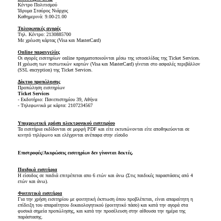
Κέντρο Πολιτισμού
Ίδρυμα Σταύρος Νιάρχος
Καθημερινά: 9.00-21.00
Τηλεφωνικές αγορές
Τηλ. Κέντρο: 2130885700
Με χρέωση κάρτας (Visa και MasterCard)
Online παραγγελίες
Οι αγορές εισιτηρίων online πραγματοποιούνται μέσω της ιστοσελίδας της Ticket Services.
Η χρέωση των πιστωτικών καρτών (Visa και MasterCard) γίνεται στο ασφαλές περιβάλλον
(SSL encryption) της Ticket Services.
Δίκτυο προπώλησης
Προπώληση εισιτηρίων
Ticket Services
- Εκδοτήριο: Πανεπιστημίου 39, Αθήνα
- Τηλεφωνικά με κάρτα: 2107234567
Υποχρεωτική χρήση ηλεκτρονικού εισιτηρίου
Τα εισιτήρια εκδίδονται σε μορφή PDF και είτε εκτυπώνονται είτε αποθηκεύονται σε
κινητό τηλέφωνο και ελέγχονται ανέπαφα στην είσοδο
Επιστροφές/Ακυρώσεις εισιτηρίων δεν γίνονται δεκτές.
Παιδικά εισιτήρια
Η είσοδος σε παιδιά επιτρέπεται απο 6 ετών και άνω (Στις παιδικές παραστάσεις από 4
ετών και άνω).
Φοιτητικά εισιτήρια
Για την χρήση εισιτηρίου με φοιτητική έκπτωση όπου προβλέπεται, είναι απαραίτητη η
επίδειξη του απαραίτητου δικαιολογητικού (φοιτητικό πάσο) και κατά την αγορά στα
φυσικά σημεία προπώλησης, και κατά την προσέλευση στην αίθουσα την ημέρα της
παράστασης.