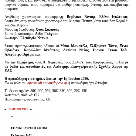
πρώτης πράξης και την αιθέρια ποιητικότητα της δεύτερης, συνθέτουν ένα μοναδικό
σκηνικό σύμπαν, όπου κυριαρχεί μια αίσθηση σιωπηλής έντασης και υπερβατικής
ομορφιάς.
Αναβίωση χορογραφίας, προσαρμογή:
Βερόνικα Βιγιάρ
,
Ελένα Ιγκλέσιας
,
βασισμένη στην πρωτότυπη χορογραφία του Μαριύς Πετιπά (κατά τους Ζαν Κοραλλί
και Ζυλ Περρό)
Μουσική διεύθυνση:
Χοσέ Σαλασάρ
Σκηνικά, κοστούμια:
Διδώ Γκόγκου
Φωτισμοί:
Ελευθερία Ντεκώ
Στους πρωταγωνιστικούς ρόλους οι
Μάια Μακατέλι
,
Ελίζαμπετ Τόνεφ
,
Ξένια
Οβσιάνικ
,
Καρολλίνα Μπάστος
,
Λετίσια Ντίας
,
Γιανγκ Γκιου Τσόι
,
Αλεχάντρο Βιρέγες
κ.ά.
Με την
Ορχήστρα
, τους
Α' Χορευτές
, τους
Σολίστ
, τους
Κορυφαίους
, το
Corps
de ballet
και
σπουδαστές
της
Ανώτερης Επαγγελματικής Σχολής Χορού
της
ΕΛΣ
Η προπώληση εισιτηρίων ξεκινά την 1η Ιουνίου 2026.
Για τα μέλη του
operaclub.nationalopera.gr
η προπώληση έχει ξεκινήσει.
Τιμές εισιτηρίων: 80€, 60€, 55€, 50€, 35€, 30€, 20€, 15€
Φοιτητικό, παιδικό: €12
Περιορισμένης ορατότητας: €10
ΠΛΗΡΟΦΟΡΙΕΣ
ΕΘΝΙΚΗ ΛΥΡΙΚΗ ΣΚΗΝΗ
Εκδοτήριο ΕΛΣ