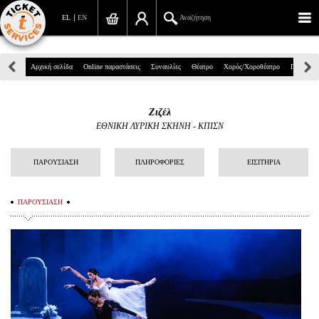
EL
EN
Αναζήτηση
Πανεπιστημίου 39, Αθήνα
Αρχική σελίδα
Online παραστάσεις
Συναυλίες
Θέατρο
Χορός/Χοροθέατρο
Παιδικά
210 7234567
Ζιζέλ
info@ticketservices.gr
ΕΘΝΙΚΗ ΛΥΡΙΚΗ ΣΚΗΝΗ - ΚΠΙΣΝ
Αναζήτηση
ΠΑΡΟΥΣΙΑΣΗ
ΠΛΗΡΟΦΟΡΙΕΣ
ΕΙΣΙΤΗΡΙΑ
Σύνδεση/Εγγραφή
ΠΑΡΟΥΣΙΑΣΗ
Παραγγελία
Αναζήτηση παραγγελίας
Προσωπικά Δεδομένα
Πληροφορίες