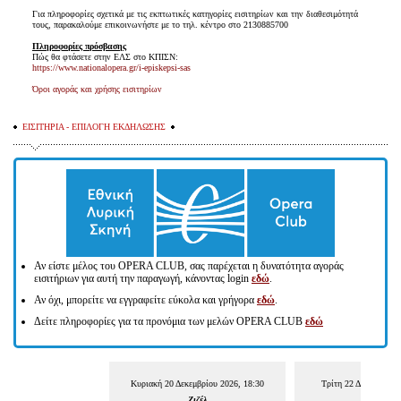
Για πληροφορίες σχετικά με τις εκπτωτικές κατηγορίες εισιτηρίων και την διαθεσιμότητά
τους, παρακαλούμε επικοινωνήστε με το τηλ. κέντρο στο 2130885700
Πληροφορίες πρόσβασης
Πώς θα φτάσετε στην ΕΛΣ στο ΚΠΙΣΝ:
https://www.nationalopera.gr/i-episkepsi-sas
Όροι αγοράς και χρήσης εισιτηρίων
ΕΙΣΙΤΗΡΙΑ - ΕΠΙΛΟΓΗ ΕΚΔΗΛΩΣΗΣ
Αν είστε μέλος του OPERA CLUΒ, σας παρέχεται η δυνατότητα αγοράς
εισιτήριων για αυτή την παραγωγή, κάνοντας login
εδώ
.
Αν όχι, μπορείτε να εγγραφείτε εύκολα και γρήγορα
εδώ
.
Δείτε πληροφορίες για τα προνόμια των μελών OPERA CLUB
εδώ
Κυριακή 20 Δεκεμβρίου 2026, 18:30
Τρίτη 22 Δεκεμβρίου 
Ζιζέλ
Ζιζέλ