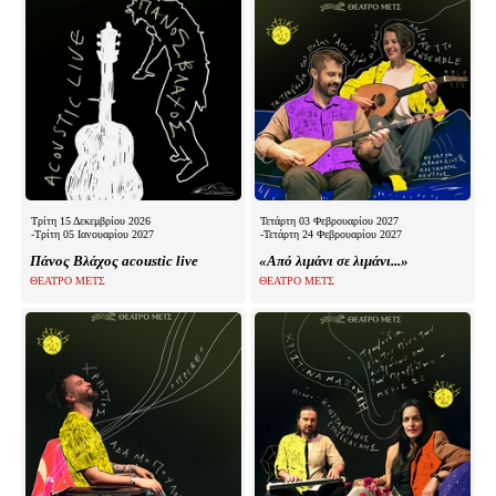
Τρίτη 15 Δεκεμβρίου 2026
Τετάρτη 03 Φεβρουαρίου 2027
-Τρίτη 05 Ιανουαρίου 2027
-Τετάρτη 24 Φεβρουαρίου 2027
Πάνος Βλάχος acoustic live
«Από λιμάνι σε λιμάνι...»
ΘΕΑΤΡΟ ΜΕΤΣ
ΘΕΑΤΡΟ ΜΕΤΣ