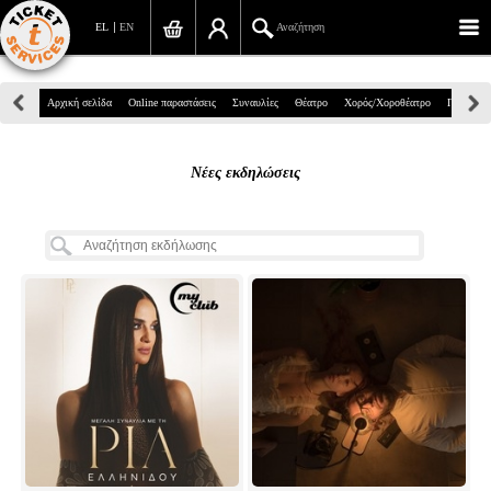
EL
EN
Αναζήτηση
Πανεπιστημίου 39, Αθήνα
Αρχική σελίδα
Online παραστάσεις
Συναυλίες
Θέατρο
Χορός/Χοροθέατρο
Παιδικά
210 7234567
Νέες εκδηλώσεις
info@ticketservices.gr
Αναζήτηση
Σύνδεση/Εγγραφή
Παραγγελία
Αναζήτηση παραγγελίας
Προσωπικά Δεδομένα
Πληροφορίες