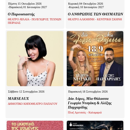
Πέμπτη 15 Οκτωβρίου 2026
Κυριακή 04 Οκτωβρίου 2026
-Παρασκευή 01 Ιανουαρίου 2027
-Κυριακή 10 Ιανουαρίου 2027
Ο Παρουσιαστής
Ο ΑΝΘΡΩΠΟΣ ΤΩΝ ΘΑΥΜΑΤΩΝ
ΘΕΑΤΡΟ ΑΥΛΑΙΑ - ΠΟΛΥΧΩΡΟΣ ΤΕΧΝΩΝ
ΘΕΑΤΡΟ ΑΛΚΜΗΝΗ - ΚΕΝΤΡΙΚΗ ΣΚΗΝΗ
ΠΕΙΡΑΙΑΣ
Σάββατο 12 Σεπτεμβρίου 2026
Παρασκευή 18 Σεπτεμβρίου 2026
MARSEAUX
Δύο Λύρες, Μία Θάλασσα
Γεωργία Νταγάκη & Αλέξης
ΔΗΜΟΤΙΚΟ ΚΗΠΟΘΕΑΤΡΟ ΠΑΠΑΓΟΥ
Παρχαρίδης
Πλαζ Αρετσούς - Καλαμαριά