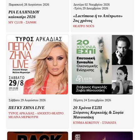
Είσοδος διαχειριστή
Παρασκευή 28 Αυγούστου 2026
Δευτέρα 02 Νοεμβρίου 2026
-Τρίτη 29 Δεκεμβρίου 2026
ΡΙΑ ΕΛΛΗΝΙΔΟΥ
«Lacrimosa ή το Απέπρωτο»
καλοκαίρι 2026
2ος χρόνος
MY CLUB - ΞΑΝΘΗ
ΘΕΑΤΡΟ NOŪS
Σάββατο 29 Αυγούστου 2026
Πέμπτη 24 Σεπτεμβρίου 2026
ΠΕΓΚΥ ΖΗΝΑ LIVE
20 Χρόνια ΕΣΠΙ
Στέφανος Κορκολής & Σοφία
ΤΥΡΟΣ ΑΡΚΑΔΙΑΣ - ΑΝΟΙΧΤΟ ΘΕΑΤΡΟ
Μανουσάκη
ΜΕΛΙΝΑ ΜΕΡΚΟΥΡΗ
ΚΤΗΜΑ ΚΟΚΟΤΟΥ - ΣΤΑΜΑΤΑ