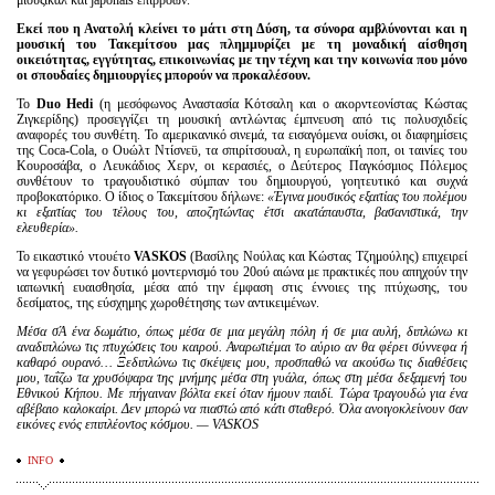
Εκεί που η Ανατολή κλείνει το μάτι στη Δύση, τα σύνορα αμβλύνονται και η
μουσική του Τακεμίτσου μας πλημμυρίζει με τη μοναδική αίσθηση
οικειότητας, εγγύτητας, επικοινωνίας με την τέχνη και την κοινωνία που μόνο
οι σπουδαίες δημιουργίες μπορούν να προκαλέσουν.
Το
Duo Hedi
(η μεσόφωνος Αναστασία Κότσαλη και ο ακορντεονίστας Κώστας
Ζιγκερίδης) προσεγγίζει τη μουσική αντλώντας έμπνευση από τις πολυσχιδείς
αναφορές του συνθέτη. Το αμερικανικό σινεμά, τα εισαγόμενα ουίσκι, οι διαφημίσεις
της Coca-Cola, ο Ουώλτ Ντίσνεϋ, τα σπιρίτσουαλ, η ευρωπαϊκή ποπ, οι ταινίες του
Κουροσάβα, ο Λευκάδιος Χερν, οι κερασιές, ο Δεύτερος Παγκόσμιος Πόλεμος
συνθέτουν το τραγουδιστικό σύμπαν του δημιουργού, γοητευτικό και συχνά
προβοκατόρικο. Ο ίδιος ο Τακεμίτσου δήλωνε:
«Έγινα μουσικός εξαιτίας του πολέμου
κι εξαιτίας του τέλους του, αποζητώντας έτσι ακατάπαυστα, βασανιστικά, την
ελευθερία».
Το εικαστικό ντουέτο
VASKOS
(Βασίλης Νούλας και Κώστας Τζημούλης) επιχειρεί
να γεφυρώσει τον δυτικό μοντερνισμό του 20ού αιώνα με πρακτικές που απηχούν την
ιαπωνική ευαισθησία, μέσα από την έμφαση στις έννοιες της πτύχωσης, του
δεσίματος, της εύσχημης χωροθέτησης των αντικειμένων.
Μέσα σΆ ένα δωμάτιο, όπως μέσα σε μια μεγάλη πόλη ή σε μια αυλή, διπλώνω κι
αναδιπλώνω τις πτυχώσεις του καιρού. Αναρωτιέμαι το αύριο αν θα φέρει σύννεφα ή
καθαρό ουρανό… Ξεδιπλώνω τις σκέψεις μου, προσπαθώ να ακούσω τις διαθέσεις
μου, ταΐζω τα χρυσόψαρα της μνήμης μέσα στη γυάλα, όπως στη μέσα δεξαμενή του
Εθνικού Κήπου. Με πήγαιναν βόλτα εκεί όταν ήμουν παιδί. Τώρα τραγουδώ για ένα
αβέβαιο καλοκαίρι. Δεν μπορώ να πιαστώ από κάτι σταθερό. Όλα ανοιγοκλείνουν σαν
εικόνες ενός επιπλέοντος κόσμου. —
VASKOS
INFO