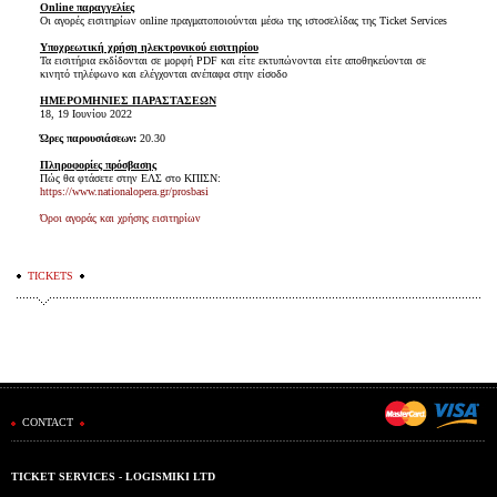
Online παραγγελίες
Οι αγορές εισιτηρίων online πραγματοποιούνται μέσω της ιστοσελίδας της Ticket Services
Υποχρεωτική χρήση ηλεκτρονικού εισιτηρίου
Τα εισιτήρια εκδίδονται σε μορφή PDF και είτε εκτυπώνονται είτε αποθηκεύονται σε
κινητό τηλέφωνο και ελέγχονται ανέπαφα στην είσοδο
ΗΜΕΡΟΜΗΝΙΕΣ ΠΑΡΑΣΤΑΣΕΩΝ
18, 19 Ιουνίου 2022
Ώρες παρουσιάσεων:
20.30
Πληροφορίες πρόσβασης
Πώς θα φτάσετε στην ΕΛΣ στο ΚΠΙΣΝ:
https://www.nationalopera.gr/prosbasi
Όροι αγοράς και χρήσης εισιτηρίων
TICKETS
CONTACT
TICKET SERVICES - LOGISMIKI LTD