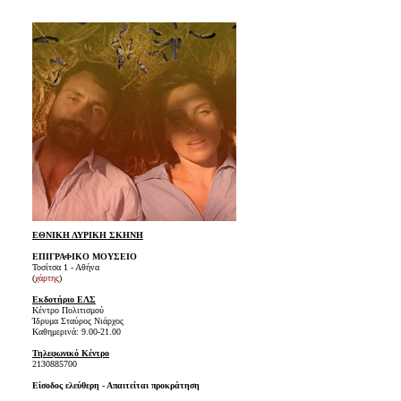
ΕΘΝΙΚΗ ΛΥΡΙΚΗ ΣΚΗΝΗ
ΕΠΙΓΡΑΦΙΚΟ ΜΟΥΣΕΙΟ
Τοσίτσα 1 - Αθήνα
(
χάρτης
)
Εκδοτήριο ΕΛΣ
Κέντρο Πολιτισμού
Ίδρυμα Σταύρος Νιάρχος
Καθημερινά: 9.00-21.00
Τηλεφωνικό Κέντρο
2130885700
Είσοδος ελεύθερη - Απαιτείται προκράτηση