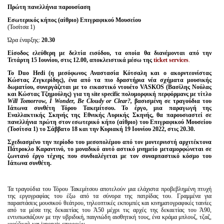
Είσοδος διαχειριστή
Πρώτη πανελλήνια παρουσίαση
Εσωτερικός κήπος (αίθριο) Επιγραφικού Μουσείου
(Τοσίτσα 1)
Ώρα έναρξης:
20.30
Eίσοδος ελεύθερη με δελτία εισόδου, τα οποία θα διανέμονται από την
Τετάρτη 15 Ιουνίου, στις 12.00, αποκλειστικά μέσω της
ticket
services
.
Το Duo Hedi (η μεσόφωνος Αναστασία Κότσαλη και ο ακορντεονίστας
Κώστας Ζιγκερίδης), ένα από τα πιο δραστήρια νέα σχήματα μουσικής
δωματίου, συνεργάζεται με το εικαστικό ντουέτο VASKOS (Βασίλης Νούλας
και Κώστας Τζημούλης) για τη site specific πολυμορφική περφόρμανς με τίτλο
Will Tomorrow, Ι Wonder, Be Cloudy or Clear?,
βασισμένη σε τραγούδια του
Ιάπωνα συνθέτη Τόρου Τακεμίτσου. Το έργο, μια παραγωγή της
Εναλλακτικής Σκηνής της Εθνικής Λυρικής Σκηνής, θα παρουσιαστεί σε
πανελλήνια πρώτη στον εσωτερικό κήπο (αίθριο) του Επιγραφικού Μουσείου
(Τοσίτσα 1) το Σάββατο 18 και την Κυριακή 19 Ιουνίου 2022, στις 20.30.
Σχεδιασμένο την περίοδο του μεσοπολέμου από τον μοντερνιστή αρχιτέκτονα
Πάτροκλο Καραντινό, το μοναδικό αυτό αστικό μνημείο μεταμορφώνεται σε
ζωντανό έργο τέχνης που συνδιαλέγεται με τον συναρπαστικό κόσμο του
Ιάπωνα συνθέτη.
Τα τραγούδια του Τόρου Τακεμίτσου αποτελούν μια ελάχιστα προβεβλημένη πτυχή
της εργογραφίας του έξω από τα σύνορα της πατρίδας του. Γραμμένα για
παραστάσεις μουσικού θεάτρου, τηλεοπτικές εκπομπές και κινηματογραφικές ταινίες
από τα μέσα της δεκαετίας του Ά50 μέχρι τις αρχές της δεκαετίας του Ά90,
εντυπωσιάζουν με την υβριδική, παιγνιώδη αισθητική τους, ένα κράμα μπλουζ, τζαζ,
μιούζικαλ και japonais επιρροών.