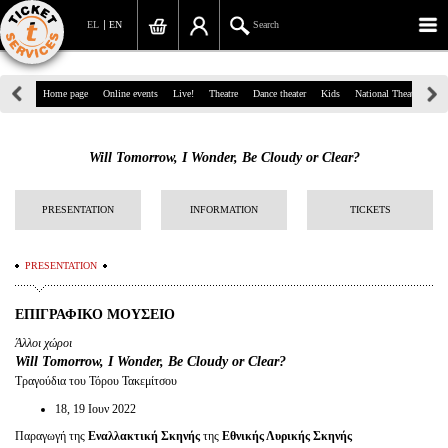
EL
EN
Search
39, Panepistimiou Str, Athens
Home page
Online events
Live!
Theatre
Dance theater
Kids
National Theatre
Gr
(+30)210 7234567
Will Tomorrow, I Wonder, Be Cloudy or Clear?
info@ticketservices.gr
Search
PRESENTATION
INFORMATION
TICKETS
Sign up/Sign in
PRESENTATION
Check out
ΕΠΙΓΡΑΦΙΚΟ ΜΟΥΣΕΙΟ
Search your order
Άλλοι χώροι
Will Tomorrow, I Wonder, Be Cloudy or Clear?
Personal Data
Τραγούδια του Τόρου Τακεμίτσου
18, 19 Ιουν 2022
Information
Παραγωγή της
Εναλλακτική Σκηνής
της
Εθνικής Λυρικής Σκηνής