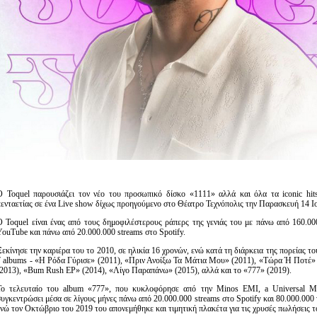
Ο Toquel παρουσιάζει τον νέο του προσωπικό δίσκο «1111» αλλά και όλα τα iconic hit
πενταετίας σε ένα Live show δίχως προηγούμενο στο Θέατρο Τεχνόπολις την Παρασκευή 14 Ιο
Ο Toquel είναι ένας από τους δημοφιλέστερους ράπερς της γενιάς του με πάνω από 160.0
YouTube και πάνω από 20.000.000 streams στο Spotify.
Ξεκίνησε την καριέρα του το 2010, σε ηλικία 16 χρονών, ενώ κατά τη διάρκεια της πορείας τ
7 albums - «Η Ρόδα Γύρισε» (2011), «Πριν Ανοίξω Τα Μάτια Μου» (2011), «Τώρα Ή Ποτέ» 
(2013), «Bum Rush EP» (2014), «Λίγο Παραπάνω» (2015), αλλά και το «777» (2019).
Το τελευταίο του album «777», που κυκλοφόρησε από την Minos EMI, a Universal Mu
συγκεντρώσει μέσα σε λίγους μήνες πάνω από 20.000.000 streams στο Spotify και 80.000.000
ενώ τον Οκτώβριο του 2019 του απονεμήθηκε και τιμητική πλακέτα για τις χρυσές πωλήσεις τ