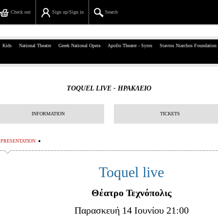
Check out
Sign up/Sign in
Search
39, Panepistimiou Str, Athens
Kids
National Theatre
Greek National Opera
Apollo Theater - Syros
Stavros Niarchos Foundation
(+30)210 7234567
info@ticketservices.gr
TOQUEL LIVE - ΗΡΑΚΛΕΙΟ
Search
INFORMATION
TICKETS
Sign up/Sign in
Check out
PRESENTATION
Search your order
Toquel live
Personal Data
Θέατρο Τεχνόπολις
Information
Παρασκευή 14 Ιουνίου 21:00