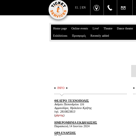
EL
EN
Home page
Online events
Live!
Theatre
Dance theater
Exhibitions
Προσφορές
Recently added
INFO
ΘΕΑΤΡΟ ΤΕΧΝΟΠΟΛΙΣ
Ανδρέα Παπανδρέου 116
Αμμουδάρα, Ηράκλειο Κρήτης
τηλ. 2810823813
(
χάρτης
)
ΗΜΕΡΟΜΗΝΙΑ ΕΚΔΗΛΩΣΗΣ
Παρασκευή 14 Ιουνίου 2024
ΩΡΑ ΕΝΑΡΞΗΣ