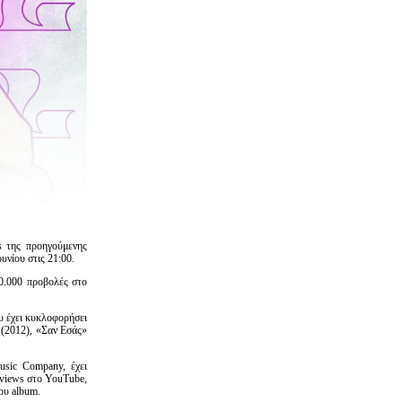
s της προηγούμενης
υνίου στις 21:00.
00.000 προβολές στο
ου έχει κυκλοφορήσει
(2012), «Σαν Εσάς»
sic Company, έχει
 views στο YouTube,
ου album.