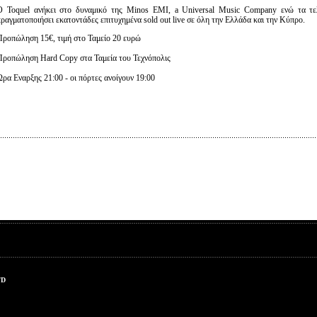
Ο Toquel ανήκει στο δυναμικό της Minos EMI, a Universal Music Company ενώ τα τελ
πραγματοποιήσει εκατοντάδες επιτυχημένα sold out live σε όλη την Ελλάδα και την Κύπρο.
Προπώληση 15€, τιμή στο Ταμείο 20 ευρώ
Προπώληση Hard Copy στα Ταμεία του Τεχνόπολις
Ωρα Εναρξης 21:00 - οι πόρτες ανοίγουν 19:00
TD