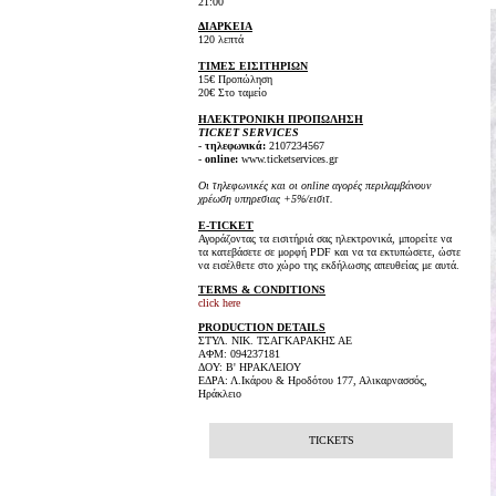
21:00
ΔΙΑΡΚΕΙΑ
120 λεπτά
ΤΙΜΕΣ ΕΙΣΙΤΗΡΙΩΝ
15€ Προπώληση
20€ Στο ταμείο
ΗΛΕΚΤΡΟΝΙΚΗ ΠΡΟΠΩΛΗΣΗ
TICKET SERVICES
-
τηλεφωνικά:
2107234567
-
online:
www.ticketservices.gr
Οι τηλεφωνικές και οι online αγορές περιλαμβάνουν
χρέωση υπηρεσιας +5%/εισιτ.
E-TICKET
Αγοράζοντας τα εισιτήριά σας ηλεκτρονικά, μπορείτε να
τα κατεβάσετε σε μορφή PDF και να τα εκτυπώσετε, ώστε
να εισέλθετε στο χώρο της εκδήλωσης απευθείας με αυτά.
TERMS & CONDITIONS
click here
PRODUCTION DETAILS
ΣΤΥΛ. ΝΙΚ. ΤΣΑΓΚΑΡΑΚΗΣ ΑΕ
ΑΦΜ: 094237181
ΔΟΥ: Β' ΗΡΑΚΛΕΙΟΥ
ΕΔΡΑ: Λ.Ικάρου & Ηροδότου 177, Αλικαρνασσός,
Ηράκλειο
TICKETS