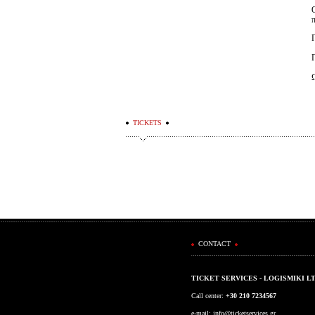
TICKETS
CONTACT
TICKET SERVICES - LOGISMIKI L
Call center:
+30 210 7234567
e-mail:
info@ticketservices.gr