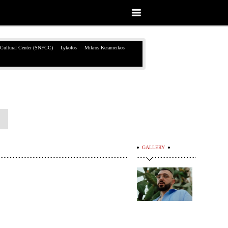
 Cultural Center (SNFCC)
Lykofos
Mikros Kerameikos
GALLERY