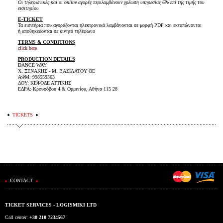
Οι τηλεφωνικές και οι online αγορές περιλαμβάνουν χρέωση υπηρεσίας 6% επί της τιμής του
εισιτηρίου
E-TICKET
Τα εισιτήρια που αγοράζονται ηλεκτρονικά λαμβάνονται σε μορφή PDF και εκτυπώνονται
ή αποθηκεύονται σε κινητό τηλέφωνο
TERMS & CONDITIONS
click here
PRODUCTION DETAILS
DANCE WAY
Χ. ΞΕΝΑΚΗΣ - Μ. ΒΑΣΙΛΑΤΟΥ ΟΕ
ΑΦΜ: 998559363
ΔΟΥ: ΚΕΦΟΔΕ ΑΤΤΙΚΗΣ
ΕΔΡΑ: Κρουσόβου 4 & Ορμινίου, Αθήνα 115 28
TICKETS
CONTACT
TICKET SERVICES - LOGISMIKI LTD
Call center:
+30 210 7234567