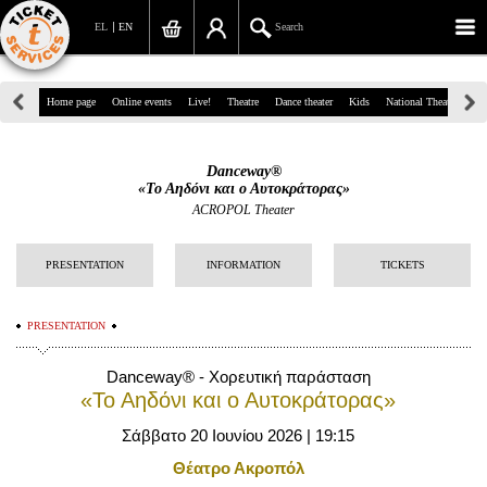
EL
EN
Search
39, Panepistimiou Str, Athens
Home page
Online events
Live!
Theatre
Dance theater
Kids
National Theatre
Gr
(+30)210 7234567
Danceway®
info@ticketservices.gr
«Το Αηδόνι και ο Αυτοκράτορας»
ACROPOL Theater
Search
PRESENTATION
INFORMATION
TICKETS
Sign up/Sign in
Check out
PRESENTATION
Search your order
Danceway® - Χορευτική παράσταση
«Το Αηδόνι και ο Αυτοκράτορας»
Personal Data
Σάββατο 20 Ιουνίου 2026 | 19:15
Information
Θέατρο Ακροπόλ