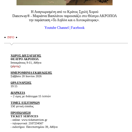
Η Αναγνωρισμένη από το Κράτος Σχολή Χορού
Danceway® - Μαριάννα Βασιλάτου παρουσιάζει στο Θέατρο ΑΚΡΟΠΟΛ
την παράσταση
«Το Αηδόνι και ο Αυτοκράτορας».
Youtube Channel
|
Facebook
INFO
ΧΩΡΟΣ ΔΙΕΞΑΓΩΓΗΣ
ΘΕΑΤΡΟ ΑΚΡΟΠΟΛ
Ιπποκράτους 9-11, Αθήνα
(
χάρτης
)
ΗΜΕΡΟΜΗΝΙΑ ΕΚΔΗΛΩΣΗΣ
Σάββατο 20 Ιουνίου 2026
ΩΡΑ ΕΝΑΡΞΗΣ
19:15
ΔΙΑΡΚΕΙΑ
~ 2 ώρες με διάλειμμα 15 λεπτών
ΤΙΜΕΣ ΕΙΣΙΤΗΡΙΩΝ
15€ γενική είσοδος
ΠΡΟΠΩΛΗΣΗ
TICKET SERVICES
- online: www.ticketservices.gr
- τηλεφωνικά: 2107234567
- εκδοτήριο: Πανεπιστημίου 39, Αθήνα