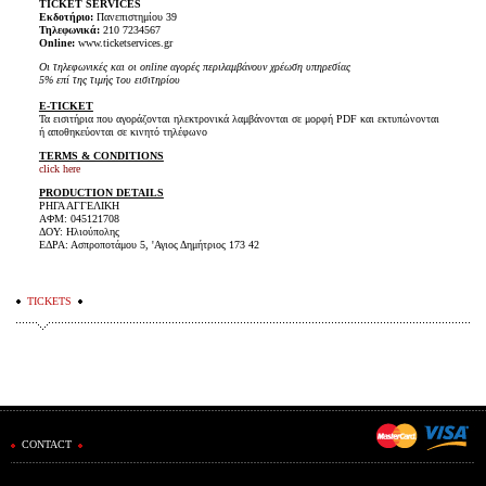
TICKET SERVICES
Eκδοτήριο:
Πανεπιστημίου 39
Τηλεφωνικά:
210 7234567
Online:
www.ticketservices.gr
Οι τηλεφωνικές και οι online αγορές περιλαμβάνουν χρέωση υπηρεσίας
5% επί της τιμής του εισιτηρίου
E-TICKET
Τα εισιτήρια που αγοράζονται ηλεκτρονικά λαμβάνονται σε μορφή PDF και εκτυπώνονται
ή αποθηκεύονται σε κινητό τηλέφωνο
TERMS & CONDITIONS
click here
PRODUCTION DETAILS
ΡΗΓΑ ΑΓΓΕΛΙΚΗ
ΑΦΜ: 045121708
ΔΟΥ: Ηλιούπολης
ΕΔΡΑ: Ασπροποτάμου 5, 'Αγιος Δημήτριος 173 42
TICKETS
CONTACT