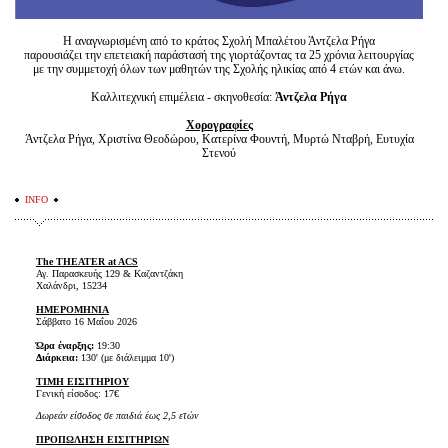
Η αναγνωρισμένη από το κράτος Σχολή Μπαλέτου Άντζελα Ρήγα
παρουσιάζει την επετειακή παράστασή της γιορτάζοντας τα 25 χρόνια λειτουργίας
με την συμμετοχή όλων των μαθητών της Σχολής ηλικίας από 4 ετών και άνω.
Καλλιτεχνική επιμέλεια - σκηνοθεσία:
Άντζελα Ρήγα
Χορογραφίες
Άντζελα Ρήγα, Χριστίνα Θεοδώρου, Κατερίνα Φουντή, Μυρτώ Νταβρή, Ευτυχία
Στενού
INFO
The THEATER at ACS
Αγ. Παρασκευής 129 & Καζαντζάκη
Χαλάνδρι, 15234
ΗΜΕΡΟΜΗΝΙΑ
Σάββατο 16 Μαΐου 2026
Ώρα έναρξης:
19:30
Διάρκεια:
130' (με διάλειμμα 10')
ΤΙΜΗ ΕΙΣΙΤΗΡΙΟΥ
Γενική είσοδος: 17€
Δωρεάν είσοδος σε παιδιά έως 2,5 ετών
ΠΡΟΠΩΛΗΣΗ ΕΙΣΙΤΗΡΙΩΝ