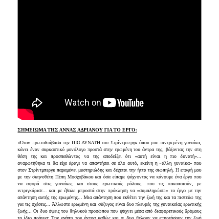
ΣΗΜΕΙΩΜΑ ΤΗΣ ΑΝΝΑΣ ΑΔΡΙΑΝΟΥ ΓΙΑ ΤΟ ΕΡΓΟ:
«Όταν πρωτοδιάβασα την ΠΙΟ ΔΥΝΑΤΗ του Στρίντμπεργκ όπου μια παντρεμένη γυναίκα,
κάνει έναν σαρκαστικό μονόλογο προστά στην ερωμένη του άντρα της, βάζοντας την στη
θέση της και προσπαθώντας να της αποδείξει ότι «αυτή είναι η πιο δυνατή»...
αναρωτήθηκα τι θα είχε άραγε να απαντήσει σε όλο αυτό, εκείνη η «άλλη γυναίκα» που
στον Στρίντμπεργκ παραμένει μυστηριώδης και δέχεται την ήττα της σιωπηλή. Η επαφή μου
με την σκηνοθέτη Πέπη Μοσχοβάκου και όσα είπαμε ψάχνοντας να κάνουμε ένα έργο που
να αφορά στις γυναίκες και στους ερωτικούς ρόλους, που τις κακοποιούν, με
ιντριγκάρισε... και με έβαλε μπροστά στην πρόκληση να «συμπληρώσω» το έργο με την
απάντηση αυτής της ερωμένης... Μια απάντηση που εκθέτει την ζωή της και τα πιστεύω της
για τις σχέσεις... Άλλωστε ερωμένη και σύζυγος είναι δυο πλευρές της γυναικείας ερωτικής
ζωής... Οι δυο όψεις του θηλυκού προσώπου που ψάχνει μέσα από διαφορετικούς δρόμους
το ίδιο πράγμα: Την αγάπη του άντρα καθώς και οι δυο θέλουν να επηρεάσουν την ζωή