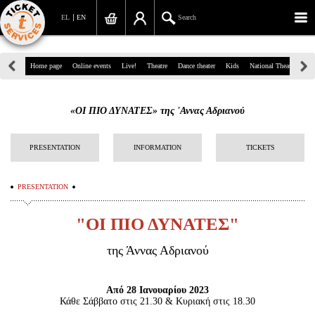
EL
EN
Search
39, Panepistimiou Str, Athens
Home page
Online events
Live!
Theatre
Dance theater
Kids
National Theatre
Gr
(+30)210 7234567
«ΟΙ ΠΙΟ ΔΥΝΑΤΕΣ» της 'Αννας Αδριανού
info@ticketservices.gr
Search
PRESENTATION
INFORMATION
TICKETS
Sign up/Sign in
PRESENTATION
Check out
"ΟΙ ΠΙΟ ΔΥΝΑΤΕΣ"
Search your order
της Άννας Αδριανού
Personal Data
Από 28 Ιανουαρίου 2023
Information
Κάθε Σάββατο στις 21.30 & Κυριακή στις 18.30