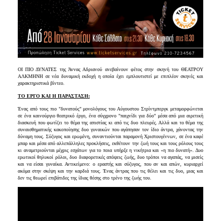
ΟΙ ΠΙΟ ΔΥΝΑΤΕΣ της Άννας Αδριανού ανεβαίνουν φέτος στην σκηνή του ΘΕΑΤΡΟΥ
ΑΛΚΜΗΝΗ σε νέα δυναμική εκδοχή η οποία έχει εμπλουτιστεί με επιπλέον σκηνές και
χαρακτηριστικά βίντεο.
ΤΟ ΕΡΓΟ ΚΑΙ Η ΠΑΡΑΣΤΑΣΗ:
Ένας από τους πιο "δυνατούς" μονολόγους του Αύγουστου Στρίντμπεργκ μεταμορφώνεται
σε ένα καινούργιο θεατρικό έργο, ένα σύγχρονο "παιχνίδι για δύο" μέσα από μια αιρετική
διασκευή που φωτίζει το θέμα της απιστίας κι από τις δυο πλευρές. Αλλά και το θέμα της
συναισθηματικής κακοποίησης δυο γυναικών που αγάπησαν τον ίδιο άντρα, χάνοντας την
δύναμη τους. Σύζυγος και ερωμένη, συναντιούνται παραμονή Χριστουγέννων, σε ένα καφέ
μπαρ και μέσα από αλλεπάλληλες προκλήσεις, εκθέτουν την ζωή τους και τους ρόλους τους
κι αναμετριούνται μέχρις εσχάτων για το ποια υπήρξε η νικήτρια και «η πιο δυνατή». Δυο
ερωτικοί θηλυκοί ρόλοι, δυο διαφορετικές απόψεις ζωής, δυο τρόποι να αγαπάς, να μισείς
και να είσαι γυναίκα. Αντικείμενο: ο εραστής και σύζυγος, που αν και απών, κυριαρχεί
ακόμα στην σκέψη και την καρδιά τους. Ένας άντρας που τις θέλει και τις δυο, μιας και
δεν τις θεωρεί επιβάτιδες της ίδιας θέσης στο τρένο της ζωής του.