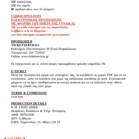
12€
προπώληση
15€
στο ταμείο
8€
ομαδικό (άνω των 15 ατόμων)
ΕΙΔΙΚΗ ΠΡΟΣΦΟΡΑ
ΗΛΕΚΤΡΟΝΙΚΗΣ ΠΡΟΠΩΛΗΣΗΣ
ΜΕ ΑΦΟΡΜΗ ΤΗΝ ΗΜΕΡΑ ΤΗΣ ΓΥΝΑΙΚΑΣ
10€ το κάθε εισιτήριο για τις παραστάσεις
Σάββατο 4 & 11 Μαρτίου
για όσα εισιτήρια αγοραστούν ηλεκτρονικά
ΠΡΟΠΩΛΗΣΗ
TICKET
SERVICES
Εκδοτήριο: Πανεπιστημίου 39 (Στοά Πεσμαζόγλου)
Τηλεφωνικά: 210 7234567
Online: www.ticketservices.gr
Οι τηλεφωνικές και οι online αγορές περιλαμβάνουν χρέωση υπηρεσίας 5%
E-TICKET
Μετά την ηλεκτρονική αγορά των εισιτηρίων σας, τα κατεβάζετε σε μορφή PDF και να τα
εκτυπώσετε, ώστε να εισέλθετε στο χώρο της εκδήλωσης απευθείας με αυτά. Εναλλακτικά
μπορείτε να τα έχετε αποθηκευμένα σε κινητή συσκευή για να τα επιδείξετε στην οθόνη
κατά την είσοδό σας στον χώρο.
TERMS & CONDITIONS
click here
PRODUCTION DETAILS
R.M. LIGHT ΑΜΚΕ
Θεαμάτων, Εκδόσεων & Υπηρ. Πνεύματος
ΑΦΜ: 997021830
ΔΟΥ: Α Αθηνών
ΕΔΡΑ: Ευμολπιδών 13, Αθήνα 118 54
GALLERY