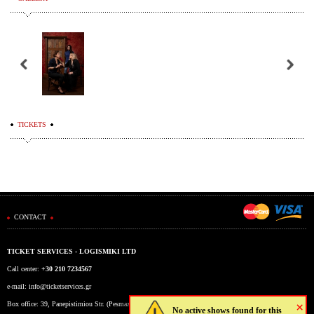
TICKETS
CONTACT
TICKET SERVICES - LOGISMIKI LTD
Call center:
+30 210 7234567
e-mail:
info@ticketservices.gr
×
Box office: 39, Panepistimiou Str. (Pesmazoglou Arc), Athens, Greece
No active shows found for this