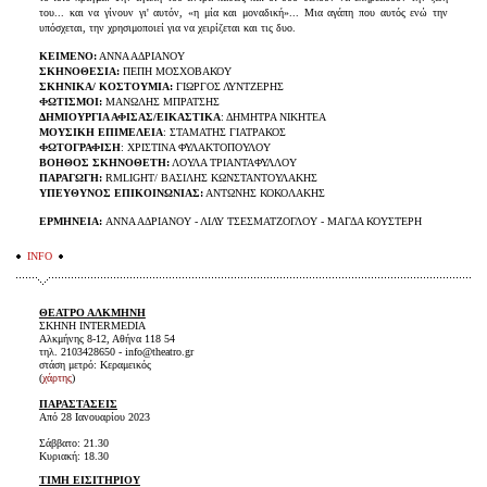
του... και να γίνουν γι' αυτόν, «η μία και μοναδική»... Μια αγάπη που αυτός ενώ την
υπόσχεται, την χρησιμοποιεί για να χειρίζεται και τις δυο.
ΚΕΙΜΕΝΟ:
ΑΝΝΑ ΑΔΡΙΑΝΟΥ
ΣΚΗΝΟΘΕΣΙΑ:
ΠΕΠΗ ΜΟΣΧΟΒΑΚΟΥ
ΣΚΗΝΙΚΑ/ ΚΟΣΤΟΥΜΙΑ:
ΓΙΩΡΓΟΣ ΛΥΝΤΖΕΡΗΣ
ΦΩΤΙΣΜΟΙ:
ΜΑΝΩΛΗΣ ΜΠΡΑΤΣΗΣ
ΔΗΜΙΟΥΡΓΙΑ ΑΦΙΣΑΣ/ΕΙΚΑΣΤΙΚΑ
: ΔΗΜΗΤΡΑ ΝΙΚΗΤΕΑ
ΜΟΥΣΙΚΗ ΕΠΙΜΕΛΕΙΑ
: ΣΤΑΜΑΤΗΣ ΓΙΑΤΡΑΚΟΣ
ΦΩΤΟΓΡΑΦΙΣΗ
: ΧΡΙΣΤΙΝΑ ΦΥΛΑΚΤΟΠΟΥΛΟΥ
ΒΟΗΘΟΣ ΣΚΗΝΟΘΕΤΗ:
ΛΟΥΛΑ ΤΡΙΑΝΤΑΦΥΛΛΟΥ
ΠΑΡΑΓΩΓΗ:
RMLIGHT/ ΒΑΣΙΛΗΣ ΚΩΝΣΤΑΝΤΟΥΛΑΚΗΣ
ΥΠΕΥΘΥΝΟΣ ΕΠΙΚΟΙΝΩΝΙΑΣ:
ΑΝΤΩΝΗΣ ΚΟΚΟΛΑΚΗΣ
ΕΡΜΗΝΕΙΑ:
ΑΝΝΑ ΑΔΡΙΑΝΟΥ - ΛΙΛΥ ΤΣΕΣΜΑΤΖΟΓΛΟΥ - MAΓΔΑ ΚΟΥΣΤΕΡΗ
INFO
ΘΕΑΤΡΟ ΑΛΚΜΗΝΗ
ΣΚΗΝΗ INTERMEDIA
Αλκμήνης 8-12, Αθήνα 118 54
τηλ. 2103428650 - info@theatro.gr
στάση μετρό: Κεραμεικός
(
χάρτης
)
ΠΑΡΑΣΤΑΣΕΙΣ
Από 28 Ιανουαρίου 2023
Σάββατο: 21.30
Κυριακή: 18.30
ΤΙΜΗ ΕΙΣΙΤΗΡΙΟΥ