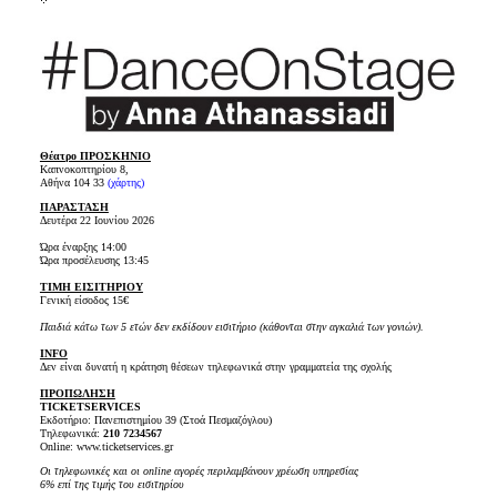
Θέατρο ΠΡΟΣΚΗΝΙΟ
Καπνοκοπτηρίου 8,
Αθήνα 104 33
(χάρτης)
ΠΑΡΑΣΤΑΣΗ
Δευτέρα 22 Ιουνίου 2026
Ώρα έναρξης 14:00
Ώρα προσέλευσης 13:45
ΤΙΜΗ ΕΙΣΙΤΗΡΙΟΥ
Γενική είσοδος 15€
Παιδιά κάτω των 5 ετών δεν εκδίδουν εισιτήριο (κάθονται στην αγκαλιά των γονιών).
INFO
Δεν είναι δυνατή η κράτηση θέσεων τηλεφωνικά στην γραμματεία της σχολής
ΠΡΟΠΩΛΗΣΗ
TICKET
SERVICES
Εκδοτήριο: Πανεπιστημίου 39 (Στοά Πεσμαζόγλου)
Τηλεφωνικά:
210 7234567
Online: www.ticketservices.gr
Οι τηλεφωνικές και οι online αγορές περιλαμβάνουν χρέωση υπηρεσίας
6% επί της τιμής του εισιτηρίου