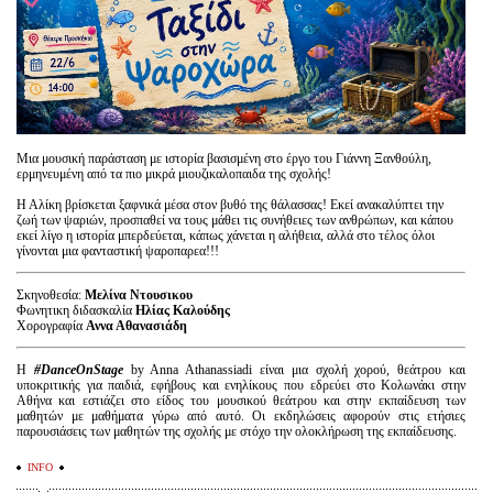
Είσοδος διαχειριστή
Μια μουσική παράσταση με ιστορία βασισμένη στο έργο του Γιάννη Ξανθούλη,
ερμηνευμένη από τα πιο μικρά μιουζικαλοπαιδα της σχολής!
Η Αλίκη βρίσκεται ξαφνικά μέσα στον βυθό της θάλασσας! Εκεί ανακαλύπτει την
ζωή των ψαριών, προσπαθεί να τους μάθει τις συνήθειες των ανθρώπων, και κάπου
εκεί λίγο η ιστορία μπερδεύεται, κάπως χάνεται η αλήθεια, αλλά στο τέλος όλοι
γίνονται μια φανταστική ψαροπαρεα!!!
Σκηνοθεσία:
Μελίνα Ντουσικου
Φωνητικη διδασκαλία
Ηλίας Καλούδης
Χορογραφία
Αννα Αθανασιάδη
Η
#DanceOnStage
by Anna Athanassiadi είναι μια σχολή χορού, θεάτρου και
υποκριτικής για παιδιά, εφήβους και ενηλίκους που εδρεύει στο Κολωνάκι στην
Αθήνα και εστιάζει στο είδος του μουσικού θεάτρου και στην εκπαίδευση των
μαθητών με μαθήματα γύρω από αυτό. Οι εκδηλώσεις αφορούν στις ετήσιες
παρουσιάσεις των μαθητών της σχολής με στόχο την ολοκλήρωση της εκπαίδευσης.
INFO