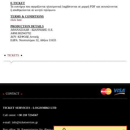
E-TICKET
Τα εισιτήρια που αγοράζονται ηλεκτρονικά λαμβάνονται σε μορφή PDF και εκτυπώνονται
ή αποθηκεύονται σε κινητό τηλέφωνο
TERMS & CONDITIONS
click here
PRODUCTION DETAILS
ΑΘΑΝΑΣΙΑΔΗ - ΙΩΑΝΝΙΔΗΣ Ο.Ε.
ΑΦΜ:802943792
ΔΟΥ: ΚΕΦΟΔΕ Αττικής
ΕΔΡΑ: Νεοπτολέμου 32, Αθήνα 11633
TICKETS
CONTACT
TICKET SERVICES - LOGISMIKI LTD
Call center:
+30 210 7234567
e-mail:
info@ticketservices.gr
Box office: 39, Panepistimiou Str. (Pesmazoglou Arc), Athens, Greece