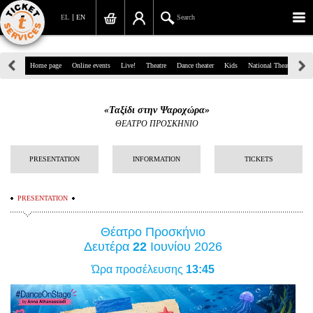
EL
EN
Search
39, Panepistimiou Str, Athens
Home page
Online events
Live!
Theatre
Dance theater
Kids
National Theatre
Gr
(+30)210 7234567
«Ταξίδι στην Ψαροχώρα»
info@ticketservices.gr
ΘΕΑΤΡΟ ΠΡΟΣΚΗΝΙΟ
Search
PRESENTATION
INFORMATION
TICKETS
Sign up/Sign in
PRESENTATION
Check out
Θέατρο Προσκήνιο
Search your order
Δευτέρα
22
Ιουνίου 2026
Personal Data
Ώρα προσέλευσης
13:45
Information