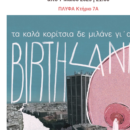
Είσοδος διαχειριστή
ΠΛΥΦΑ Κτήριο 7Α