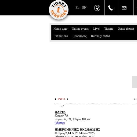
EL
EN
Home page
Online events
Live!
Theatre
Dance theater
Exhibitions
Προσφορές
Recently added
INFO
ΠΛΥΦΑ
Κτήριο 7Α
Κορυτσάς 39, Αθήνα 104 47
(
χάρτης
)
ΗΜΕΡΟΜΗΝΙΕΣ ΕΚΔΗΛΩΣΗΣ
Τετάρτη
7,14
&
28
Μαΐου 2025
Πέμπτη
8,15
&
29
Μαΐου 2025