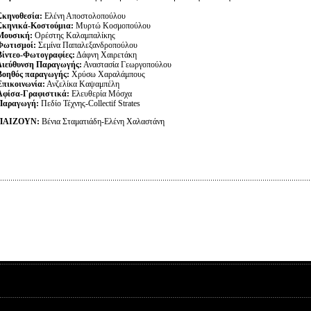
Σκηνοθεσία:
Ελένη Αποστολοπούλου
Σκηνικά-Κοστούμια:
Μυρτώ Κοσμοπούλου
Μουσική:
Ορέστης Καλαμπαλίκης
Φωτισμοί:
Σεμίνα Παπαλεξανδροπούλου
Βίντεο-Φωτογραφίες:
Δάφνη Χαιρετάκη
Διεύθυνση Παραγωγής:
Αναστασία Γεωργοπούλου
Βοηθός παραγωγής:
Χρύσω Χαραλάμπους
Επικοινωνία:
Ανζελίκα Καψαμπέλη
Αφίσα-Γραφιστικά:
Ελευθερία Μόσχα
Παραγωγή:
Πεδίο Τέχνης-Collectif Strates
ΠΑΙΖΟΥΝ:
Βένια Σταματιάδη-Ελένη Χαλαστάνη