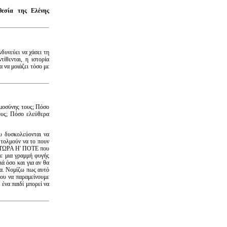
θεσία της Ελένης
νδυνεύει να χάσει τη
ίθενται, η ιστορία
α να μοιάζει τόσο με
κυμοσύνης τους; Πόσο
ους; Πόσο ελεύθερα
ου δυσκολεύονται να
 τολμούν να το πουν
λο ΤΩΡΑ Η' ΠΟΤΕ που
με μια γραμμή φυγής
ά όσο και για αν θα
ατα. Νομίζω πως αυτό
 του να παραμείνουμε
 ένα παιδί μπορεί να