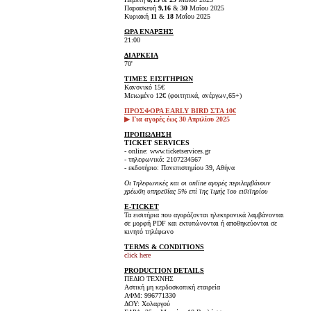
Παρασκευή
9,16
&
30
Μαΐου 2025
Κυριακή
11
&
18
Μαΐου 2025
ΩΡΑ ΕΝΑΡΞΗΣ
21:00
ΔΙΑΡΚΕΙΑ
70'
ΤΙΜΕΣ ΕΙΣΙΤΗΡΙΩΝ
Κανονικό 15€
Μειωμένο 12€ (φοιτητικά, ανέργων,65+)
ΠΡΟΣΦΟΡΑ EARLY BIRD ΣΤΑ 10€
▶ Για αγορές έως 30 Απριλίου 2025
ΠΡΟΠΩΛΗΣΗ
TICKET SERVICES
- online: www.ticketservices.gr
- τηλεφωνικά: 2107234567
- εκδοτήριο: Πανεπιστημίου 39, Αθήνα
Οι τηλεφωνικές και οι online αγορές περιλαμβάνουν
χρέωση υπηρεσίας 5% επί της τιμής του εισιτηρίου
E-TICKET
Τα εισιτήρια που αγοράζονται ηλεκτρονικά λαμβάνονται
σε μορφή PDF και εκτυπώνονται ή αποθηκεύονται σε
κινητό τηλέφωνο
TERMS & CONDITIONS
click here
PRODUCTION DETAILS
ΠΕΔΙΟ ΤΕΧΝΗΣ
Αστική μη κερδοσκοπική εταιρεία
ΑΦΜ: 996771330
ΔΟΥ: Χολαργού