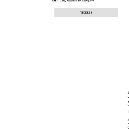
ΕΔΡΑ: 25ης Μαρτίου 10 Βριλήσσια
TICKETS
C