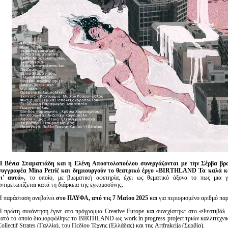
Η Βένια Σταματιάδη και η Ελένη Αποστολοπούλου συνεργάζονται με την Σέρβα βρ
συγγραφέα Mina Petrić και δημιουργούν το θεατρικό έργο «
BIRTHLAND
Τα καλά κο
γι' αυτά»,
το οποίο,
με βιωματική αφετηρία, έχει ως θεματικό άξονα το πως μια γ
αντιμετωπίζεται κατά τη διάρκεια της εγκυμοσύνης.
Η παράσταση ανεβαίνει
στο ΠΛΥΦΑ, από τις 7 Μαΐου 2025
και για περιορισμένο αριθμό πα
Η πρώτη συνάντηση έγινε στο πρόγραμμα Creative Europe και συνεχίστηκε στο «Φεστιβάλ
κατά το οποίο διαμορφώθηκε το BIRTHLAND ως work in progress project τριών καλλιτεχνι
ollectif Strates (Γαλλία), του Πεδίου Τέχνης (Ελλάδας) και της Artfrakcija (Σερβία).