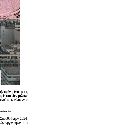
αβευμένη θεατρική
ρίτσια δεν μιλάνε
υναίκα καλλιτέχνης
ραστάσεων.
 Σαμοθράκης» 2024,
κών οργανισμών: της