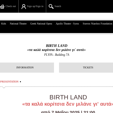
Check out
Sign up/Sign in
Search
39, Panepistimiou Str, Athens
Kids
National Theatre
Greek National Opera
Apollo Theater - Syros
Stavros Niarchos Foundation
(+30)210 7234567
info@ticketservices.gr
BIRTH LAND
«τα καλά κορίτσια δεν μιλάνε γι' αυτά»
Search
PLYFA
-
Building 7A
Sign up/Sign in
INFORMATION
TICKETS
Check out
PRESENTATION
Search your order
Personal Data
BIRTH LAND
«τα καλά κορίτσια δεν μιλάνε γι' αυτά
Information
από 7 Μαΐου 2025 | 21:00