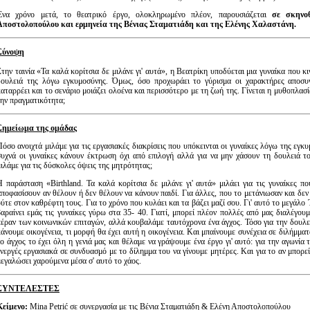
Ένα χρόνο μετά, το θεατρικό έργο, ολοκληρωμένο πλέον, παρουσιάζεται
σε σκηνο
Αποστολοπούλου και ερμηνεία της Βένιας Σταματιάδη και της Ελένης Χαλαστάνη.
Σύνοψη
την ταινία «Τα καλά κορίτσια δε μιλάνε γι' αυτά», η Βεατρίκη υποδύεται μια γυναίκα που κι
δουλειά της λόγω εγκυμοσύνης. Όμως, όσο προχωράει το γύρισμα οι χαρακτήρες αποσυντ
αταρρέει και το σενάριο μοιάζει ολοένα και περισσότερο με τη ζωή της. Γίνεται η μυθοπλασί
την πραγματικότητα;
Σημείωμα της ομάδας
Πόσο ανοιχτά μιλάμε για τις εργασιακές διακρίσεις που υπόκεινται οι γυναίκες λόγω της εγ
συχνά οι γυναίκες κάνουν έκτρωση όχι από επιλογή αλλά για να μην χάσουν τη δουλειά τ
ιλάμε για τις δύσκολες όψεις της μητρότητας;
Η παράσταση «Birthland. Τα καλά κορίτσια δε μιλάνε γι' αυτά»
μιλάει για τις γυναίκες π
αποφασίσουν αν θέλουν ή δεν θέλουν να κάνουν παιδί. Για άλλες, που το μετάνιωσαν και δεν
ούτε στον καθρέφτη τους. Για το χρόνο που κυλάει και τα βάζει μαζί σου. Γι' αυτό το μεγά
βαραίνει εμάς τις γυναίκες γύρω στα 35- 40. Γιατί, μπορεί πλέον πολλές από μας διαλέγου
πέραν των κοινωνικών επιταγών, αλλά κουβαλάμε ταυτόχρονα ένα άγχος. Τόσο για την δουλει
κάνουμε οικογένεια, τι μορφή θα έχει αυτή η οικογένεια. Και μπαίνουμε συνέχεια σε διλήμμ
το άγχος το έχει όλη η γενιά μας και θέλαμε να γράψουμε ένα έργο γι' αυτό: για την αγωνία
ενεργές εργασιακά σε συνδυασμό με το δίλημμα του να γίνουμε μητέρες. Και για το αν μπορεί
μεγαλώσει χαρούμενα μέσα σ' αυτό το χάος.
ΣΥΝΤΕΛΕΣΤΕΣ
Κείμενο:
Mina Petrić σε συνεργασία με τις Βένια Σταματιάδη & Ελένη Αποστολοπούλου