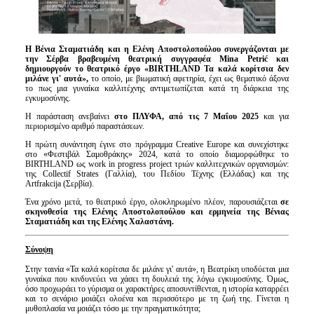
Η Βένια Σταματιάδη και η Ελένη Αποστολοπούλου συνεργάζονται με
την Σέρβα βραβευμένη θεατρική συγγραφέα Mina Petrić και
δημιουργούν το θεατρικό έργο «
BIRTHLAND
Τα καλά κορίτσια δεν
μιλάνε γι' αυτά»,
το οποίο,
με βιωματική αφετηρία, έχει ως θεματικό άξονα
το πως μια γυναίκα καλλιτέχνης αντιμετωπίζεται κατά τη διάρκεια της
εγκυμοσύνης.
Η παράσταση ανεβαίνει
στο ΠΛΥΦΑ, από τις 7 Μαΐου 2025
και για
περιορισμένο αριθμό παραστάσεων.
Η πρώτη συνάντηση έγινε στο πρόγραμμα Creative Europe και συνεχίστηκε
στο «Φεστιβάλ Σαμοθράκης» 2024, κατά το οποίο διαμορφώθηκε το
BIRTHLAND ως work in progress project τριών καλλιτεχνικών οργανισμών:
της Collectif Strates (Γαλλία), του Πεδίου Τέχνης (Ελλάδας) και της
Artfrakcija (Σερβία).
Ένα χρόνο μετά, το θεατρικό έργο, ολοκληρωμένο πλέον, παρουσιάζεται
σε
σκηνοθεσία της Ελένης Αποστολοπούλου και ερμηνεία της Βένιας
Σταματιάδη και της Ελένης Χαλαστάνη.
Σύνοψη
Στην ταινία «Τα καλά κορίτσια δε μιλάνε γι' αυτά», η Βεατρίκη υποδύεται μια
γυναίκα που κινδυνεύει να χάσει τη δουλειά της λόγω εγκυμοσύνης. Όμως,
όσο προχωράει το γύρισμα οι χαρακτήρες αποσυντίθενται, η ιστορία καταρρέει
και το σενάριο μοιάζει ολοένα και περισσότερο με τη ζωή της. Γίνεται η
μυθοπλασία να μοιάζει τόσο με την πραγματικότητα;