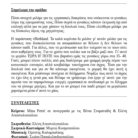
Σημείωμα της ομάδας
Πόσο ανοιχτά μιλάμε για τις εργασιακές διακρίσεις που υπόκεινται οι γυναίκες
λόγω της εγκυμοσύνης τους; Πόσο συχνά οι γυναίκες κάνουν έκτρωση όχι από
επιλογή αλλά για να μην χάσουν τη δουλειά τους; Πόσο ελεύθερα μιλάμε για
τις δύσκολες όψεις της μητρότητας;
Η παράσταση «Birthland. Τα καλά κορίτσια δε μιλάνε γι' αυτά»
μιλάει για τις
γυναίκες που δυσκολεύονται να αποφασίσουν αν θέλουν ή δεν θέλουν να
κάνουν παιδί. Για άλλες, που το μετάνιωσαν και δεν τολμούν να το πουν ούτε
στον καθρέφτη τους. Για το χρόνο που κυλάει και τα βάζει μαζί σου. Γι' αυτό
το μεγάλο ΤΩΡΑ Η' ΠΟΤΕ που βαραίνει εμάς τις γυναίκες γύρω στα 35- 40.
Γιατί, μπορεί πλέον πολλές από μας διαλέγουμε μια γραμμή φυγής πέραν των
κοινωνικών επιταγών, αλλά κουβαλάμε ταυτόχρονα ένα άγχος. Τόσο για την
δουλειά όσο και για αν θα κάνουμε οικογένεια, τι μορφή θα έχει αυτή η
οικογένεια. Και μπαίνουμε συνέχεια σε διλήμματα. Νομίζω πως αυτό το άγχος
το έχει όλη η γενιά μας και θέλαμε να γράψουμε ένα έργο γι' αυτό: για την
αγωνία του να παραμείνουμε ενεργές εργασιακά σε συνδυασμό με το δίλημμα
του να γίνουμε μητέρες. Και για το αν μπορεί ένα παιδί μπορεί να μεγαλώσει
χαρούμενα μέσα σ' αυτό το χάος.
ΣΥΝΤΕΛΕΣΤΕΣ
Κείμενο:
Mina Petrić σε συνεργασία με τις Βένια Σταματιάδη & Ελένη
Αποστολοπούλου
Σκηνοθεσία:
Ελένη Αποστολοπούλου
Σκηνικά-Κοστούμια:
Μυρτώ Κοσμοπούλου
Μουσική:
Ορέστης Καλαμπαλίκης
Φωτισμοί:
Σεμίνα Παπαλεξανδροπούλου