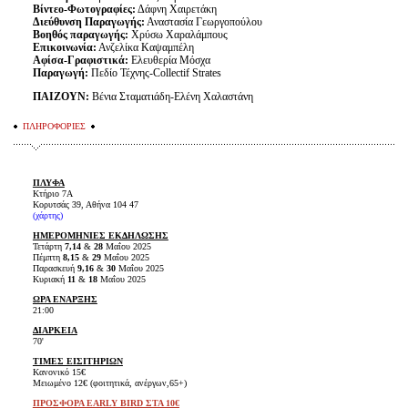
Βίντεο-Φωτογραφίες:
Δάφνη Χαιρετάκη
Διεύθυνση Παραγωγής:
Αναστασία Γεωργοπούλου
Βοηθός παραγωγής:
Χρύσω Χαραλάμπους
Επικοινωνία:
Ανζελίκα Καψαμπέλη
Αφίσα-Γραφιστικά:
Ελευθερία Μόσχα
Παραγωγή:
Πεδίο Τέχνης-Collectif Strates
ΠΑΙΖΟΥΝ:
Βένια Σταματιάδη-Ελένη Χαλαστάνη
ΠΛΗΡΟΦΟΡΙΕΣ
ΠΛΥΦΑ
Κτήριο 7Α
Κορυτσάς 39, Αθήνα 104 47
(
χάρτης
)
ΗΜΕΡΟΜΗΝΙΕΣ ΕΚΔΗΛΩΣΗΣ
Τετάρτη
7,14
&
28
Μαΐου 2025
Πέμπτη
8,15
&
29
Μαΐου 2025
Παρασκευή
9,16
&
30
Μαΐου 2025
Κυριακή
11
&
18
Μαΐου 2025
ΩΡΑ ΕΝΑΡΞΗΣ
21:00
ΔΙΑΡΚΕΙΑ
70'
ΤΙΜΕΣ ΕΙΣΙΤΗΡΙΩΝ
Κανονικό 15€
Μειωμένο 12€ (φοιτητικά, ανέργων,65+)
ΠΡΟΣΦΟΡΑ EARLY BIRD ΣΤΑ 10€