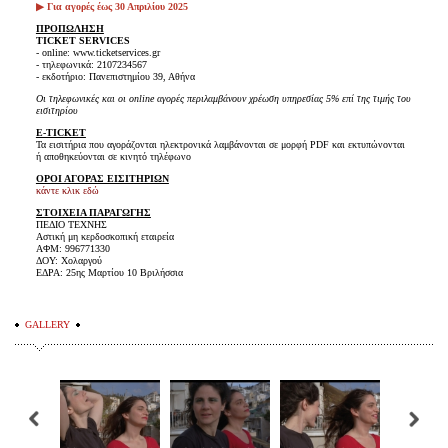
▶ Για αγορές έως 30 Απριλίου 2025
ΠΡΟΠΩΛΗΣΗ
TICKET SERVICES
- online: www.ticketservices.gr
- τηλεφωνικά: 2107234567
- εκδοτήριο: Πανεπιστημίου 39, Αθήνα
Οι τηλεφωνικές και οι online αγορές περιλαμβάνουν χρέωση υπηρεσίας 5% επί της τιμής του
εισιτηρίου
E-TICKET
Τα εισιτήρια που αγοράζονται ηλεκτρονικά λαμβάνονται σε μορφή PDF και εκτυπώνονται
ή αποθηκεύονται σε κινητό τηλέφωνο
ΟΡΟΙ ΑΓΟΡΑΣ ΕΙΣΙΤΗΡΙΩΝ
κάντε κλικ εδώ
ΣΤΟΙΧΕΙΑ ΠΑΡΑΓΩΓΗΣ
ΠΕΔΙΟ ΤΕΧΝΗΣ
Αστική μη κερδοσκοπική εταιρεία
ΑΦΜ: 996771330
ΔΟΥ: Χολαργού
ΕΔΡΑ: 25ης Μαρτίου 10 Βριλήσσια
GALLERY