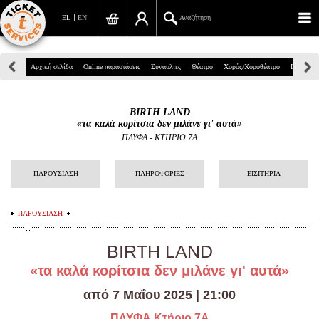
EL
EN
Αναζήτηση
Πανεπιστημίου 39, Αθήνα
Αρχική σελίδα
Online παραστάσεις
Συναυλίες
Θέατρο
Χορός/Χοροθέατρο
Παιδικά
210 7234567
BIRTH LAND
info@ticketservices.gr
«τα καλά κορίτσια δεν μιλάνε γι' αυτά»
ΠΛΥΦΑ
-
ΚΤΗΡΙΟ 7Α
Αναζήτηση
ΠΑΡΟΥΣΙΑΣΗ
ΠΛΗΡΟΦΟΡΙΕΣ
ΕΙΣΙΤΗΡΙΑ
Σύνδεση/Εγγραφή
Παραγγελία
ΠΑΡΟΥΣΙΑΣΗ
Αναζήτηση παραγγελίας
BIRTH LAND
Προσωπικά Δεδομένα
«τα καλά κορίτσια δεν μιλάνε γι' αυτά»
από 7 Μαΐου 2025 | 21:00
Πληροφορίες
ΠΛΥΦΑ Κτήριο 7Α