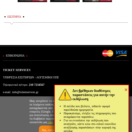
ΕΙΣΙΤΗΡΙΑ
ΕΠΙΚΟΙΝΩΝΙΑ
TICKET SERVICES
ΥΠΗΡΕΣΙΑ ΕΙΣΙΤΗΡΙΩΝ - ΛΟΓΙΣΜΙΚΗ ΕΠΕ
Τηλεφωνικό κέντρο:
210 7234567
×
Δεν βρέθηκαν διαθέσιμες
e-mail:
info@ticketservices.gr
παραστάσεις για αυτήν την
εκδήλωση
Εκδοτήριο: Πανεπιστημίου 39 (Στοά Πεσμαζόγλου), Αθήνα
Μας επιτρέπετε να αποθηκεύουμε στον φυλλομετρητή σας
τα λεγόμενα cookies; Με αυτόν τον τρόπο θα
Η σελίδα που βλέπετε, πιθανόν αφορά
Ώρες λειτουργίας εκδοτηρίου: Δευ-Παρ: 9πμ-5μμ
καταγράφονται από εμάς και τρίτες συνεργαζόμενες
παρελθούσα ημερομηνία.
εταιρείες (Google, Facebook κτλ) στοιχεία επισκεψιμότητας
Παρακαλούμε, ελέγξτε τις πληροφορίες που
για στατιστικούς αλλά και διαφημιστικούς λόγους. Μπορείτε
αναγράφονται παραπάνω
να διαβάσετε περισσότερα για την χρήση cookies από την
Για να εντοπίσετε την εκδήλωση που
ιστοσελίδα μας
εδώ
.
αναζητάτε, κάντε κλικ στο ειδικό εικονίδιο
αναζήτησης παραστάσεων στην κορυφή της
Ναι, επιτρέπω
Όχι, δεν επιτρέπω
σελίδας