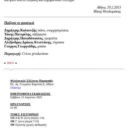
Αθήνα, 19.2.2013
Μίκης Θεοδωράκης
Παίζουν οι μουσικοί
Δημήτρης Καλαντζής
πιάνο, ενορχηστρώσεις
Τάκης Πατερέλης,
σαξόφωνο
Δημήτρης Παπαδόπουλος,
τρομπέτα
Αλέξανδρος-Δράκος Κτιστάκης,
τύμπανα
Γιώργος Γεωργιάδης,
μπάσο
Παραγωγή:
Cricos productions
INFO
Φιλολογικός Σύλλογος Παρνασσός
Πλ. Αγ. Γεωργίου Καρύτση 8, Αθήνα
(Χάρτης)
ΗΜΕΡΟΜΗΝΙΑ ΕΚΔΗΛΩΣΗΣ
Σάββατο 12 Απριλίου 2025
ΩΡΑ ΕΝΑΡΞΗΣ
21:00
ΤΙΜΕΣ ΕΙΣΙΤΗΡΙΩΝ
15€
Α & B ζώνη (σειρές 1-6)
10€
Γ ζώνη (σειρά 7-15)
10€
Εξώστης (χωρίς αρίθμηση)