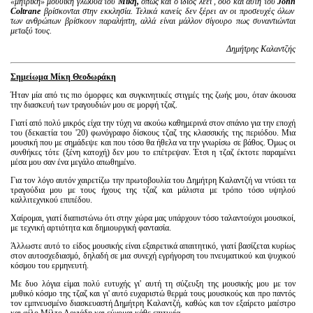
«μητρική» μουσική γλώσσα του
Μίκη,
όπως και ο ίδιος λέει , όσο και αυτή του
John
Coltrane
βρίσκονται στην εκκλησία. Τελικά κανείς δεν ξέρει αν οι προσευχές όλων
των ανθρώπων βρίσκουν παραλήπτη, αλλά είναι μάλλον σίγουρο πως συναντιώνται
μεταξύ τους.
Δημήτρης Καλαντζής
Σημείωμα Μίκη Θεοδωράκη
Ήταν μία από τις πιο όμορφες και συγκινητικές στιγμές της ζωής μου, όταν άκουσα
την διασκευή των τραγουδιών μου σε μορφή τζαζ.
Γιατί από πολύ μικρός είχα την τύχη να ακούω καθημερινά στον σπάνιο για την εποχή
του (δεκαετία του '20) φωνόγραφο δίσκους τζαζ της κλασσικής της περιόδου. Μια
μουσική που με σημάδεψε και που τόσο θα ήθελα να την γνωρίσω σε βάθος. Όμως οι
συνθήκες τότε (ξένη κατοχή) δεν μου το επέτρεψαν. Έτσι η τζαζ έκτοτε παραμένει
μέσα μου σαν ένα μεγάλο απωθημένο.
Για τον λόγο αυτόν χαιρετίζω την πρωτοβουλία του Δημήτρη Καλαντζή να ντύσει τα
τραγούδια μου με τους ήχους της τζαζ και μάλιστα με τρόπο τόσο υψηλού
καλλιτεχνικού επιπέδου.
Χαίρομαι, γιατί διαπιστώνω ότι στην χώρα μας υπάρχουν τόσο ταλαντούχοι μουσικοί,
με τεχνική αρτιότητα και δημιουργική φαντασία.
Άλλωστε αυτό το είδος μουσικής είναι εξαιρετικά απαιτητικό, γιατί βασίζεται κυρίως
στον αυτοσχεδιασμό, δηλαδή σε μια συνεχή εγρήγορση του πνευματικού και ψυχικού
κόσμου του ερμηνευτή.
Με δυο λόγια είμαι πολύ ευτυχής γι' αυτή τη σύζευξη της μουσικής μου με τον
μυθικό κόσμο της τζαζ και γι' αυτό ευχαριστώ θερμά τους μουσικούς και προ παντός
τον εμπνευσμένο διασκευαστή Δημήτρη Καλαντζή, καθώς και τον εξαίρετο μαέστρο
και φίλο Μίλτο Λογιάδη και εύχομαι κάθε επιτυχία.