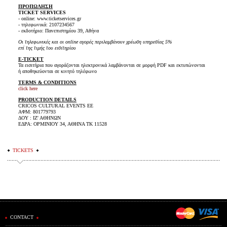
ΠΡΟΠΩΛΗΣΗ
TICKET SERVICES
- online: www.ticketservices.gr
- τηλεφωνικά: 2107234567
- εκδοτήριο: Πανεπιστημίου 39, Αθήνα
Οι τηλεφωνικές και οι online αγορές περιλαμβάνουν χρέωση υπηρεσίας 5%
επί της τιμής του εισιτηρίου
E-TICKET
Τα εισιτήρια που αγοράζονται ηλεκτρονικά λαμβάνονται σε μορφή PDF και εκτυπώνονται
ή αποθηκεύονται σε κινητό τηλέφωνο
TERMS & CONDITIONS
click here
PRODUCTION DETAILS
CRICOS CULTURAL EVENTS ΕΕ
ΑΦΜ: 801779793
ΔΟΥ : ΙΖ' ΑΘΗΝΩΝ
ΕΔΡΑ: ΟΡΜΙΝΙΟΥ 34, ΑΘΗΝΑ ΤΚ 11528
TICKETS
CONTACT