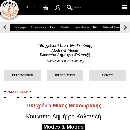
EL
EN
Search
39, Panepistimiou Str, Athens
Home page
Online events
Live!
Theatre
Dance theater
Kids
National Theatre
Gr
(+30)210 7234567
100 χρόνια Μίκης Θεοδωράκης
info@ticketservices.gr
Modes & Moods
Κουιντέτο Δημήτρη Καλαντζή
Search
Parnassos Literary Society
Sign up/Sign in
PRESENTATION
INFORMATION
TICKETS
Check out
PRESENTATION
Search your order
100 χρόνια
Μίκης Θεοδωράκης
Personal Data
Κουιντέτο
Δημήτρη Καλαντζή
Information
Modes & Moods