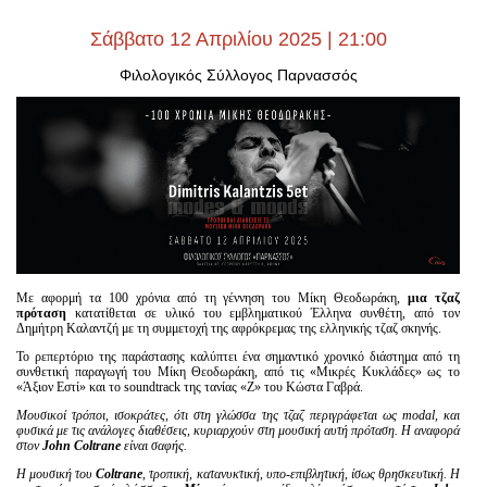
Είσοδος διαχειριστή
Σάββατο 12 Απριλίου 2025 | 21:00
Φιλολογικός Σύλλογος Παρνασσός
Mε αφορμή τα 100 χρόνια από τη γέννηση του Μίκη Θεοδωράκη,
μια τζαζ
πρόταση
κατατίθεται σε υλικό του εμβληματικού Έλληνα συνθέτη, από τον
Δημήτρη Καλαντζή με τη συμμετοχή της αφρόκρεμας της ελληνικής τζαζ σκηνής.
Το ρεπερτόριο της παράστασης καλύπτει ένα σημαντικό χρονικό διάστημα από τη
συνθετική παραγωγή του Μίκη Θεοδωράκη, από τις «Μικρές Κυκλάδες» ως το
«Άξιον Εστί» και το soundtrack της τανίας «Ζ» του Κώστα Γαβρά.
Μουσικοί τρόποι, ισοκράτες, ότι στη γλώσσα της τζαζ περιγράφεται ως modal
, και
φυσικά με τις ανάλογες διαθέσεις, κυριαρχούν στη μουσική αυτή πρόταση. Η αναφορά
στον
John
Coltrane
είναι σαφής.
Η μουσική του
Coltrane
, τροπική, κατανυκτική, υπο-επιβλητική, ίσως θρησκευτική. Η