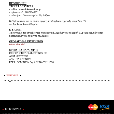
ΠΡΟΠΩΛΗΣΗ
TICKET SERVICES
- online: www.ticketservices.gr
- τηλεφωνικά: 2107234567
- εκδοτήριο: Πανεπιστημίου 39, Αθήνα
Οι τηλεφωνικές και οι online αγορές περιλαμβάνουν χρέωση υπηρεσίας 5%
επί της τιμής του εισιτηρίου
E-TICKET
Τα εισιτήρια που αγοράζονται ηλεκτρονικά λαμβάνονται σε μορφή PDF και εκτυπώνονται
ή αποθηκεύονται σε κινητό τηλέφωνο
ΟΡΟΙ ΑΓΟΡΑΣ ΕΙΣΙΤΗΡΙΩΝ
κάντε κλικ εδώ
ΣΤΟΙΧΕΙΑ ΠΑΡΑΓΩΓΗΣ
CRICOS CULTURAL EVENTS ΕΕ
ΑΦΜ: 801779793
ΔΟΥ : ΙΖ' ΑΘΗΝΩΝ
ΕΔΡΑ: ΟΡΜΙΝΙΟΥ 34, ΑΘΗΝΑ ΤΚ 11528
ΕΙΣΙΤΗΡΙΑ
ΕΠΙΚΟΙΝΩΝΙΑ