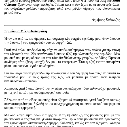
«μητρική» μουσική γλώσσα του
Μίκη,
όπως και ο ίδιος λέει , όσο και αυτή του
John
Coltrane
βρίσκονται στην εκκλησία. Τελικά κανείς δεν ξέρει αν οι προσευχές όλων
των ανθρώπων βρίσκουν παραλήπτη, αλλά είναι μάλλον σίγουρο πως συναντιώνται
μεταξύ τους.
Δημήτρης Καλαντζής
Σημείωμα Μίκη Θεοδωράκη
Ήταν μία από τις πιο όμορφες και συγκινητικές στιγμές της ζωής μου, όταν άκουσα
την διασκευή των τραγουδιών μου σε μορφή τζαζ.
Γιατί από πολύ μικρός είχα την τύχη να ακούω καθημερινά στον σπάνιο για την εποχή
του (δεκαετία του '20) φωνόγραφο δίσκους τζαζ της κλασσικής της περιόδου. Μια
μουσική που με σημάδεψε και που τόσο θα ήθελα να την γνωρίσω σε βάθος. Όμως οι
συνθήκες τότε (ξένη κατοχή) δεν μου το επέτρεψαν. Έτσι η τζαζ έκτοτε παραμένει
μέσα μου σαν ένα μεγάλο απωθημένο.
Για τον λόγο αυτόν χαιρετίζω την πρωτοβουλία του Δημήτρη Καλαντζή να ντύσει τα
τραγούδια μου με τους ήχους της τζαζ και μάλιστα με τρόπο τόσο υψηλού
καλλιτεχνικού επιπέδου.
Χαίρομαι, γιατί διαπιστώνω ότι στην χώρα μας υπάρχουν τόσο ταλαντούχοι μουσικοί,
με τεχνική αρτιότητα και δημιουργική φαντασία.
Άλλωστε αυτό το είδος μουσικής είναι εξαιρετικά απαιτητικό, γιατί βασίζεται κυρίως
στον αυτοσχεδιασμό, δηλαδή σε μια συνεχή εγρήγορση του πνευματικού και ψυχικού
κόσμου του ερμηνευτή.
Με δυο λόγια είμαι πολύ ευτυχής γι' αυτή τη σύζευξη της μουσικής μου με τον
μυθικό κόσμο της τζαζ και γι' αυτό ευχαριστώ θερμά τους μουσικούς και προ παντός
τον εμπνευσμένο διασκευαστή Δημήτρη Καλαντζή, καθώς και τον εξαίρετο μαέστρο
και φίλο Μίλτο Λογιάδη και εύχομαι κάθε επιτυχία.