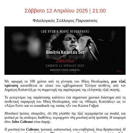
Είσοδος διαχειριστή
Σάββατο 12 Απριλίου 2025 | 21:00
Φιλολογικός Σύλλογος Παρνασσός
Mε αφορμή τα 100 χρόνια από τη γέννηση του Μίκη Θεοδωράκη,
μια τζαζ
πρόταση
κατατίθεται σε υλικό του εμβληματικού Έλληνα συνθέτη, από τον
Δημήτρη Καλαντζή με τη συμμετοχή της αφρόκρεμας της ελληνικής τζαζ σκηνής.
Το ρεπερτόριο της παράστασης καλύπτει ένα σημαντικό χρονικό διάστημα από τη
συνθετική παραγωγή του Μίκη Θεοδωράκη, από τις «Μικρές Κυκλάδες» ως το
«Άξιον Εστί» και το soundtrack της τανίας «Ζ» του Κώστα Γαβρά.
Μουσικοί τρόποι, ισοκράτες, ότι στη γλώσσα της τζαζ περιγράφεται ως modal
, και
φυσικά με τις ανάλογες διαθέσεις, κυριαρχούν στη μουσική αυτή πρόταση. Η αναφορά
στον
John
Coltrane
είναι σαφής.
Η μουσική του
Coltrane
, τροπική, κατανυκτική, υπο-επιβλητική, ίσως θρησκευτική. Η