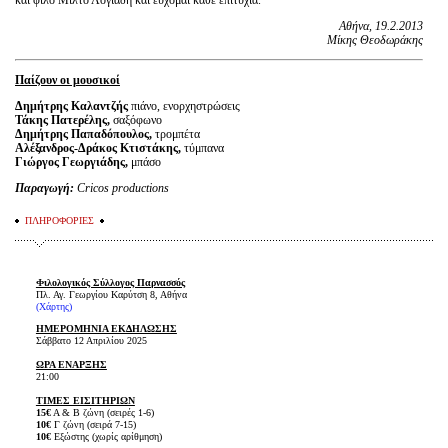
Αθήνα, 19.2.2013
Μίκης Θεοδωράκης
Παίζουν οι μουσικοί
Δημήτρης Καλαντζής
πιάνο, ενορχηστρώσεις
Τάκης Πατερέλης,
σαξόφωνο
Δημήτρης Παπαδόπουλος,
τρομπέτα
Αλέξανδρος-Δράκος Κτιστάκης,
τύμπανα
Γιώργος Γεωργιάδης,
μπάσο
Παραγωγή:
Cricos productions
ΠΛΗΡΟΦΟΡΙΕΣ
Φιλολογικός Σύλλογος Παρνασσός
Πλ. Αγ. Γεωργίου Καρύτση 8, Αθήνα
(Χάρτης)
ΗΜΕΡΟΜΗΝΙΑ ΕΚΔΗΛΩΣΗΣ
Σάββατο 12 Απριλίου 2025
ΩΡΑ ΕΝΑΡΞΗΣ
21:00
ΤΙΜΕΣ ΕΙΣΙΤΗΡΙΩΝ
15€
Α & B ζώνη (σειρές 1-6)
10€
Γ ζώνη (σειρά 7-15)
10€
Εξώστης (χωρίς αρίθμηση)