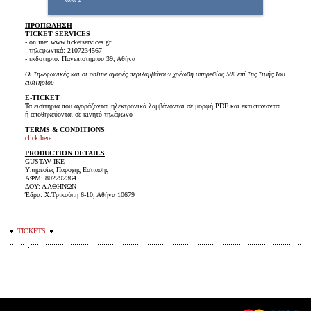
ΠΡΟΠΩΛΗΣΗ
TICKET SERVICES
- online: www.ticketservices.gr
- τηλεφωνικά: 2107234567
- εκδοτήριο: Πανεπιστημίου 39, Αθήνα
Οι τηλεφωνικές και οι online αγορές περιλαμβάνουν χρέωση υπηρεσίας 5% επί της τιμής του
εισιτηρίου
E-TICKET
Τα εισιτήρια που αγοράζονται ηλεκτρονικά λαμβάνονται σε μορφή PDF και εκτυπώνονται
ή αποθηκεύονται σε κινητό τηλέφωνο
TERMS & CONDITIONS
click here
PRODUCTION DETAILS
GUSTAV IKE
Υπηρεσίες Παροχής Εστίασης
AΦΜ: 802292364
ΔΟΥ: Α ΑΘΗΝΩΝ
Έδρα: Χ.Τρικούπη 6-10, Αθήνα 10679
TICKETS