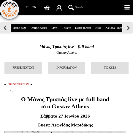
EL
EN
Search
39, Panepistimiou Str, Athens
Home page
Online events
Live!
Theatre
Dance theater
Kids
National Theatre
Gr
(+30)210 7234567
Μάνος Τρυπιάς live - full band
info@ticketservices.gr
Gustav Athens
Search
PRESENTATION
INFORMATION
TICKETS
Sign up/Sign in
PRESENTATION
Check out
Ο Μάνος Τρυπιάς live με full band
Search your order
στο Gustav Athens
Personal Data
Σάββατο 27 Ιουνίου 2026
Information
Guest
: Λεωνίδας Μαριδάκης