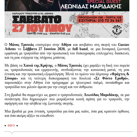
Ο
Μάνος Τρυπιάς
επιστρέφει στην
Αθήνα
και ανεβαίνει στη σκηνή του
Gustav
Athens
το
Σάββατο 27 Ιουνίου 2026
, με
full
band
, σε μια δυναμική ζωντανή
εμφάνιση με τραγούδια από την προσωπική του δισκογραφία, επιλεγμένες διασκευές
και τη ροκ ενέργεια της πλήρους μπάντας.
Με βάση τα
Χανιά της Κρήτης
, ο
Μάνος Τρυπιάς
έχει χαράξει τη δική του πορεία
ως τραγουδοποιός και ερμηνευτής, συνδυάζοντας την κοινωνική ματιά, τη ροκ
ένταση και την προσωπική εξομολόγηση. Μετά το πρώτο του άλμπουμ
«Φράχτες &
Σύνορα»
και τη νεότερη δισκογραφική του δουλειά
«Σε Φόντο Ερυθρό»
,
παρουσιάζει στην Αθήνα ένα πρόγραμμα με ηλεκτρικό παλμό, συναίσθημα και
τραγούδια που μιλούν άμεσα για την εποχή και τον άνθρωπο.
Στη βραδιά θα συμμετέχει ως guest ο τραγουδοποιός
Λεωνίδας Μαριδάκης
, σε μια
συνάντηση δύο δημιουργών που μοιράζονται κοινή αγάπη για το τραγούδι, την
αφήγηση και την αλήθεια της ζωντανής σκηνής.
Μια βραδιά με ροκ ένταση, τραγούδια για όσα μας καίνε, όσα μας κρατούν όρθιους
και όσα ακόμη αξίζει να ειπωθούν.
INFO