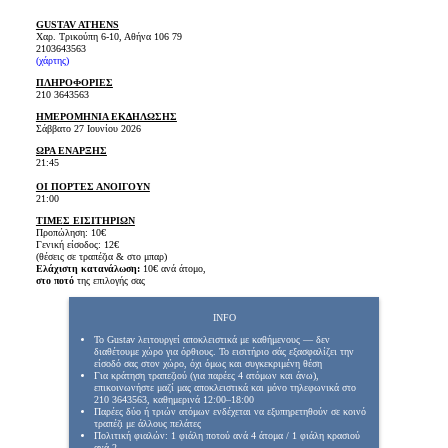
GUSTAV ATHENS
Χαρ. Τρικούπη 6-10, Αθήνα 106 79
2103643563
(
χάρτης
)
ΠΛΗΡΟΦΟΡΙΕΣ
210 3643563
ΗΜΕΡΟΜΗΝΙΑ ΕΚΔΗΛΩΣΗΣ
Σάββατο 27 Ιουνίου 2026
ΩΡΑ ΕΝΑΡΞΗΣ
21:45
ΟΙ ΠΟΡΤΕΣ ΑΝΟΙΓΟΥΝ
21:00
ΤΙΜΕΣ ΕΙΣΙΤΗΡΙΩΝ
Προπώληση: 10€
Γενική είσοδος: 12€
(θέσεις σε τραπέζια & στο μπαρ)
Ελάχιστη κατανάλωση:
10€ ανά άτομο,
στο ποτό
της επιλογής σας
INFO
Το Gustav λειτουργεί αποκλειστικά με καθήμενους — δεν
διαθέτουμε χώρο για όρθιους. Το εισιτήριο σάς εξασφαλίζει την
είσοδό σας στον χώρο, όχι όμως και συγκεκριμένη θέση
Για κράτηση τραπεζιού (για παρέες 4 ατόμων και άνω),
επικοινωνήστε μαζί μας αποκλειστικά και μόνο τηλεφωνικά στο
210 3643563, καθημερινά 12:00–18:00
Παρέες δύο ή τριών ατόμων ενδέχεται να εξυπηρετηθούν σε κοινό
τραπέζι με άλλους πελάτες
Πολιτική φιαλών: 1 φιάλη ποτού ανά 4 άτομα / 1 φιάλη κρασιού
ανά 2