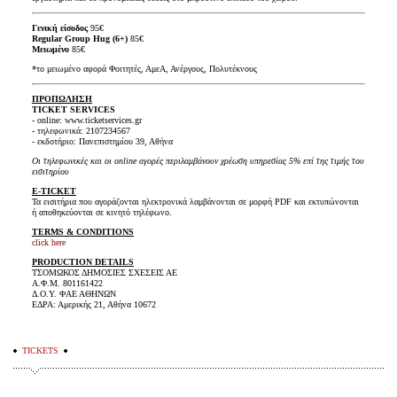
Γενική είσοδος
95€
Regular Group Hug (6+)
85€
Μειωμένο
85€
*το μειωμένο αφορά Φοιτητές, ΑμεΑ, Ανέργους, Πολυτέκνους
ΠΡΟΠΩΛΗΣΗ
TICKET SERVICES
- online: www.ticketservices.gr
- τηλεφωνικά: 2107234567
- εκδοτήριο: Πανεπιστημίου 39, Αθήνα
Οι τηλεφωνικές και οι online αγορές περιλαμβάνουν χρέωση υπηρεσίας 5% επί της τιμής του
εισιτηρίου
E-TICKET
Τα εισιτήρια που αγοράζονται ηλεκτρονικά λαμβάνονται σε μορφή PDF και εκτυπώνονται
ή αποθηκεύονται σε κινητό τηλέφωνο.
TERMS & CONDITIONS
click here
PRODUCTION DETAILS
ΤΣΟΜΩΚΟΣ ΔΗΜΟΣΙΕΣ ΣΧΕΣΕΙΣ ΑΕ
Α.Φ.Μ. 801161422
Δ.Ο.Υ. ΦΑΕ ΑΘΗΝΩΝ
ΕΔΡΑ: Αμερικής 21, Αθήνα 10672
TICKETS