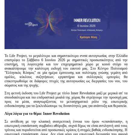
Είσοδος διαχειριστή
To Life Project, το μεγαλύτερο και σημαντικότερο event αυτογνωσίας στην Ελλάδα
επιστρέφει το Σάββατο 6 Ιουνίου 2026 με σημαντικές προσωπικότητες από την
επιστήμη, τη λογοτεχνία και τον επιχειρηματικό χώρο με κοινό στόχο να
ανακαλύψουμε την καλύτερη εκδοχή του εαυτού μας. Στο Κέντρο Πολιτισμού
"Ελληνικός Κόσμος" σε μία ημέρα έμπνευσης και πολύτιμης γνώσης γεμάτη από
ομιλίες, κύκλους συζητήσεων, εργαστήρια και συλλογικές εμπειρίες θα
επικεντρωθούμε σε διάφορες πτυχές της αυτογνωσίας ως διεργασίες του νου, του
σώματος και της ψυχής.
Στη φετινή έκδοση του Life Project με τίτλο Inner Revolution μαζί με μερικά απ' τα
σπουδαιότερα και πιο επιδραστικά μυαλά της χώρας θα στρέψουμε την προσοχή μας
προς τα μέσα, αναγνωρίζοντας το μετασχηματικό ρόλο της εσωτερικής
ενδοσκόπησης για να ξεκλειδώσουμε τις δυνατότητές μας για ανάπτυξη και θεραπεία.
Λίγα λόγια για το θέμα: Inner Revolution
Σε αντίθεση με την κλασική ανατρεπτική έννοια του όρου «επανάσταση», η
εσωτερική επανάσταση συμβαίνει αθόρυβα, συχνά δίχως να είναι αντιληπτή από τους
τρίτους και πυροδοτείται από προσωπικές κρίσεις ή στιγμές βαθιάς ενδοσκόπησης. Η
εσωτερική επανάσταση, όμως, δεν είναι μόνο μια εσωτερική διεργασία που αφορά