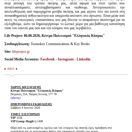
στην αλλαγή του τρόπου σκέψης μας, αλλά αφορά και στον τρόπο που
συναλλασσόμαστε, αντιλαμβανόμαστε και νιώθουμε. Αντιπροσωπεύει την
απελευθέρωση από παρωχημένα μοτίβα σκέψης και μας φέρνει όλο πιο κοντά στη
συναισθηματική ανθεκτικότητα και ισορροπία απέναντι στο άγνωστο. Είναι μέσα από
αυτές τις εσωτερικές επαναστάσεις που μας δίνεται το απαραίτητο σκούντημα για να
εξελιχθούμε, ώστε να δημιουργήσουμε το ζωτικό χώρο για μία βαθύτερη κατανόηση
τόσο του εαυτού μας όσο και του κόσμου που μας περιβάλλει.
Life Project: 06.06.2026, Κέντρο Πολιτισμού "Ελληνικός Κόσμος"
Συνδιοργάνωση:
Tsomokos Communications & Key Books
Site:
lifeproject.gr
Social Media Accounts:
Facebook
-
Instagram
-
Linkedin
INFO
ΧΩΡΟΣ ΔΙΕΞΑΓΩΓΗΣ
Κέντρο Πολιτισμού "Ελληνικός Κόσμος"
Πειραιώς 254, Ταύρος Αττικής 177 78
(χάρτης)
ΗΜΕΡΟΜΗΝΙΑ ΕΚΔΗΛΩΣΗΣ
Σάββατο 6 Ιουνίου 2026
ΤΙΜΕΣ ΕΙΣΙΤΗΡΙΩΝ
VIP
155€
VIP Group Hug(6+)
140€
Πέρα από τις εμπνευσμένες ομιλίες και την ενέργεια της σκηνής έχεις πρόσβαση στα
εργαστήρια και σε προνομιακές θέσεις στο μπροστινό επίπεδο του χώρου.