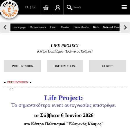
EL
EN
Search
39, Panepistimiou Str, Athens
Home page
Online events
Live!
Theatre
Dance theater
Kids
National Theatre
Gr
(+30)210 7234567
LIFE PROJECT
info@ticketservices.gr
Κέντρο Πολιτισμού "Ελληνικός Κόσμος"
Search
PRESENTATION
INFORMATION
TICKETS
Sign up/Sign in
PRESENTATION
Check out
Life
Project:
Search your order
Tο σημαντικότερο event αυτογνωσίας επιστρέφει
Personal Data
το Σάββατο 6 Ιουνίου 2026
Information
στο Κέντρο Πολιτισμού "Ελληνικός Κόσμος"