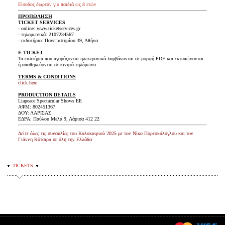
Είσοδος δωρεάν για παιδιά ως 8 ετών
ΠΡΟΠΩΛΗΣΗ
TICKET SERVICES
- online: www.ticketservices.gr
- τηλεφωνικά: 2107234567
- εκδοτήριο: Πανεπιστημίου 39, Αθήνα
E-TICKET
Τα εισιτήρια που αγοράζονται ηλεκτρονικά λαμβάνονται σε μορφή PDF και εκτυπώνονται
ή αποθηκεύονται σε κινητό τηλέφωνο
TERMS & CONDITIONS
click here
PRODUCTION DETAILS
Liapeace Spectacular Shows ΕΕ
ΑΦΜ: 802451367
ΔΟΥ: ΛΑΡΙΣΑΣ
ΕΔΡΑ: Παύλου Μελά 9, Λάρισα 412 22
Δείτε όλες τις συναυλίες του Καλοκαιριού 2025 με τον Νίκο Πορτοκάλογλου και τον
Γιάννη Κότσιρα σε όλη την Ελλάδα
TICKETS