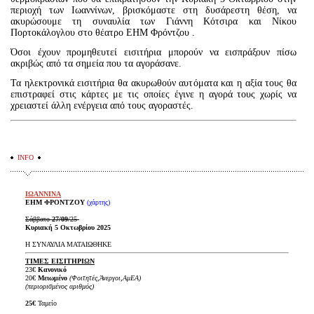
Είσοδος διαχειριστή
περιοχή των Ιωαννίνων, βρισκόμαστε στη δυσάρεστη θέση, να
ακυρώσουμε τη συναυλία των Γιάννη Κότσιρα και Νίκου
Πορτοκάλογλου στο θέατρο ΕΗΜ Φρόντζου .
Όσοι έχουν προμηθευτεί εισιτήρια μπορούν να εισπράξουν πίσω
ακριβώς από τα σημεία που τα αγοράσανε.
Τα ηλεκτρονικά εισιτήρια θα ακυρωθούν αυτόματα και η αξία τους θα
επιστραφεί στις κάρτες με τις οποίες έγινε η αγορά τους χωρίς να
χρειαστεί άλλη ενέργεια από τους αγοραστές.
INFO
ΙΩΑΝΝΙΝΑ
ΕΗΜ ΦΡΟΝΤΖΟΥ
(χάρτης)
Σάββατο
27/09
/25
Κυριακή 5 Οκτωβρίου 2025
Η ΣΥΝΑΥΛΙΑ ΜΑΤΑΙΩΘΗΚΕ
ΤΙΜΕΣ ΕΙΣΙΤΗΡΙΩΝ
23€
Κανονικό
20
€
Μειωμένο
(Φοιτητές,Άνεργοι,ΑμΕΑ)
(περιορισμένος αριθμός)
25€
Ταμείο