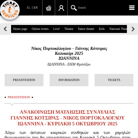
EL
EN
Search
39, Panepistimiou Str, Athens
Home page
Online events
Live!
Theatre
Dance theater
Kids
National Theatre
Gr
(+30)210 7234567
Νίκος Πορτοκάλογλου - Γιάννης Κότσιρας
info@ticketservices.gr
Καλοκαίρι 2025
ΙΩΑΝΝΙΝΑ
Search
ΙΩΑΝΝΙΝΑ - ΕΗΜ Φρόντζου
Sign up/Sign in
PRESENTATION
INFORMATION
TICKETS
Check out
PRESENTATION
Search your order
ΑΝΑΚΟΙΝΩΣΗ ΜΑΤΑΙΩΣΗΣ ΣΥΝΑΥΛΙΑΣ
Personal Data
ΓΙΑΝΝΗΣ ΚΟΤΣΙΡΑΣ - ΝΙΚΟΣ ΠΟΡΤΟΚΑΛΟΓΛΟΥ
ΙΩΑΝΝΙΝΑ - ΚΥΡΙΑΚΗ 5 ΟΚΤΩΒΡΙΟΥ 2025
Information
Λόγω των άστατων καιρικών συνθηκών και των χαμηλών
θερμοκρασιών που θα επικρατήσουν την Κυριακή 5 Οκτωβρίου στην