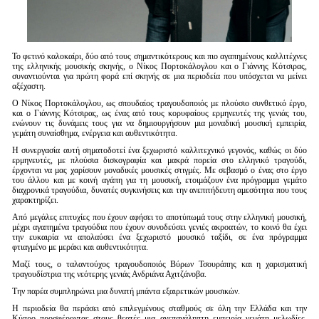
Είσοδος διαχειριστή
Το φετινό καλοκαίρι, δύο από τους σημαντικότερους και πιο αγαπημένους καλλιτέχνες
της ελληνικής μουσικής σκηνής, ο Νίκος Πορτοκάλογλου και ο Γιάννης Κότσιρας,
συναντιούνται για πρώτη φορά επί σκηνής σε μια περιοδεία που υπόσχεται να μείνει
αξέχαστη.
Ο Νίκος Πορτοκάλογλου, ως σπουδαίος τραγουδοποιός με πλούσιο συνθετικό έργο,
και ο Γιάννης Κότσιρας, ως ένας από τους κορυφαίους ερμηνευτές της γενιάς του,
ενώνουν τις δυνάμεις τους για να δημιουργήσουν μια μοναδική μουσική εμπειρία,
γεμάτη συναίσθημα, ενέργεια και αυθεντικότητα.
Η συνεργασία αυτή σηματοδοτεί ένα ξεχωριστό καλλιτεχνικό γεγονός, καθώς οι δύο
ερμηνευτές, με πλούσια δισκογραφία και μακρά πορεία στο ελληνικό τραγούδι,
έρχονται να μας χαρίσουν μοναδικές μουσικές στιγμές. Με σεβασμό ο ένας στο έργο
του άλλου και με κοινή αγάπη για τη μουσική, ετοιμάζουν ένα πρόγραμμα γεμάτο
διαχρονικά τραγούδια, δυνατές συγκινήσεις και την ανεπιτήδευτη αμεσότητα που τους
χαρακτηρίζει.
Από μεγάλες επιτυχίες που έχουν αφήσει το αποτύπωμά τους στην ελληνική μουσική,
μέχρι αγαπημένα τραγούδια που έχουν συνοδεύσει γενιές ακροατών, το κοινό θα έχει
την ευκαιρία να απολαύσει ένα ξεχωριστό μουσικό ταξίδι, σε ένα πρόγραμμα
φτιαγμένο με μεράκι και αυθεντικότητα.
Μαζί τους, ο ταλαντούχος τραγουδοποιός Βύρων Τσουράπης και η χαρισματική
τραγουδίστρια της νεότερης γενιάς Ανδριάνα Αχιτζάνοβα.
Την παρέα συμπληρώνει μια δυνατή μπάντα εξαιρετικών μουσικών.
Η περιοδεία θα περάσει από επιλεγμένους σταθμούς σε όλη την Ελλάδα και την
Κύπρο προσφέροντας στους θεατές μια ανεπανάληπτη εμπειρία γεμάτη μελωδίες,