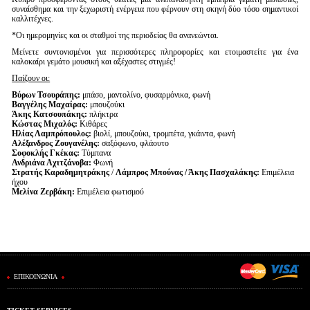
συναίσθημα και την ξεχωριστή ενέργεια που φέρνουν στη σκηνή δύο τόσο σημαντικοί
καλλιτέχνες.
*Οι ημερομηνίες και οι σταθμοί της περιοδείας θα ανανεώνται.
Μείνετε συντονισμένοι για περισσότερες πληροφορίες και ετοιμαστείτε για ένα
καλοκαίρι γεμάτο μουσική και αξέχαστες στιγμές!
Παίζουν οι:
Βύρων Τσουράπης:
μπάσο, μαντολίνο, φυσαρμόνικα, φωνή
Βαγγέλης Μαχαίρας:
μπουζούκι
Άκης Κατσουπάκης:
πλήκτρα
Κώστας Μιχαλός:
Κιθάρες
Ηλίας Λαμπρόπουλος:
βιολί, μπουζούκι, τρομπέτα, γκάιντα, φωνή
Αλέξανδρος Ζουγανέλης:
σαξόφωνο, φλάουτο
Σοφοκλής Γκέκας:
Τύμπανα
Ανδριάνα Αχιτζάνοβα:
Φωνή
Στρατής Καραδημητράκης
/
Λάμπρος Μπούνας / Άκης Πασχαλάκης:
Επιμέλεια
ήχου
Μελίνα Ζερβάκη:
Επιμέλεια φωτισμού
ΕΠΙΚΟΙΝΩΝΙΑ