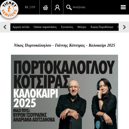
EL
EN
Αναζήτηση
Πανεπιστημίου 39, Αθήνα
Αρχική σελίδα
Online παραστάσεις
Συναυλίες
Θέατρο
Χορός/Χοροθέατρο
Παιδικά
210 7234567
Νίκος Πορτοκάλογλου - Γιάννης Κότσιρας - Καλοκαίρι 2025
info@ticketservices.gr
Αναζήτηση
Σύνδεση/Εγγραφή
Παραγγελία
Αναζήτηση παραγγελίας
Προσωπικά Δεδομένα
Πληροφορίες