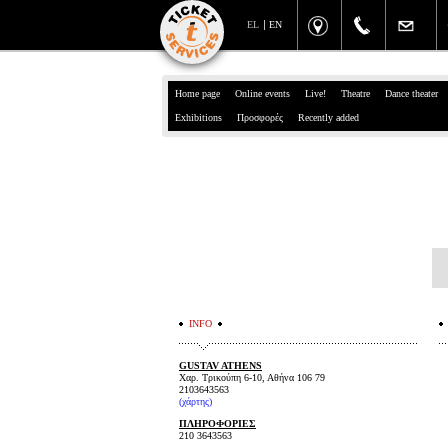
EL
EN
Home page
Online events
Live!
Theatre
Dance theater
Exhibitions
Προσφορές
Recently added
INFO
GUSTAV ATHENS
Χαρ. Τρικούπη 6-10, Αθήνα 106 79
2103643563
(
χάρτης
)
ΠΛΗΡΟΦΟΡΙΕΣ
210 3643563