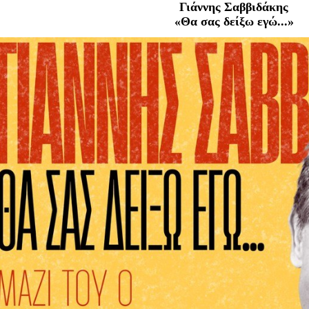
Είσοδος διαχειριστή
Γιάννης Σαββιδάκης
«Θα σας δείξω εγώ...»