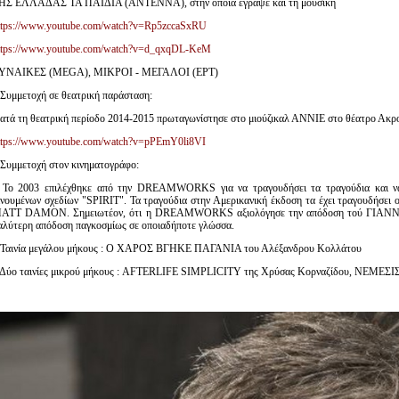
ΗΣ ΕΛΛΑΔΑΣ ΤΑ ΠΑΙΔΙΑ (ΑΝΤΕΝΝΑ), στην οποία έγραψε και τη μουσική
ttps://www.youtube.com/watch?v=Rp5zccaSxRU
ttps://www.youtube.com/watch?v=d_qxqDL-KeM
ΥΝΑΙΚΕΣ (ΜΕGΑ), ΜΙΚΡΟΙ - ΜΕΓΑΛΟΙ (ΕΡΤ)
 Συμμετοχή σε θεατρική παράσταση:
ατά τη θεατρική περίοδο 2014-2015 πρωταγωνίστησε στο μιούζικαλ ΑΝΝΙΕ στο θέατρο Ακρ
ttps://www.youtube.com/watch?v=pPEmY0li8VI
 Συμμετοχή στον κινηματογράφο:
 Το 2003 επιλέχθηκε από την DREAMWORKS για να τραγουδήσει τα τραγούδια και να 
ινουμένων σχεδίων "SPIRIT". Τα τραγούδια στην Αμερικανική έκδοση τα έχει τραγουδήσε
ATT DAMON. Σημειωτέον, ότι η DREAMWORKS αξιολόγησε την απόδοση τού ΓΙΑΝΝ
αλύτερη απόδοση παγκοσμίως σε οποιαδήποτε γλώσσα.
 Ταινία μεγάλου μήκους : Ο ΧΑΡΟΣ ΒΓΗΚΕ ΠΑΓΑΝΙΑ του Αλέξανδρου Κολλάτου
 Δύο ταινίες μικρού μήκους : AFTERLIFE SIMPLICITY της Χρύσας Κορναζίδου, ΝΕΜΕΣΙΣ Al