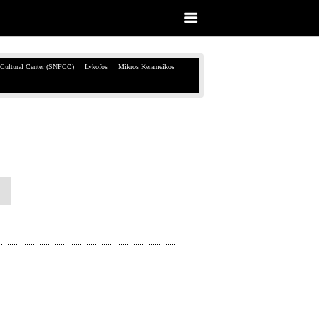
 Cultural Center (SNFCC)
Lykofos
Mikros Kerameikos