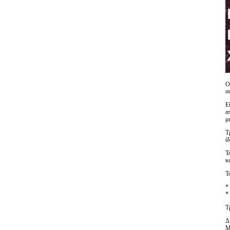
Ο
σ
Ε
α
μ
Τ
ί
Τ
κ
Τ
*
*
Τ
Δ
Μ