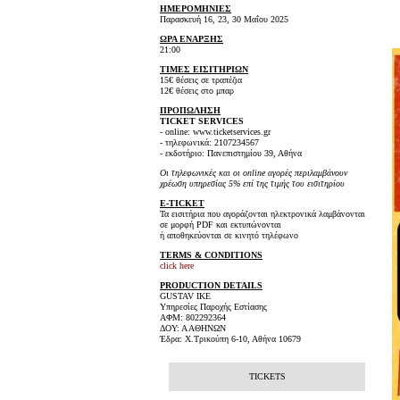
ΗΜΕΡΟΜΗΝΙΕΣ
Παρασκευή 16, 23, 30 Μαΐου 2025
ΩΡΑ ΕΝΑΡΞΗΣ
21:00
ΤΙΜΕΣ ΕΙΣΙΤΗΡΙΩΝ
15€ θέσεις σε τραπέζια
12€ θέσεις στο μπαρ
ΠΡΟΠΩΛΗΣΗ
TICKET SERVICES
- online: www.ticketservices.gr
- τηλεφωνικά: 2107234567
- εκδοτήριο: Πανεπιστημίου 39, Αθήνα
Οι τηλεφωνικές και οι online αγορές περιλαμβάνουν
χρέωση υπηρεσίας 5% επί της τιμής του εισιτηρίου
E-TICKET
Τα εισιτήρια που αγοράζονται ηλεκτρονικά λαμβάνονται
σε μορφή PDF και εκτυπώνονται
ή αποθηκεύονται σε κινητό τηλέφωνο
TERMS & CONDITIONS
click here
PRODUCTION DETAILS
GUSTAV IKE
Υπηρεσίες Παροχής Εστίασης
AΦΜ: 802292364
ΔΟΥ: Α ΑΘΗΝΩΝ
Έδρα: Χ.Τρικούπη 6-10, Αθήνα 10679
TICKETS