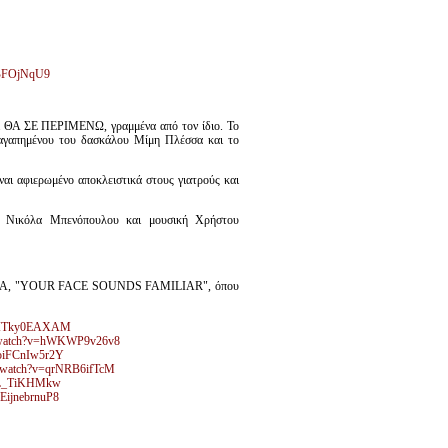
gBFOjNqU9
 ΘΑ ΣΕ ΠΕΡΙΜΕΝΩ, γραμμένα από τον ίδιο. Το
απημένου του δασκάλου Μίμη Πλέσσα και το
αι αφιερωμένο αποκλειστικά στους γιατρούς και
 Νικόλα Μπενόπουλου και μουσική Χρήστου
NTENNA, "YOUR FACE SOUNDS FAMILIAR", όπου
v=TITky0EAXAM
m/watch?v=hWKWP9v26v8
=oiFCnIw5r2Y
m/watch?v=qrNRB6ifTcM
=rL_TiKHMkw
=EijnebrnuP8