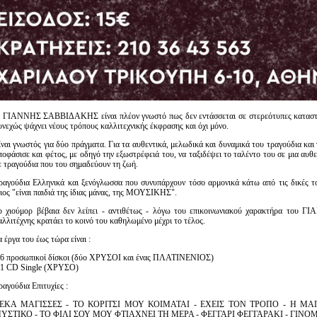
 ΓΙΑΝΝΗΣ ΣΑΒΒΙΔΑΚΗΣ είναι πλέον γνωστό πως δεν εντάσσεται σε στερεότυπες καταστάσει
υνεχώς ψάχνει νέους τρόπους καλλιτεχνικής έκφρασης και όχι μόνο.
ίναι γνωστός για δύο πράγματα. Για τα αυθεντικά, μελωδικά και δυναμικά του τραγούδια και 
ποφάσισε και φέτος, με οδηγό την εξωστρέφειά του, να ταξιδέψει το ταλέντο του σε μια αυθε
ε τραγούδια που του σημαδεύουν τη ζωή.
ραγούδια Ελληνικά και ξενόγλωσσα που συνυπάρχουν τόσο αρμονικά κάτω από τις δικές το
διος "είναι παιδιά της ίδιας μάνας, της ΜΟΥΣΙΚΗΣ".
ο χιούμορ βέβαια δεν λείπει - αντιθέτως - λόγω του επικοινωνιακού χαρακτήρα του
αλλιτέχνης κρατάει το κοινό του καθηλωμένο μέχρι το τέλος.
α έργα του έως τώρα είναι :
 6 προσωπικοί δίσκοι (δύο ΧΡΥΣΟΙ και ένας ΠΛΑΤΙΝΕΝΙΟΣ)
 1 CD Single (ΧΡΥΣΟ)
ραγούδια Επιτυχίες :
ΕΚΑ ΜΑΓΙΣΣΕΣ - ΤΟ ΚΟΡΙΤΣΙ ΜΟΥ ΚΟΙΜΑΤΑΙ - ΕΧΕΙΣ ΤΟΝ ΤΡΟΠΟ - Η ΜΑ
ΥΣΤΙΚΟ - ΤΟ ΦΙΛΙ ΣΟΥ ΜΟΥ ΦΤΙΑΧΝΕΙ ΤΗ ΜΕΡΑ - ΦΕΓΓΑΡΙ ΦΕΓΓΑΡΑΚΙ - ΓΙΝΟ