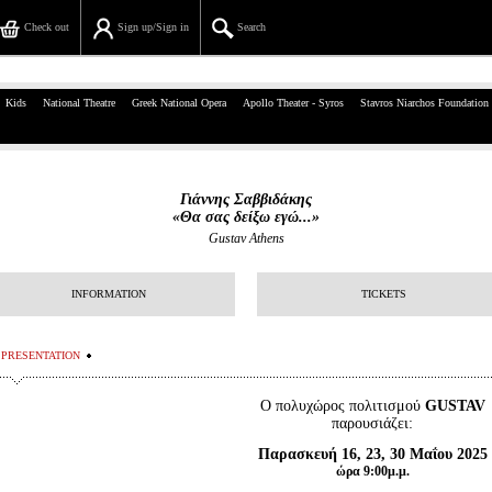
Check out
Sign up/Sign in
Search
39, Panepistimiou Str, Athens
Kids
National Theatre
Greek National Opera
Apollo Theater - Syros
Stavros Niarchos Foundation
(+30)210 7234567
info@ticketservices.gr
Γιάννης Σαββιδάκης
«Θα σας δείξω εγώ...»
Search
Gustav Athens
Sign up/Sign in
INFORMATION
TICKETS
Check out
PRESENTATION
Search your order
Ο πολυχώρος πολιτισμού
GUSTAV
Personal Data
παρουσιάζει:
Information
Παρασκευή 16, 23, 30 Μαΐου 2025
ώρα 9:00μ.μ.