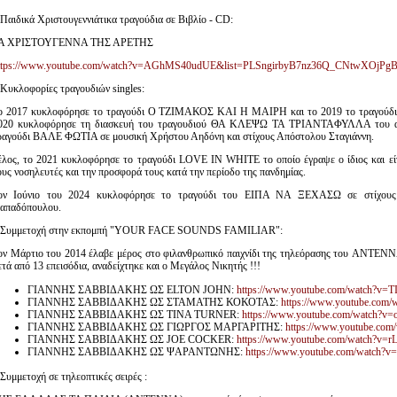
 Παιδικά Χριστουγεννιάτικα τραγούδια σε Βιβλίο - CD:
Α ΧΡΙΣΤΟΥΓΕΝΝΑ ΤΗΣ ΑΡΕΤΗΣ
ttps://www.youtube.com/watch?v=AGhMS40udUE&list=PLSngirbyB7nz36Q_CNtwXOjP
 Κυκλοφορίες τραγουδιών singles:
ο 2017 κυκλοφόρησε το τραγούδι O ΤΖΙΜΑΚΟΣ ΚΑΙ Η ΜΑΙΡΗ και το 2019 το τραγούδι
020 κυκλοφόρησε τη διασκευή του τραγουδιού ΘΑ ΚΛΕΨΩ ΤΑ ΤΡΙΑΝΤΑΦΥΛΛΑ του αγ
ραγούδι ΒΑΛΕ ΦΩΤΙΑ σε μουσική Χρήστου Αηδόνη και στίχους Απόστολου Σταγιάννη.
έλος, το 2021 κυκλοφόρησε το τραγούδι LOVE IN WHITE το οποίο έγραψε ο ίδιος και είν
ους νοσηλευτές και την προσφορά τους κατά την περίοδο της πανδημίας.
ον Ιούνιο του 2024 κυκλοφόρησε το τραγούδι του ΕΙΠΑ ΝΑ ΞΕΧΑΣΩ σε στίχους
απαδόπουλου.
 Συμμετοχή στην εκπομπή "YOUR FACE SOUNDS FAMILIAR":
ον Μάρτιο του 2014 έλαβε μέρος στο φιλανθρωπικό παιχνίδι της τηλεόρασης του A
ετά από 13 επεισόδια, αναδείχτηκε και ο Μεγάλος Νικητής !!!
ΓΙΑΝΝΗΣ ΣΑΒΒΙΔΑΚΗΣ ΩΣ ELTON JOHN:
https://www.youtube.com/watch?
ΓΙΑΝΝΗΣ ΣΑΒΒΙΔΑΚΗΣ ΩΣ ΣΤΑΜΑΤΗΣ ΚΟΚΟΤΑΣ:
https://www.youtube.co
ΓΙΑΝΝΗΣ ΣΑΒΒΙΔΑΚΗΣ ΩΣ TINA TURNER:
https://www.youtube.com/watch?v
ΓΙΑΝΝΗΣ ΣΑΒΒΙΔΑΚΗΣ ΩΣ ΓΙΩΡΓΟΣ ΜΑΡΓΑΡΙΤΗΣ:
https://www.youtube.co
ΓΙΑΝΝΗΣ ΣΑΒΒΙΔΑΚΗΣ ΩΣ JOE COCKER:
https://www.youtube.com/watch?v
ΓΙΑΝΝΗΣ ΣΑΒΒΙΔΑΚΗΣ ΩΣ ΨΑΡΑΝΤΩΝΗΣ:
https://www.youtube.com/watch?v
 Συμμετοχή σε τηλεοπτικές σειρές :