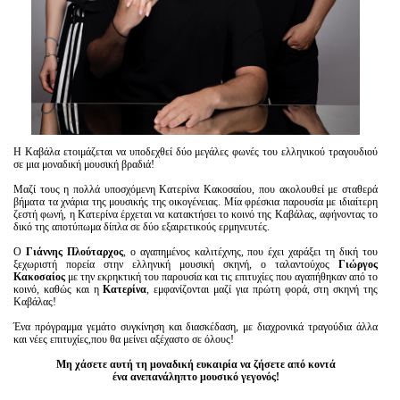
Η Καβάλα ετοιμάζεται να υποδεχθεί δύο μεγάλες φωνές του ελληνικού τραγουδιού
σε μια μοναδική μουσική βραδιά!
Μαζί τους η πολλά υποσχόμενη Κατερίνα Κακοσαίου, που ακολουθεί με σταθερά
βήματα τα χνάρια της μουσικής της οικογένειας. Μία φρέσκια παρουσία με ιδιαίτερη
ζεστή φωνή, η Κατερίνα έρχεται να κατακτήσει το κοινό της Καβάλας, αφήνοντας το
δικό της αποτύπωμα δίπλα σε δύο εξαιρετικούς ερμηνευτές.
Ο
Γιάννης Πλούταρχος
, ο αγαπημένος καλιτέχνης, που έχει χαράξει τη δική του
ξεχωριστή πορεία στην ελληνική μουσική σκηνή, ο ταλαντούχος
Γιώργος
Κακοσαίος
με την εκρηκτική του παρουσία και τις επιτυχίες που αγαπήθηκαν από το
κοινό, καθώς και η
Κατερίνα
, εμφανίζονται μαζί για πρώτη φορά, στη σκηνή της
Καβάλας!
Ένα πρόγραμμα γεμάτο συγκίνηση και διασκέδαση, με διαχρονικά τραγούδια άλλα
και νέες επιτυχίες,που θα μείνει αξέχαστο σε όλους!
Μη χάσετε αυτή τη μοναδική ευκαιρία να ζήσετε από κοντά
ένα ανεπανάληπτο μουσικό γεγονός!