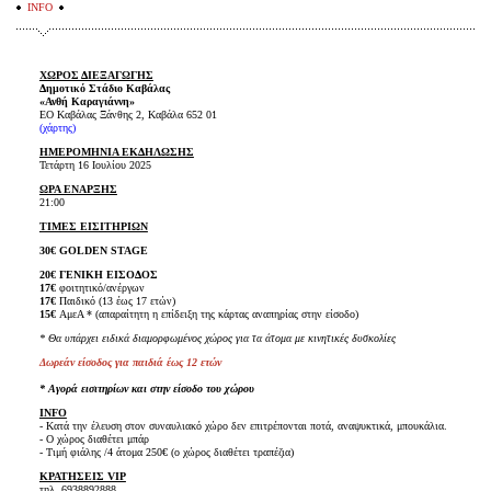
INFO
ΧΩΡΟΣ ΔΙΕΞΑΓΩΓΗΣ
Δημοτικό Στάδιο Καβάλας
«Ανθή Καραγιάννη»
ΕΟ Καβάλας Ξάνθης 2, Καβάλα 652 01
(χάρτης)
ΗΜΕΡΟΜΗΝΙΑ ΕΚΔΗΛΩΣΗΣ
Τετάρτη 16 Ιουλίου 2025
ΩΡΑ ΕΝΑΡΞΗΣ
21:00
ΤΙΜΕΣ ΕΙΣΙΤΗΡΙΩΝ
30€ GOLDEN STAGE
20€ ΓΕΝΙΚΗ ΕΙΣΟΔΟΣ
17€
φοιτητικό/ανέργων
17€
Παιδικό (13 έως 17 ετών)
15€
ΑμεΑ * (απαραίτητη η επίδειξη της κάρτας αναπηρίας στην είσοδο)
* Θα υπάρχει ειδικά διαμορφωμένος χώρος για τα άτομα με κινητικές δυσκολίες
Δωρεάν είσοδος για παιδιά έως 12 ετών
* Αγορά εισιτηρίων και στην είσοδο του χώρου
INFO
- Κατά την έλευση στον συναυλιακό χώρο δεν επιτρέπονται ποτά, αναψυκτικά, μπουκάλια.
- Ο χώρος διαθέτει μπάρ
- Τιμή φιάλης /4 άτομα 250€ (ο χώρος διαθέτει τραπέζια)
ΚΡΑΤΗΣΕΙΣ VIP
τηλ. 6938892888