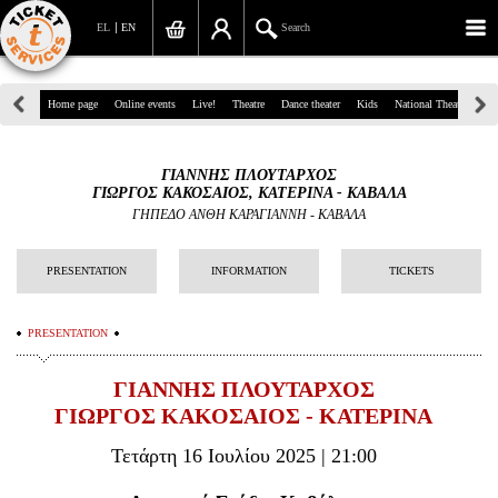
EL
EN
Search
39, Panepistimiou Str, Athens
Home page
Online events
Live!
Theatre
Dance theater
Kids
National Theatre
Gr
(+30)210 7234567
ΓΙΑΝΝΗΣ ΠΛΟΥΤΑΡΧΟΣ
info@ticketservices.gr
ΓΙΩΡΓΟΣ ΚΑΚΟΣΑΙΟΣ, ΚΑΤΕΡΙΝΑ - ΚΑΒΑΛΑ
ΓΗΠΕΔΟ ΑΝΘΗ ΚΑΡΑΓΙΑΝΝΗ - ΚΑΒΑΛΑ
Search
PRESENTATION
INFORMATION
TICKETS
Sign up/Sign in
Check out
PRESENTATION
Search your order
ΓΙΑΝΝΗΣ ΠΛΟΥΤΑΡΧΟΣ
ΓΙΩΡΓΟΣ ΚΑΚΟΣΑΙΟΣ - ΚΑΤΕΡΙΝΑ
Personal Data
Τετάρτη 16 Ιουλίου 2025 | 21:00
Information