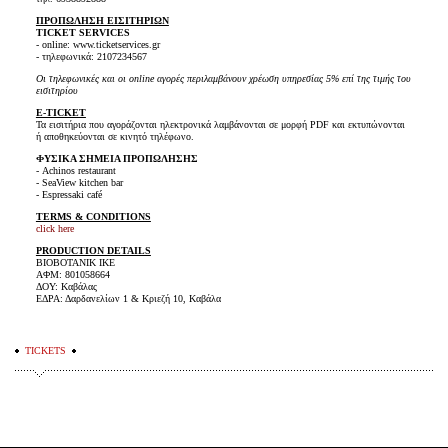
ΠΡΟΠΩΛΗΣΗ ΕΙΣΙΤΗΡΙΩΝ
TICKET SERVICES
- online: www.ticketservices.gr
- τηλεφωνικά: 2107234567
Οι τηλεφωνικές και οι online αγορές περιλαμβάνουν χρέωση υπηρεσίας 5% επί της τιμής του
εισιτηρίου
E-TICKET
Τα εισιτήρια που αγοράζονται ηλεκτρονικά λαμβάνονται σε μορφή PDF και εκτυπώνονται
ή αποθηκεύονται σε κινητό τηλέφωνο.
ΦΥΣΙΚΑ ΣΗΜΕΙΑ ΠΡΟΠΩΛΗΣΗΣ
- Achinos restaurant
- SeaView kitchen bar
- Espressaki café
TERMS & CONDITIONS
click here
PRODUCTION DETAILS
ΒΙΟΒΟΤΑΝΙΚ ΙΚΕ
ΑΦΜ: 801058664
ΔΟΥ: Καβάλας
ΕΔΡΑ: Δαρδανελίων 1 & Κριεζή 10, Καβάλα
TICKETS