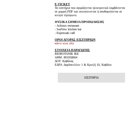
E-TICKET
Τα εισιτήρια που αγοράζονται ηλεκτρονικά λαμβάνονται
σε μορφή PDF και εκτυπώνονται ή αποθηκεύονται σε
κινητό τηλέφωνο.
ΦΥΣΙΚΑ ΣΗΜΕΙΑ ΠΡΟΠΩΛΗΣΗΣ
- Achinos restaurant
- SeaView kitchen bar
- Espressaki café
ΟΡΟΙ ΑΓΟΡΑΣ ΕΙΣΙΤΗΡΙΩΝ
κάντε κλικ εδώ
ΣΤΟΙΧΕΙΑ ΠΑΡΑΓΩΓΗΣ
ΒΙΟΒΟΤΑΝΙΚ ΙΚΕ
ΑΦΜ: 801058664
ΔΟΥ: Καβάλας
ΕΔΡΑ: Δαρδανελίων 1 & Κριεζή 10, Καβάλα
ΕΙΣΙΤΗΡΙΑ