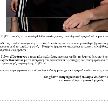
 Καβάλα ετοιμάζεται να υποδεχθεί δύο μεγάλες φωνές του ελληνικού τραγουδιού σε μια μονα
αζί τους η πολλά υποσχόμενη Κατερίνα Κακοσαίου, που ακολουθεί με σταθερά βήματα τα χν
αρουσία με ιδιαίτερη ζεστή φωνή, η Κατερίνα έρχεται να κατακτήσει το κοινό της Καβάλας
ξαιρετικούς ερμηνευτές.
Ο
Γιάννης Πλούταρχος
, ο αγαπημένος καλιτέχνης, που έχει χαράξει τη δική του ξεχωριστή π
ιώργος Κακοσαίος
με την εκρηκτική του παρουσία και τις επιτυχίες που αγαπήθηκαν από τ
ια πρώτη φορά, στη σκηνή της Καβάλας!
να πρόγραμμα γεμάτο συγκίνηση και διασκέδαση, με διαχρονικά τραγούδια άλλα και νέες επιτυ
Μη χάσετε αυτή τη μοναδική ευκαιρία να ζήσετε 
ένα ανεπανάληπτο μουσικό γεγονός!