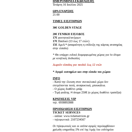
ΗΜΕΡΟΜΗΝΙΑ ΕΚΔΗΛΩΣΗΣ
Τετάρτη 16 Ιουλίου 2025
ΩΡΑ ΕΝΑΡΞΗΣ
21:00
ΤΙΜΕΣ ΕΙΣΙΤΗΡΙΩΝ
30€ GOLDEN STAGE
20€ ΓΕΝΙΚΗ ΕΙΣΟΔΟΣ
17€
φοιτητικό/ανέργων
17€
Παιδικό (13 έως 17 ετών)
15€
ΑμεΑ * (απαραίτητη η επίδειξη της κάρτας αναπηρίας
στην είσοδο)
* Θα υπάρχει ειδικά διαμορφωμένος χώρος για τα άτομα
με κινητικές δυσκολίες
Δωρεάν είσοδος για παιδιά έως 12 ετών
* Αγορά εισιτηρίων και στην είσοδο του χώρου
INFO
- Κατά την έλευση στον συναυλιακό χώρο δεν
επιτρέπονται ποτά, αναψυκτικά, μπουκάλια.
- Ο χώρος διαθέτει μπάρ
- Τιμή φιάλης /4 άτομα 250€ (ο χώρος διαθέτει τραπέζια)
ΚΡΑΤΗΣΕΙΣ VIP
τηλ. 6938892888
ΠΡΟΠΩΛΗΣΗ ΕΙΣΙΤΗΡΙΩΝ
TICKET SERVICES
- online: www.ticketservices.gr
- τηλεφωνικά: 2107234567
Οι τηλεφωνικές και οι online αγορές περιλαμβάνουν
χρέωση υπηρεσίας 5% επί της τιμής του εισιτηρίου