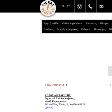
EL
EN
Αρχική σελίδα
Online παραστάσεις
Συναυλίες
Θέατρο
Λυκόφως
Μικρός Κεραμεικός
Εκθέσεις
Προσφορές
Νέ
ΠΛΗΡΟΦΟΡΙΕΣ
ΧΩΡΟΣ ΔΙΕΞΑΓΩΓΗΣ
Δημοτικό Στάδιο Καβάλας
«Ανθή Καραγιάννη»
ΕΟ Καβάλας Ξάνθης 2, Καβάλα 652 01
(χάρτης)