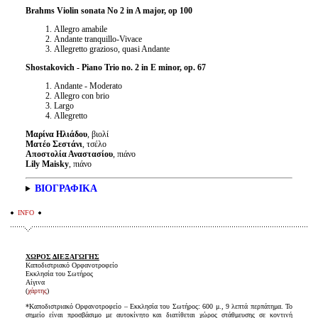
Brahms Violin sonata No 2 in A major, op 100
Allegro amabile
Andante tranquillo-Vivace
Allegretto grazioso, quasi Andante
Shostakovich - Piano Trio no. 2 in E minor, op. 67
Andante - Moderato
Allegro con brio
Largo
Allegretto
Μαρίνα Ηλιάδου
, βιολί
Ματέο Σεστάνι
, τσέλο
Αποστολία Αναστασίου
, πιάνο
Lily Maisky
, πιάνο
ΒΙΟΓΡΑΦΙΚΑ
INFO
ΧΩΡΟΣ ΔΙΕΞΑΓΩΓΗΣ
Καποδιστριακό Ορφανοτροφείο
Εκκλησία του Σωτήρος
Αίγινα
(
χάρτης
)
*Καποδιστριακό Ορφανοτροφείο – Εκκλησία του Σωτήρος: 600 μ., 9 λεπτά περπάτημα. Το
σημείο είναι προσβάσιμο με αυτοκίνητο και διατίθεται χώρος στάθμευσης σε κοντινή