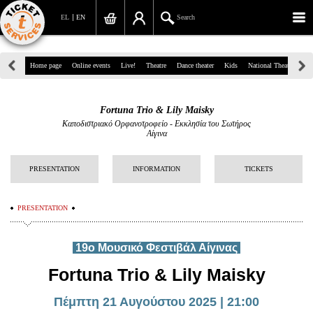
EL
EN
Search
39, Panepistimiou Str, Athens
Home page
Online events
Live!
Theatre
Dance theater
Kids
National Theatre
Gr
(+30)210 7234567
Fortuna Trio & Lily Maisky
info@ticketservices.gr
Καποδιστριακό Ορφανοτροφείο - Εκκλησία του Σωτήρος
Αίγινα
Search
PRESENTATION
INFORMATION
TICKETS
Sign up/Sign in
Check out
PRESENTATION
Search your order
19ο Μουσικό Φεστιβάλ Αίγινας
Personal Data
Fortuna Trio & Lily Maisky
Information
Πέμπτη 21 Αυγούστου 2025 | 21:00