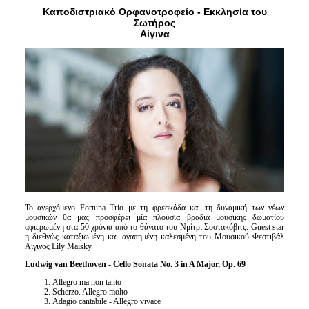
Είσοδος διαχειριστή
Καποδιστριακό Ορφανοτροφείο - Εκκλησία του
Σωτήρος
Αίγινα
Το ανερχόμενο Fortuna Trio με τη φρεσκάδα και τη δυναμική των νέων
μουσικών θα μας προσφέρει μία πλούσια βραδιά μουσικής δωματίου
αφιερωμένη στα 50 χρόνια από το θάνατο του Νμίτρι Σοστακόβιτς. Guest star
η διεθνώς καταξιωμένη και αγαπημένη καλεσμένη του Μουσικού Φεστιβάλ
Αίγινας Lily Maisky.
Ludwig van Beethoven - Cello Sonata No. 3 in A Major, Op. 69
Allegro ma non tanto
Scherzo. Allegro molto
Adagio cantabile - Allegro vivace