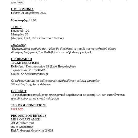
απόσταση.
ΗΜΕΡΟΜΗΝΙΑ
Πέμπτη 21 Αυγούστου 2025
Ώρα έναρξης
21:00
ΤΙΜΕΣ
Κανονικό 12€
Μειωμένο 7€
(Άνεργοι, ΑμεΑ, Νέοι κάτω των 18 ετών)
Σημειώσεις
-Περιορισμένος αριθμός εισιτηρίων θα διατίθεται το ταμείο του συναυλιακού χώρου
-Ο χώρος διεξαγωγής του Φεστιβάλ είναι προσβάσιμος για ΑμεΑ.
ΠΡΟΠΩΛΗΣΗ
TICKET
SERVICES
Εκδοτήριο: Πανεπιστημίου 39 (Στοά Πεσμαζόγλου)
Τηλεφωνικά:
210 7234567
Online: www.ticketservices.gr
Οι τηλεφωνικές και οι online αγορές περιλαμβάνουν χρέωση υπηρεσίας
5% επί της τιμής του εισιτηρίου
E-TICKET
Τα εισιτήρια που αγοράζονται ηλεκτρονικά λαμβάνονται σε μορφή PDF και εκτυπώνονται
ή αποθηκεύονται σε κινητό τηλέφωνο
TERMS & CONDITIONS
click here
PRODUCTION DETAILS
MISSION ART AMKE
ΑΦΜ: 996778748
ΔΟΥ: Καλαμάτας
ΕΔΡΑ: Θούρια Μεσσηνίας 24009