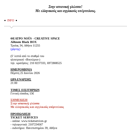
Στην ισπανική γλώσσα!
Με ελληνικούς και αγγλικούς υπέρτιτλους.
INFO
ΘΕΑΤΡΟ NOŪS - CREATIVE SPACE
Αίθουσα Black BOX
Τροίας 34, Αθήνα 11255
(
χάρτης
)
(5' λεπτά από το σταθμό του
ηλεκτρικού «Βικτώρια»)
τηλ. κρατήσεις: 210 8237333, 6972808525
ΗΜΕΡΟΜΗΝΙΑ
Πέμπτη 25 Ιουνίου 2026
ΩΡΑ ΕΝΑΡΞΗΣ
21:00
ΤΙΜΕΣ ΕΙΣΙΤΗΡΙΩΝ
Γενική είσοδος 15€
ΣΗΜΕΙΩΣΗ
Στην ισπανική γλώσσα
Με ελληνικούς και αγγλικούς υπέρτιτλους
ΠΡΟΠΩΛΗΣΗ
TICKET SERVICES
- online: www.ticketservices.gr
- τηλεφωνικά: 2107234567
- εκδοτήριο: Πανεπιστημίου 39, Αθήνα