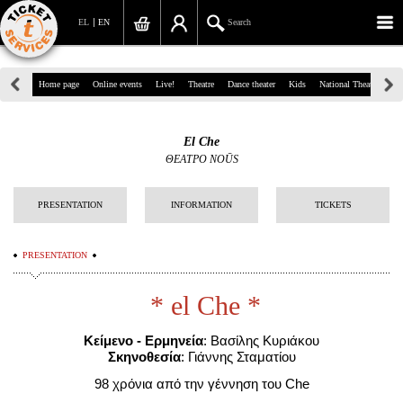
EL
EN
Search
39, Panepistimiou Str, Athens
Home page
Online events
Live!
Theatre
Dance theater
Kids
National Theatre
Gr
(+30)210 7234567
El Che
info@ticketservices.gr
ΘΕΑΤΡΟ NOŪS
Search
PRESENTATION
INFORMATION
TICKETS
Sign up/Sign in
PRESENTATION
Check out
* el Che *
Search your order
Personal Data
Κείμενο - Ερμηνεία
: Βασίλης Κυριάκου
Σκηνοθεσία
: Γιάννης Σταματίου
Information
98 χρόνια από την γέννηση του Che