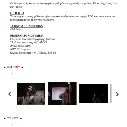
Οι τηλεφωνικές και οι online αγορές περιλαμβάνουν χρέωση υπηρεσίας 5% επί της τιμής του
εισιτηρίου
E-TICKET
Τα εισιτήρια που αγοράζονται ηλεκτρονικά λαμβάνονται σε μορφή PDF και εκτυπώνονται
ή αποθηκεύονται σε κινητό τηλέφωνο
TERMS & CONDITIONS
click here
PRODUCTION DETAILS
Ελληνική εταιρεία παραγωγής θεάτρου
"Από τα έγκατα της γής" AMKE
ΑΦΜ: 996919107
ΔΟΥ: Ε' Πειραιά
ΕΔΡΑ: Τριπόλεως 4-6, Πέραμα, 188 63
GALLERY
TICKETS