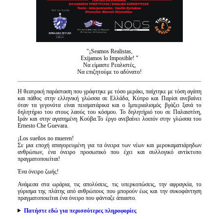
"¡Seamos Realistas,
Exijamos lo Imposible! "
Nα είμαστε Ρεαλιστές,
Να επιζητούμε το αδύνατο!
Η θεατρική παράσταση που γράφτηκε με τόσο μεράκι, παίχτηκε με τόση αγάπη
και πάθος στην ελληνική γλώσσα σε Ελλάδα, Κύπρο και Παρίσι ανεβαίνει
όταν τα γεγονότα είναι πεισματάρικα και ο Ιμπεριαλισμός βγάζει ξανά το
δηλητήριο του στους λαούς του κόσμου. Το δηλητήριό του σε Παλαιστίνη,
Ιράν και στην αγαπημένη Κούβα.Το έργο ανεβαίνει λοιπόν στην γλώσσα του
Ernesto Che Guevara.
¡Los sueños no mueren!
Σε μια εποχή απαγορευμένη για τα όνειρα των νέων και μεροκαματιάρηδων
ανθρώπων, ένα όνειρο προσωπικό που έχει και συλλογικό αντίκτυπο
πραγματοποιείται!
Ένα όνειρο ζωής!
Ανάμεσα στα ωράρια, τις απολύσεις, τις υπερκοπώσεις, την αφραγκία, το
γύρισμα της πλάτης από ανθρώπους που μπορούν έως και την συκοφάντηση
πραγματοποιείται ένα όνειρο που φάνταζε άπιαστο.
Πατήστε εδώ για περισσότερες πληροφορίες