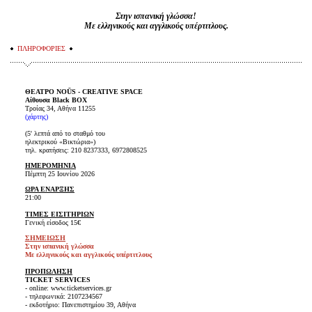
Στην ισπανική γλώσσα!
Με ελληνικούς και αγγλικούς υπέρτιτλους.
ΠΛΗΡΟΦΟΡΙΕΣ
ΘΕΑΤΡΟ NOŪS - CREATIVE SPACE
Αίθουσα Black BOX
Τροίας 34, Αθήνα 11255
(
χάρτης
)
(5' λεπτά από το σταθμό του
ηλεκτρικού «Βικτώρια»)
τηλ. κρατήσεις: 210 8237333, 6972808525
ΗΜΕΡΟΜΗΝΙΑ
Πέμπτη 25 Ιουνίου 2026
ΩΡΑ ΕΝΑΡΞΗΣ
21:00
ΤΙΜΕΣ ΕΙΣΙΤΗΡΙΩΝ
Γενική είσοδος 15€
ΣΗΜΕΙΩΣΗ
Στην ισπανική γλώσσα
Με ελληνικούς και αγγλικούς υπέρτιτλους
ΠΡΟΠΩΛΗΣΗ
TICKET SERVICES
- online: www.ticketservices.gr
- τηλεφωνικά: 2107234567
- εκδοτήριο: Πανεπιστημίου 39, Αθήνα