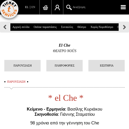
EL
EN
Αναζήτηση
Πανεπιστημίου 39, Αθήνα
Αρχική σελίδα
Online παραστάσεις
Συναυλίες
Θέατρο
Χορός/Χοροθέατρο
Παιδικά
210 7234567
El Che
info@ticketservices.gr
ΘΕΑΤΡΟ NOŪS
Αναζήτηση
ΠΑΡΟΥΣΙΑΣΗ
ΠΛΗΡΟΦΟΡΙΕΣ
ΕΙΣΙΤΗΡΙΑ
Σύνδεση/Εγγραφή
ΠΑΡΟΥΣΙΑΣΗ
Παραγγελία
* el Che *
Αναζήτηση παραγγελίας
Προσωπικά Δεδομένα
Κείμενο - Ερμηνεία
: Βασίλης Κυριάκου
Σκηνοθεσία
: Γιάννης Σταματίου
Πληροφορίες
98 χρόνια από την γέννηση του Che