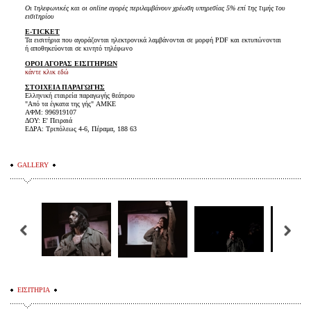
Οι τηλεφωνικές και οι online αγορές περιλαμβάνουν χρέωση υπηρεσίας 5% επί της τιμής του
εισιτηρίου
E-TICKET
Τα εισιτήρια που αγοράζονται ηλεκτρονικά λαμβάνονται σε μορφή PDF και εκτυπώνονται
ή αποθηκεύονται σε κινητό τηλέφωνο
ΟΡΟΙ ΑΓΟΡΑΣ ΕΙΣΙΤΗΡΙΩΝ
κάντε κλικ εδώ
ΣΤΟΙΧΕΙΑ ΠΑΡΑΓΩΓΗΣ
Ελληνική εταιρεία παραγωγής θεάτρου
"Από τα έγκατα της γής" AMKE
ΑΦΜ: 996919107
ΔΟΥ: Ε' Πειραιά
ΕΔΡΑ: Τριπόλεως 4-6, Πέραμα, 188 63
GALLERY
ΕΙΣΙΤΗΡΙΑ