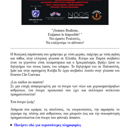
"¡Seamos Realistas,
Exijamos lo Imposible! "
Nα είμαστε Ρεαλιστές,
Να επιζητούμε το αδύνατο!
Η θεατρική παράσταση που γράφτηκε με τόσο μεράκι, παίχτηκε με τόση αγάπη
και πάθος στην ελληνική γλώσσα σε Ελλάδα, Κύπρο και Παρίσι ανεβαίνει
όταν τα γεγονότα είναι πεισματάρικα και ο Ιμπεριαλισμός βγάζει ξανά το
δηλητήριο του στους λαούς του κόσμου. Το δηλητήριό του σε Παλαιστίνη,
Ιράν και στην αγαπημένη Κούβα.Το έργο ανεβαίνει λοιπόν στην γλώσσα του
Ernesto Che Guevara.
¡Los sueños no mueren!
Σε μια εποχή απαγορευμένη για τα όνειρα των νέων και μεροκαματιάρηδων
ανθρώπων, ένα όνειρο προσωπικό που έχει και συλλογικό αντίκτυπο
πραγματοποιείται!
Ένα όνειρο ζωής!
Ανάμεσα στα ωράρια, τις απολύσεις, τις υπερκοπώσεις, την αφραγκία, το
γύρισμα της πλάτης από ανθρώπους που μπορούν έως και την συκοφάντηση
πραγματοποιείται ένα όνειρο που φάνταζε άπιαστο.
Πατήστε εδώ για περισσότερες πληροφορίες