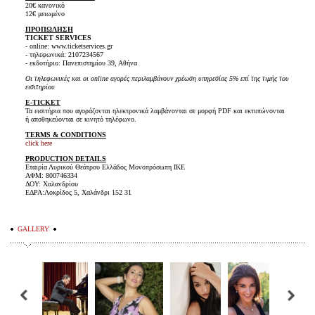
20€ κανονικό
12€ μειωμένο
ΠΡΟΠΩΛΗΣΗ
TICKET SERVICES
- online: www.ticketservices.gr
- τηλεφωνικά: 2107234567
- εκδοτήριο: Πανεπιστημίου 39, Αθήνα
Οι τηλεφωνικές και οι online αγορές περιλαμβάνουν χρέωση υπηρεσίας 5% επί της τιμής του
εισιτηρίου
E-TICKET
Τα εισιτήρια που αγοράζονται ηλεκτρονικά λαμβάνονται σε μορφή PDF και εκτυπώνονται
ή αποθηκεύονται σε κινητό τηλέφωνο.
TERMS & CONDITIONS
click here
PRODUCTION DETAILS
Εταιρία Λυρικού Θεάτρου Ελλάδος Μονοπρόσωπη ΙΚΕ
ΑΦΜ: 800746334
ΔΟΥ: Χαλανδρίου
ΕΔΡΑ:Λοκρίδος 5, Χαλάνδρι 152 31
GALLERY