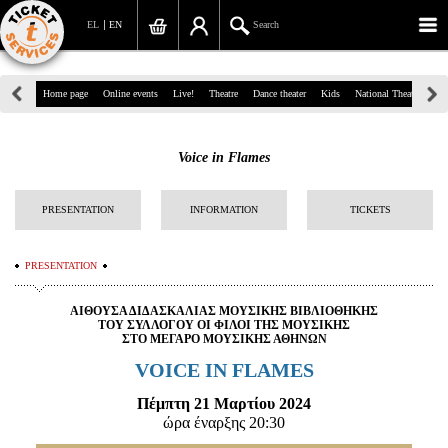
EL
EN
Search
39, Panepistimiou Str, Athens
Home page
Online events
Live!
Theatre
Dance theater
Kids
National Theatre
Gr
(+30)210 7234567
Voice in Flames
info@ticketservices.gr
Search
PRESENTATION
INFORMATION
TICKETS
Sign up/Sign in
PRESENTATION
Check out
ΑΙΘΟΥΣΑ ΔΙΔΑΣΚΑΛΙΑΣ ΜΟΥΣΙΚΗΣ ΒΙΒΛΙΟΘΗΚΗΣ
ΤΟΥ ΣΥΛΛΟΓΟΥ ΟΙ ΦΙΛΟΙ ΤΗΣ ΜΟΥΣΙΚΗΣ
Search your order
ΣΤΟ ΜΕΓΑΡΟ ΜΟΥΣΙΚΗΣ ΑΘΗΝΩΝ
VOICE
IN FLAMES
Personal Data
Πέμπτη 21 Μαρτίου 2024
Information
ώρα έναρξης 20:30