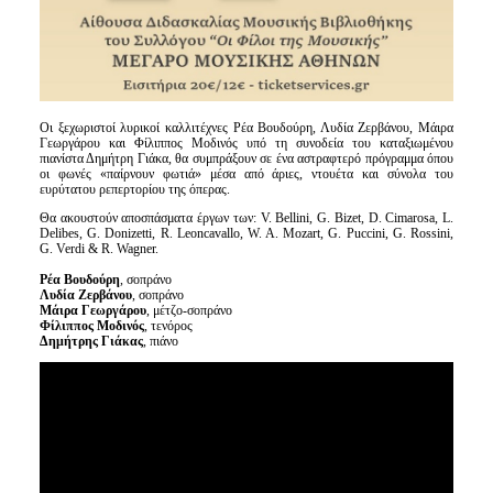
Οι ξεχωριστοί λυρικοί καλλιτέχνες Ρέα Βουδούρη, Λυδία Ζερβάνου, Μάιρα
Γεωργάρου και Φίλιππος Μοδινός υπό τη συνοδεία του καταξιωμένου
πιανίστα Δημήτρη Γιάκα, θα συμπράξουν σε ένα αστραφτερό πρόγραμμα όπου
οι φωνές «παίρνουν φωτιά» μέσα από άριες, ντουέτα και σύνολα του
ευρύτατου ρεπερτορίου της όπερας.
Θα ακουστούν αποσπάσματα έργων των: V. Bellini, G. Bizet, D. Cimarosa, L.
Delibes, G. Donizetti, R. Leoncavallo, W. A. Mozart, G. Puccini, G. Rossini,
G. Verdi & R. Wagner.
Ρέα Βουδούρη
, σοπράνο
Λυδία Ζερβάνου
, σοπράνο
Μάιρα Γεωργάρου
, μέτζο-σοπράνο
Φίλιππος Μοδινός
, τενόρος
Δημήτρης Γιάκας
, πιάνο