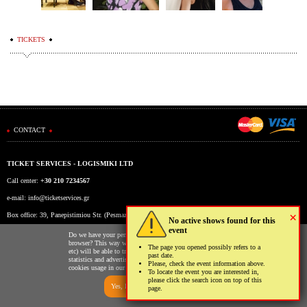
TICKETS
CONTACT
TICKET SERVICES - LOGISMIKI LTD
Call center:
+30 210 7234567
e-mail:
info@ticketservices.gr
×
Box office: 39, Panepistimiou Str. (Pesmazoglou Arc), Athens, Greece
No active shows found for this
event
Working hours: Mon-Fri: 9am-5pm
Do we have your permission to store cookies to your
browser? This way we and third parties (Google, Facebook
The page you opened possibly refers to a
etc) will be able to track your usage of our website for
past date.
statistics and advertising reasons. You may read more on the
Please, check the event information above.
cookies usage in our website clicking
here
.
To locate the event you are interested in,
please click the search icon on top of this
Yes, I allow
No, I don't
page.
Ticketing System by TicketServices.gr