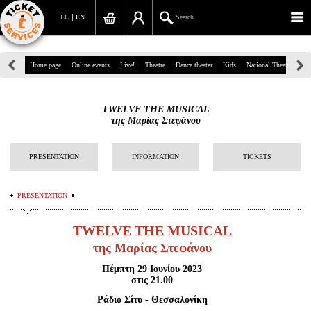
EL
EN
Search
39, Panepistimiou Str, Athens
Home page
Online events
Live!
Theatre
Dance theater
Kids
National Theatre
Gr
(+30)210 7234567
TWELVE THE MUSICAL
info@ticketservices.gr
της Μαρίας Στεφάνου
Search
PRESENTATION
INFORMATION
TICKETS
Sign up/Sign in
PRESENTATION
Check out
TWELVE THE MUSICAL
Search your order
της Μαρίας Στεφάνου
Personal Data
Πέμπτη 29 Ιουνίου 2023
στις 21.00
Information
Ράδιο Σίτυ - Θεσσαλονίκη