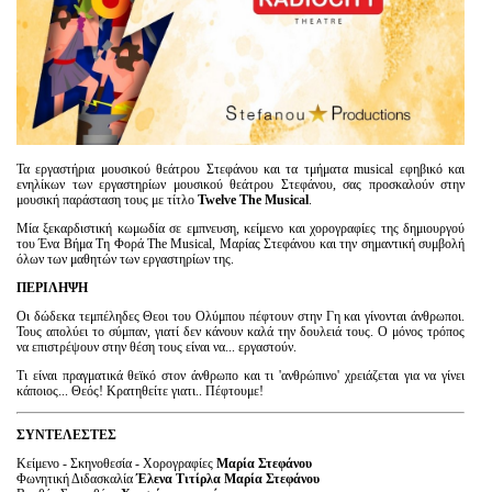
Τα εργαστήρια μουσικού θεάτρου Στεφάνου και τα τμήματα musical εφηβικό και
ενηλίκων των εργαστηρίων μουσικού θεάτρου Στεφάνου, σας προσκαλούν στην
μουσική παράσταση τους με τίτλο
Twelve The Musical
.
Μία ξεκαρδιστική κωμωδία σε εμπνευση, κείμενο και χορογραφίες της δημιουργού
του Ένα Βήμα Τη Φορά The Musical, Μαρίας Στεφάνου και την σημαντική συμβολή
όλων των μαθητών των εργαστηρίων της.
ΠΕΡΙΛΗΨΗ
Οι δώδεκα τεμπέληδες Θεοι του Ολύμπου πέφτουν στην Γη και γίνονται άνθρωποι.
Τους απολύει το σύμπαν, γιατί δεν κάνουν καλά την δουλειά τους. Ο μόνος τρόπος
να επιστρέψουν στην θέση τους είναι να... εργαστούν.
Τι είναι πραγματικά θεϊκό στον άνθρωπο και τι 'ανθρώπινο' χρειάζεται για να γίνει
κάποιος... Θεός! Κρατηθείτε γιατι.. Πέφτουμε!
ΣΥΝΤΕΛΕΣΤΕΣ
Κείμενο - Σκηνοθεσία - Χορογραφίες
Μαρία Στεφάνου
Φωνητική Διδασκαλία
Έλενα Τιτίρλα Μαρία Στεφάνου