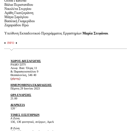
Ολίνα Γκατένιο
Βάλια Περιστανίδου
Νικολέτα Στεργίου
Αγάθη Γκατζογιάννη
Μάγια Σαρόγλου
Βασιλική Γκαμερίδου
Ζαχαριάδου Ηρώ
Υπεύθυνη Εκπαιδευτικού Προγράμματος Εργαστηρίων
Μαρία Στεφάνου
.
INFO
ΧΩΡΟΣ ΔΙΕΞΑΓΩΓΗΣ
ΡΑΔΙΟ ΣΙΤΥ
Λεωφ. Βασ. Όλγας 11
& Παρασκευοπούλου 9
Θεσσαλονίκη, 546 40
(
χάρτης
)
ΗΜΕΡΟΜΗΝΙΑ ΕΚΔΗΛΩΣΗΣ
Πέμπτη 29 Ιουνίου 2023
ΩΡΑ ΕΝΑΡΞΗΣ
21.00
ΔΙΑΡΚΕΙΑ
120 '
ΤΙΜΕΣ ΕΙΣΙΤΗΡΙΩΝ
Α Ζώνη
15€, 13€ φοιτητικό, ανέργων, ΑμεΑ
Β Ζώνη