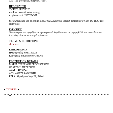
12€, 10€ φοιτητικό, ανέργων, ΑμεΑ
ΠΡΟΠΩΛΗΣΗ
TICKET SERVICES
- online: www.ticketservices.gr
- τηλεφωνικά: 2107234567
Οι τηλεφωνικές και οι online αγορές περιλαμβάνουν χρέωση υπηρεσίας 5% επί της τιμής του
εισιτηρίου
E-TICKET
Τα εισιτήρια που αγοράζονται ηλεκτρονικά λαμβάνονται σε μορφή PDF και εκτυπώνονται
ή αποθηκεύονται σε κινητό τηλέφωνο.
TERMS & CONDITIONS
click here
ΕΠΙΚΟΙΝΩΝΙΑ
Πληροφορίες: 6937730023
Κρατήσεις: κα Άννα 6944383760
PRODUCTION DETAILS
MARIA STEFANOU PRODUCTIONS
ΘΕΑΤΡΙΚΗ ΠΑΡΑΓΩΓΗ
ΑΦΜ: 141231541
ΔΟΥ: Δ ΘΕΣΣΑΛΟΝΙΚΗΣ
ΕΔΡΑ: Αλμπέρτου Ναρ 22, 54641
TICKETS