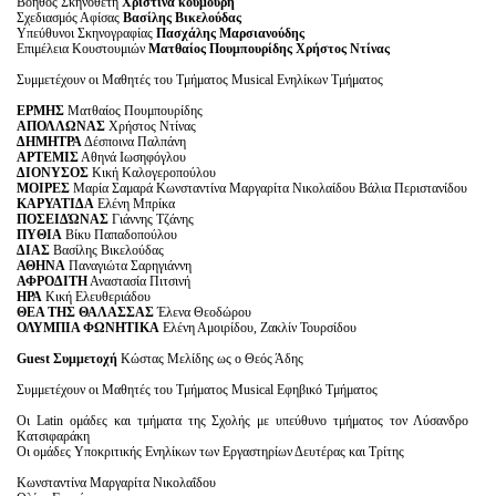
Βοηθός Σκηνοθέτη
Χριστίνα κουμούρη
Σχεδιασμός Αφίσας
Βασίλης Βικελούδας
Υπεύθυνοι Σκηνογραφίας
Πασχάλης Μαρσιανούδης
Επιμέλεια Κουστουμιών
Ματθαίος Πουμπουρίδης Χρήστος Ντίνας
Συμμετέχουν οι Μαθητές του Τμήματος Μusical Ενηλίκων Τμήματος
ΕΡΜΗΣ
Ματθαίος Πουμπουρίδης
ΑΠΟΛΛΩΝΑΣ
Χρήστος Ντίνας
ΔΗΜΗΤΡΑ
Δέσποινα Παλπάνη
ΑΡΤΕΜΙΣ
Αθηνά Ιωσηφόγλου
ΔΙΟΝΥΣΟΣ
Κική Καλογεροπούλου
ΜΟΙΡΕΣ
Μαρία Σαμαρά Κωνσταντίνα Μαργαρίτα Νικολαίδου Βάλια Περιστανίδου
ΚΑΡΥΑΤΙΔΑ
Ελένη Μπρίκα
ΠΟΣΕΙΔΏΝΑΣ
Γιάννης Τζάνης
ΠΥΘΙΑ
Βίκυ Παπαδοπούλου
ΔΙΑΣ
Βασίλης Βικελούδας
ΑΘΗΝΑ
Παναγιώτα Σαρηγιάννη
ΑΦΡΟΔΙΤΗ
Αναστασία Πιτσινή
ΗΡΑ
Κική Ελευθεριάδου
ΘΕΑ ΤΗΣ ΘΑΛΑΣΣΑΣ
Έλενα Θεοδώρου
ΟΛΥΜΠΙΑ ΦΩΝΗΤΙΚΑ
Ελένη Αμοιρίδου, Ζακλίν Τουρσίδου
Guest Συμμετοχή
Κώστας Μελίδης ως ο Θεός Άδης
Συμμετέχουν οι Μαθητές του Τμήματος Μusical Εφηβικό Τμήματος
Oι Latin ομάδες και τμήματα της Σχολής με υπεύθυνο τμήματος τον Λύσανδρο
Κατσιφαράκη
Οι ομάδες Υποκριτικής Ενηλίκων των Εργαστηρίων Δευτέρας και Τρίτης
Κωνσταντίνα Μαργαρίτα Νικολαΐδου