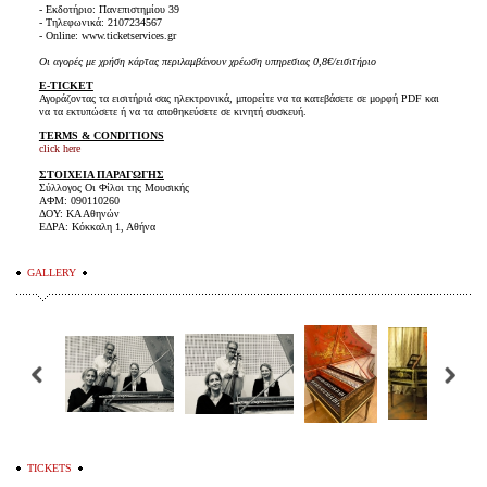
- Εκδοτήριο: Πανεπιστημίου 39
- Τηλεφωνικά: 2107234567
- Online: www.ticketservices.gr
Οι αγορές με χρήση κάρτας περιλαμβάνουν χρέωση υπηρεσιας 0,8€/εισιτήριο
E-TICKET
Αγοράζοντας τα εισιτήριά σας ηλεκτρονικά, μπορείτε να τα κατεβάσετε σε μορφή PDF και
να τα εκτυπώσετε ή να τα αποθηκεύσετε σε κινητή συσκευή.
TERMS & CONDITIONS
click here
ΣΤΟΙΧΕΙΑ ΠΑΡΑΓΩΓΗΣ
Σύλλογος Οι Φίλοι της Μουσικής
ΑΦΜ: 090110260
ΔΟΥ: ΚΑ Αθηνών
ΕΔΡΑ: Κόκκαλη 1, Αθήνα
GALLERY
TICKETS