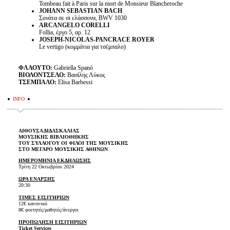
Tombeau fait à Paris sur la mort de Monsieur Blancheroche
JOHANN SEBASTIAN BACH
Σονάτα σε σι ελάσσονα, BWV 1030
ARCANGELO CORELLI
Follia, έργο 5, αρ. 12
JOSEPH-NICOLAS-PANCRACE ROYER
Le vertigo (κομμάτια για τσέμπαλο)
ΦΛΑΟΥΤΟ:
Gabriella Spanò
ΒΙΟΛΟΝΤΣΕΛΟ:
Βασίλης Λύκος
ΤΣΕΜΠΑΛΟ:
Elisa Barbessi
INFO
ΑΙΘΟΥΣΑ ΔΙΔΑΣΚΑΛΙΑΣ
ΜΟΥΣΙΚΗΣ ΒΙΒΛΙΟΘΗΚΗΣ
ΤΟΥ ΣΥΛΛΟΓΟΥ ΟΙ ΦΙΛΟΙ ΤΗΣ ΜΟΥΣΙΚΗΣ
ΣΤΟ ΜΕΓΑΡΟ ΜΟΥΣΙΚΗΣ ΑΘΗΝΩΝ
ΗΜΕΡΟΜΗΝΙΑ ΕΚΔΗΛΩΣΗΣ
Τρίτη 22 Οκτωβρίου 2024
ΩΡΑ ΕΝΑΡΞΗΣ
20:30
ΤΙΜΕΣ ΕΙΣΙΤΗΡΙΩΝ
12€ κανονικό
8€ φοιτητές/μαθητές/άνεργοι
ΠΡΟΠΩΛΗΣΗ ΕΙΣΙΤΗΡΙΩΝ
Ticket Services