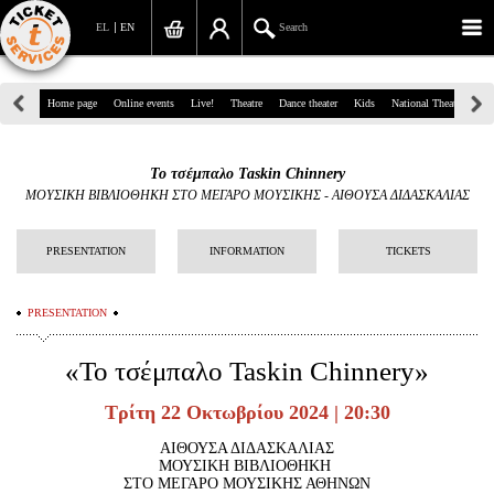
EL
EN
Search
39, Panepistimiou Str, Athens
Home page
Online events
Live!
Theatre
Dance theater
Kids
National Theatre
Gr
(+30)210 7234567
Το τσέμπαλο Taskin Chinnery
info@ticketservices.gr
ΜΟΥΣΙΚΗ ΒΙΒΛΙΟΘΗΚΗ ΣΤΟ ΜΕΓΑΡΟ ΜΟΥΣΙΚΗΣ
-
ΑΙΘΟΥΣΑ ΔΙΔΑΣΚΑΛΙΑΣ
Search
PRESENTATION
INFORMATION
TICKETS
Sign up/Sign in
PRESENTATION
Check out
«Το τσέμπαλο Taskin Chinnery»
Search your order
Τρίτη 22 Οκτωβρίου 2024 | 20:30
Personal Data
ΑΙΘΟΥΣΑ ΔΙΔΑΣΚΑΛΙΑΣ
Information
ΜΟΥΣΙΚΗ ΒΙΒΛΙΟΘΗΚΗ
ΣΤΟ ΜΕΓΑΡΟ ΜΟΥΣΙΚΗΣ ΑΘΗΝΩΝ