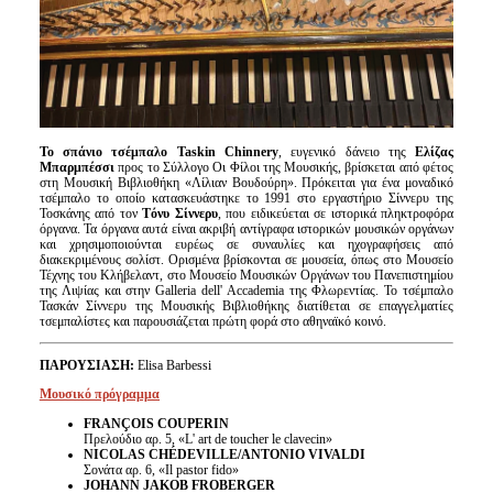
Το σπάνιο τσέμπαλο Taskin Chinnery
, ευγενικό δάνειο της
Ελίζας
Μπαρμπέσσι
προς το Σύλλογο Οι Φίλοι της Μουσικής, βρίσκεται από φέτος
στη Μουσική Βιβλιοθήκη «Λίλιαν Βουδούρη». Πρόκειται για ένα μοναδικό
τσέμπαλο το οποίο κατασκευάστηκε το 1991 στο εργαστήριο Σίννερυ της
Τοσκάνης από τον
Tόνυ Σίννερυ
, που ειδικεύεται σε ιστορικά πληκτροφόρα
όργανα. Τα όργανα αυτά είναι ακριβή αντίγραφα ιστορικών μουσικών οργάνων
και χρησιμοποιούνται ευρέως σε συναυλίες και ηχογραφήσεις από
διακεκριμένους σολίστ. Ορισμένα βρίσκονται σε μουσεία, όπως στο Μουσείο
Τέχνης του Κλήβελαντ, στο Μουσείο Μουσικών Οργάνων του Πανεπιστημίου
της Λιψίας και στην Galleria dell' Accademia της Φλωρεντίας. Το τσέμπαλο
Τασκάν Σίννερυ της Μουσικής Βιβλιοθήκης διατίθεται σε επαγγελματίες
τσεμπαλίστες και παρουσιάζεται πρώτη φορά στο αθηναϊκό κοινό.
ΠΑΡΟΥΣΙΑΣΗ:
Elisa Barbessi
Μουσικό πρόγραμμα
FRANÇOIS COUPERIN
Πρελούδιο αρ. 5, «L' art de toucher le clavecin»
NICOLAS CHÉDEVILLE/ANTONIO VIVALDI
Σονάτα αρ. 6, «Il pastor fido»
JOHANN JAKOB FROBERGER