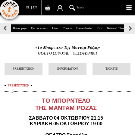
EL
EN
Search
39, Panepistimiou Str, Athens
Home page
Online events
Live!
Theatre
Dance theater
Kids
National Theatre
Gr
(+30)210 7234567
«Το Μπορντέλο Της Μαντάμ Ρόζας»
info@ticketservices.gr
ΘΕΑΤΡΟ ΣΟΦΟΥΛΗ - ΘΕΣΣΑΛΟΝΙΚΗ
Search
PRESENTATION
INFORMATION
TICKETS
Sign up/Sign in
PRESENTATION
Check out
ΤΟ ΜΠΟΡΝΤΕΛΟ
Search your order
ΤΗΣ ΜΑΝΤΑΜ ΡΟΖΑΣ
Personal Data
ΣΑΒΒΑΤΟ 04 ΟΚΤΩΒΡΙΟΥ 21.15
ΚΥΡΙΑΚΗ 05 ΟΚΤΩΒΡΙΟΥ 19.00
Information