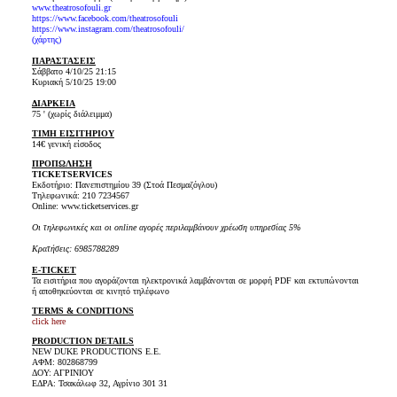
www.theatrosofouli.gr
https://www.facebook.com/theatrosofouli
https://www.instagram.com/theatrosofouli/
(
χάρτης
)
ΠΑΡΑΣΤΑΣΕΙΣ
Σάββατο 4/10/25 21:15
Κυριακή 5/10/25 19:00
ΔΙΑΡΚΕΙΑ
75 ' (χωρίς διάλειμμα)
ΤΙΜΗ ΕΙΣΙΤΗΡΙΟΥ
14€ γενική είσοδος
ΠΡΟΠΩΛΗΣΗ
TICKET
SERVICES
Εκδοτήριο: Πανεπιστημίου 39 (Στοά Πεσμαζόγλου)
Τηλεφωνικά:
210 7234567
Online: www.ticketservices.gr
Οι τηλεφωνικές και οι online αγορές περιλαμβάνουν χρέωση υπηρεσίας 5%
Κρατήσεις: 6985788289
E-TICKET
Τα εισιτήρια που αγοράζονται ηλεκτρονικά λαμβάνονται σε μορφή PDF και εκτυπώνονται
ή αποθηκεύονται σε κινητό τηλέφωνο
TERMS & CONDITIONS
click here
PRODUCTION DETAILS
NEW DUKE PRODUCTIONS Ε.Ε.
ΑΦΜ: 802868799
ΔΟΥ: ΑΓΡΙΝΙΟΥ
ΕΔΡΑ: Τσακάλωφ 32, Αγρίνιο 301 31