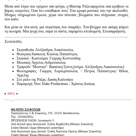
Μέσα από λόγια που τρέμουν σαν φλόγα, η Μαντάμ Ρόζα αφηγείται όσα κρύβουν οι
βαριές κουρτίνες. Όσα δεν ειπώθηκαν ποτέ. Ένα κρυφό μυστικό που την ακολουθεί.
Μνήμες πληρωμένου έρωτα, χέρια που πόνεσαν, βλέμματα που πλήγωσαν, στιγμές
που καίνε.
Και μέσα σε όλα αυτά, μια συγκίνηση που σπαράζει. Ένα βλέμμα που ακόμη ψάχνει
τη σωτηρία. Μια ψυχή που, παρά τα πάντα, παραμένει κλειδωμένη. Επτασφράγιστη.
Συντελεστές
Σκηνοθεσία: Αλέξανδρος Λιακόπουλος
Θεατρική διασκευή: Κώστας Παπαπέτρος
Σκηνικά - Κοστούμια: Γιώργης Κοντοπόδης
Μουσική: Άγγελος Ανδρεόπουλος
Τραγούδι "Μυστικό": Βασιλική Σούτη (στίχοι: Αλέξανδρος Λιακόπουλος)
Φωτογραφίες: Γιώργος Λυμπερόπουλος / Πέτρος Παπαπέτρος/ Θάνος
Αγγελης
Στο ρόλο της Ρόζας: Δανάη Καλοπήτα
Παραγωγή: New Duke Productions - Χρίστος Δούκας
INFO
ΘΕΑΤΡΟ ΣΟΦΟΥΛΗ
Τραπεζούντος 5 & Σοφούλη, Τ.Κ. 55131 Θεσσαλονίκη
Τηλ. 2310423925,
ΠΡΟΣΒΑΣΗ ΟΑΣΘ: Λεωφορείο 5
Από Δυτικά προς Ανατολικά: Στάση Βερβελίδη (Θέατρο Σοφούλη)
Στάση Παλαιό τέρμα (Θεατρικό εργαστήρι)
Από Ανατολικά προς Δυτικά: Στάση Ναυτικός Όμιλος (Θέατρο Σοφούλη)
Στάση Παλαιό Τέρμα (Θεατρικό εργαστήρι)