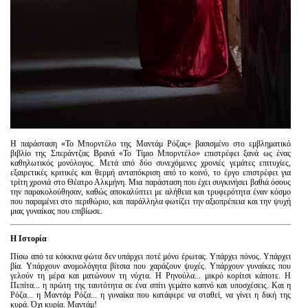
Η παράσταση «Το Μπορντέλο της Μαντάμ Ρόζας» βασισμένο στο εμβληματικό
βιβλίο της Σπεράντζας Βρανά «Το Τίμιο Μπορντέλο» επιστρέφει ξανά ως ένας
καθηλωτικός μονόλογος. Μετά από δύο συνεχόμενες χρονιές γεμάτες επιτυχίες,
εξαιρετικές κριτικές και θερμή ανταπόκριση από το κοινό, το έργο επιστρέφει για
τρίτη χρονιά στο Θέατρο Αλκμήνη. Μια παράσταση που έχει συγκινήσει βαθιά όσους
την παρακολούθησαν, καθώς αποκαλύπτει με αλήθεια και τρυφερότητα έναν κόσμο
που παραμένει στο περιθώριο, και παράλληλα φωτίζει την αξιοπρέπεια και την ψυχή
μιας γυναίκας που επιβίωσε.
Η Ιστορία
Πίσω από τα κόκκινα φώτα δεν υπάρχει ποτέ μόνο έρωτας. Υπάρχει πόνος. Υπάρχει
βία. Υπάρχουν ανομολόγητα βίτσια που χαράζουν ψυχές. Υπάρχουν γυναίκες που
γελούν τη μέρα και ματώνουν τη νύχτα. Η Ρηνούλα... μικρό κορίτσι κάποτε. Η
Πεπίτα... η πρώτη της ταυτότητα σε ένα σπίτι γεμάτο καπνό και υποσχέσεις. Και η
Ρόζα... η Μαντάμ Ρόζα... η γυναίκα που κατάφερε να σταθεί, να γίνει η δική της
κυρά. Όχι κυρία. Μαντάμ!