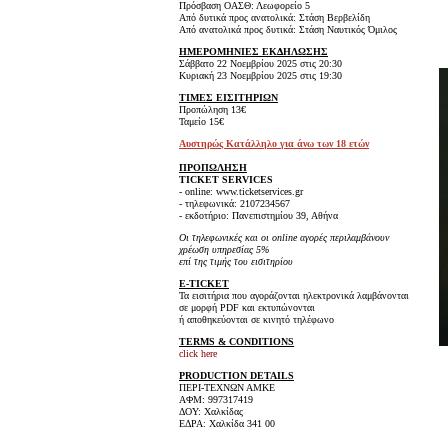
Πρόσβαση ΟΑΣΘ: Λεωφορείο 5
Από δυτικά προς ανατολικά: Στάση Βερβελίδη
Από ανατολικά προς δυτικά: Στάση Ναυτικός Όμιλος
ΗΜΕΡΟΜΗΝΙΕΣ ΕΚΔΗΛΩΣΗΣ
Σάββατο 22 Νοεμβρίου 2025 στις 20:30
Κυριακή 23 Νοεμβρίου 2025 στις 19:30
ΤΙΜΕΣ ΕΙΣΙΤΗΡΙΩΝ
Προπώληση 13€
Ταμείο 15€
Αυστηρώς Κατάλληλο για άνω των 18 ετών
ΠΡΟΠΩΛΗΣΗ
TICKET SERVICES
- online: www.ticketservices.gr
- τηλεφωνικά: 2107234567
- εκδοτήριο: Πανεπιστημίου 39, Αθήνα
Οι τηλεφωνικές και οι online αγορές περιλαμβάνουν
χρέωση υπηρεσίας 5%
επί της τιμής του εισιτηρίου
E-TICKET
Τα εισιτήρια που αγοράζονται ηλεκτρονικά λαμβάνονται
σε μορφή PDF και εκτυπώνονται
ή αποθηκεύονται σε κινητό τηλέφωνο
TERMS & CONDITIONS
click here
PRODUCTION DETAILS
ΠΕΡΙ-ΤΕΧΝΩΝ ΑΜΚΕ
ΑΦΜ: 997317419
ΔΟΥ: Χαλκίδας
ΕΔΡΑ: Χαλκίδα 341 00