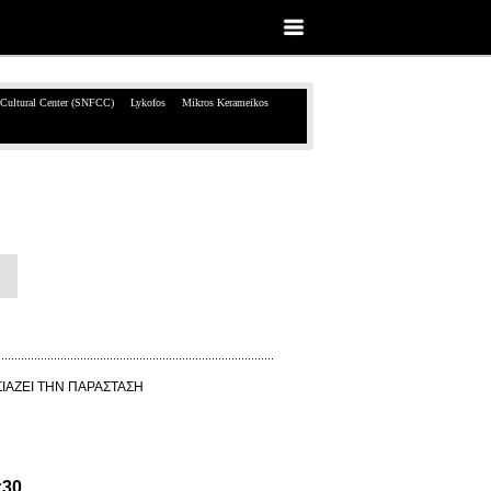
 Cultural Center (SNFCC)
Lykofos
Mikros Kerameikos
ΙΑΖΕΙ ΤΗΝ ΠΑΡΑΣΤΑΣΗ
»
:30