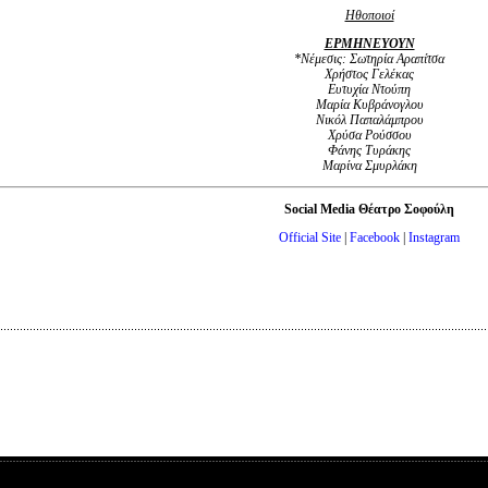
Ηθοποιοί
ΕΡΜΗΝΕΥΟΥΝ
*Nέμεσις: Σωτηρία Αραπίτσα
Χρήστος Γελέκας
Ευτυχία Ντούπη
Μαρία Κυβράνογλου
Νικόλ Παπαλάμπρου
Χρύσα Ρούσσου
Φάνης Τυράκης
Μαρίνα Σμυρλάκη
Social Media Θέατρο Σοφούλη
Official Site
|
Facebook
|
Instagram