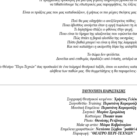
Η πραγματική πρόκληση για μια ζωή γεμάτη πληρότητα βρίσκεται σ
να τιθασεύσουμε τις εσωτερικές μας παρορμήσεις, τις έλξεις
Είναι οι πράξεις μας που μας καταδικάζουν, ή μήπως οι πιο μύχιες σκέψεις μα
Πού θα μας οδηγήσει ο ανεξέλεγκτος πόθος;
Ποια άβυσσος ανοίγεται όταν η οργή τυφλώνει τη λ
Τι δηλητήριο στάζει ο φθόνος στην ψυχή;
Ποιο είναι το τίμημα της αλαζονείας που υψώνεται σαν
Πώς σπάει η βαριά αλυσίδα της οκνηρίας;
Πόσο βαθιά μπορεί να είναι η δίνη της λαιμαργί
Και πού καταλήγει η ακόρεστη δίψα της απληστί
Το σώμα δεν ψεύδεται.
Δονείται από επιθυμία, σφαδάζει από ένταση, αντιδρά 
ο Θέατρο "Περι-Τεχνών" σας προσκαλεί σε ένα τολμηρό θεατρικό ταξίδι, όπου οι κανόνες καταρ
αλήθεια των παθών μας. Θα συμμετάσχεις η θα παραμείνεις 
ΤΑΥΤΟΤΗΤΑ ΠΑΡΑΣΤΑΣΗΣ
Συγγραφή Θεατρικού κειμένου:
Χρήστος Γελέκ
Σκηνοθεσία-
Training
:
Περιστάνη Καραμούζ
Μουσική Επιμέλεια:
Περιστάνη Καραμούζη
Σκηνικά:
Μαρίνα Σμυρλάκη
Κοστούμια:
Τ
heater
team
Photo
:
Θανάσης Ρετζόνης
Μ
ake
up
artist:
M
άιρα Κυβράνογλου
Επιμέλεια γραφιστικών:
Νατάσσα Σέρβου ''
patitiri
d
Παραγωγή:
''ΘΕΑΤΡΟ ΠΕΡΙ-ΤΕΧΝΩΝ''