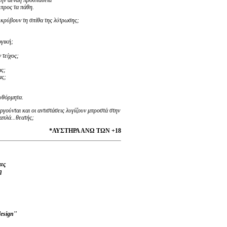
την αέναη προσπάθεια
 προς τα πάθη.
ς κρύβουν τη σπίθα της λύτρωσης;
ογική;
 τείχος;
ας;
ας;
αυθόρμητα.
γούνται και οι αντιστάσεις λυγίζουν μπροστά στην
απλά...θεατής;
*ΑΥΣΤΗΡΑ ΑΝΩ ΤΩΝ +18
ας
η
esign
''