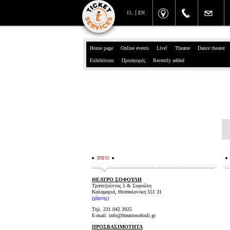
EL
EN
Home page
Online events
Live!
Theatre
Dance theater
Exhibitions
Προσφορές
Recently added
INFO
ΘΕΑΤΡΟ ΣΟΦΟΥΛΗ
Τραπεζούντος 5 & Σοφούλη
Καλαμαριά, Θεσσαλονίκη 551 31
(
χάρτης
)
Τηλ. 231 042 3925
E-mail: info@theatrosofouli.gr
ΠΡΟΣΒΑΣΙΜΟΤΗΤΑ