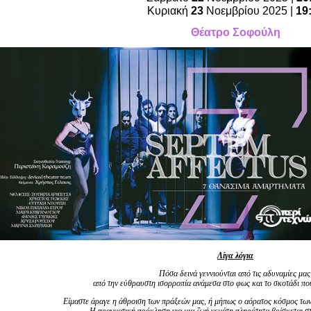
Είσοδος διαχειριστή
Κυριακή
23
Νοεμβρίου 2025 |
19
Θέατρο Σοφούλη
Λίγα λόγια
Πόσα δεινά γεννιούνται από τις αδυναμίες μας
από την εύθραυστη ισορροπία ανάμεσα στο φως και το σκοτάδι που
Είμαστε άραγε η άθροιση των πράξεών μας, ή μήπως ο αόρατος κόσμος των