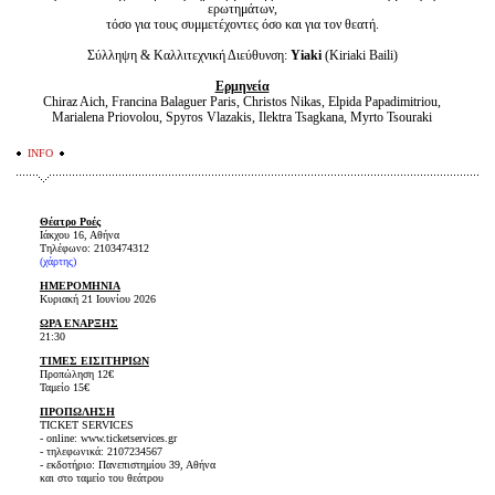
ερωτημάτων,
τόσο για τους συμμετέχοντες όσο και για τον θεατή.
Σύλληψη & Καλλιτεχνική Διεύθυνση:
Yiaki
(Kiriaki Baili)
Ερμηνεία
Chiraz Aich, Francina Balaguer Paris, Christos Nikas, Elpida Papadimitriou,
Marialena Priovolou, Spyros Vlazakis, Ilektra Tsagkana, Myrto Tsouraki
INFO
Θέατρο Ροές
Ιάκχου 16, Αθήνα
Τηλέφωνο: 2103474312
(
χάρτης
)
ΗΜΕΡΟΜΗΝΙΑ
Κυριακή 21 Ιουνίου 2026
ΩΡΑ ΕΝΑΡΞΗΣ
21:30
ΤΙΜΕΣ ΕΙΣΙΤΗΡΙΩΝ
Προπώληση 12€
Ταμείο 15€
ΠΡΟΠΩΛΗΣΗ
TICKET SERVICES
- online: www.ticketservices.gr
- τηλεφωνικά: 2107234567
- εκδοτήριο: Πανεπιστημίου 39, Αθήνα
και στο ταμείο του θεάτρου