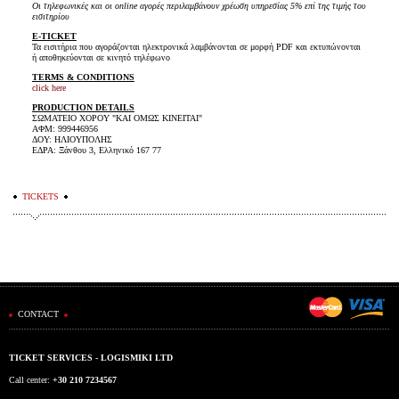
Οι τηλεφωνικές και οι online αγορές περιλαμβάνουν χρέωση υπηρεσίας 5% επί της τιμής του
εισιτηρίου
E-TICKET
Τα εισιτήρια που αγοράζονται ηλεκτρονικά λαμβάνονται σε μορφή PDF και εκτυπώνονται
ή αποθηκεύονται σε κινητό τηλέφωνο
TERMS & CONDITIONS
click here
PRODUCTION DETAILS
ΣΩΜΑΤΕΙΟ ΧΟΡΟΥ "ΚΑΙ ΟΜΩΣ ΚΙΝΕΙΤΑΙ"
ΑΦΜ: 999446956
ΔΟΥ: ΗΛΙΟΥΠΟΛΗΣ
ΕΔΡΑ: Ξάνθου 3, Ελληνικό 167 77
TICKETS
CONTACT
TICKET SERVICES - LOGISMIKI LTD
Call center:
+30 210 7234567