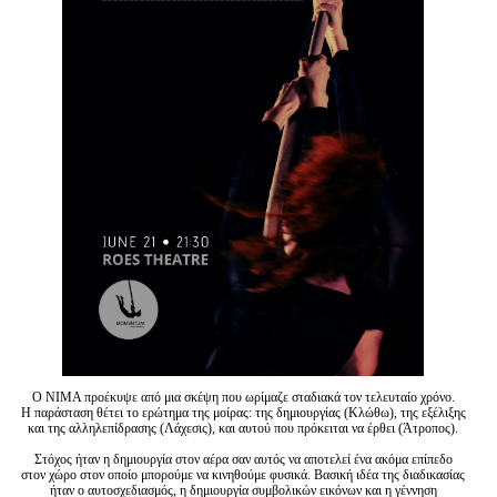
Είσοδος διαχειριστή
Ο NIMA προέκυψε από μια σκέψη που ωρίμαζε σταδιακά τον τελευταίο χρόνο.
Η παράσταση θέτει το ερώτημα της μοίρας: της δημιουργίας (Κλώθω), της εξέλιξης
και της αλληλεπίδρασης (Λάχεσις), και αυτού που πρόκειται να έρθει (Άτροπος).
Στόχος ήταν η δημιουργία στον αέρα σαν αυτός να αποτελεί ένα ακόμα επίπεδο
στον χώρο στον οποίο μπορούμε να κινηθούμε φυσικά. Βασική ιδέα της διαδικασίας
ήταν ο αυτοσχεδιασμός, η δημιουργία συμβολικών εικόνων και η γέννηση