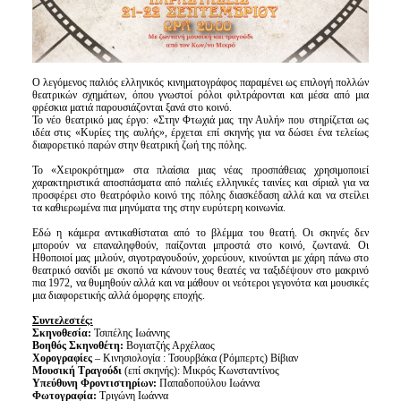
Ο λεγόμενος παλιός ελληνικός κινηματογράφος παραμένει ως επιλογή πολλών
θεατρικών σχημάτων, όπου γνωστοί ρόλοι φιλτράρονται και μέσα από μια
φρέσκια ματιά παρουσιάζονται ξανά στο κοινό.
Το νέο θεατρικό μας έργο: «Στην Φτωχιά μας την Αυλή» που στηρίζεται ως
ιδέα στις «Κυρίες της αυλής», έρχεται επί σκηνής για να δώσει ένα τελείως
διαφορετικό παρών στην θεατρική ζωή της πόλης.
Το «Χειροκρότημα» στα πλαίσια μιας νέας προσπάθειας χρησιμοποιεί
χαρακτηριστικά αποσπάσματα από παλιές ελληνικές ταινίες και σίριαλ για να
προσφέρει στο θεατρόφιλο κοινό της πόλης διασκέδαση αλλά και να στείλει
τα καθιερωμένα πια μηνύματα της στην ευρύτερη κοινωνία.
Εδώ η κάμερα αντικαθίσταται από το βλέμμα του θεατή. Οι σκηνές δεν
μπορούν να επαναληφθούν, παίζονται μπροστά στο κοινό, ζωντανά. Οι
Ηθοποιοί μας μιλούν, σιγοτραγουδούν, χορεύουν, κινούνται με χάρη πάνω στο
θεατρικό σανίδι με σκοπό να κάνουν τους θεατές να ταξιδέψουν στο μακρινό
πια 1972, να θυμηθούν αλλά και να μάθουν οι νεότεροι γεγονότα και μουσικές
μια διαφορετικής αλλά όμορφης εποχής.
Συντελεστές:
Σκηνοθεσία:
Τσιπέλης Ιωάννης
Βοηθός Σκηνοθέτη:
Βογιατζής Αρχέλαος
Χορογραφίες
– Κινησιολογία : Τσουρβάκα (Ρόμπερτς) Βίβιαν
Μουσική Τραγούδι
(επί σκηνής): Μικρός Κωνσταντίνος
Υπεύθυνη Φροντιστηρίων:
Παπαδοπούλου Ιωάννα
Φωτογραφία:
Τριγώνη Ιωάννα