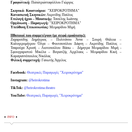
Γραφιστική:
Παπατριανταφύλλου Γιώργος
Σκηνικά- Κουστούμια:
"ΧΕΙΡΟΚΡΟΤΗΜΑ"
Κατασκευή Σκηνικών:
Ακριτίδης Παύλος
Επιλογή ήχου – Mουσικής:
Τσιπέλης Ιωάννης
Οργάνωση
–
Παραγωγή:
"ΧΕΙΡΟΚΡΟΤΗΜΑ"
Υπεύθυνη Επικοινωνίας:
Μειμαρίδου Μιμή
Ηθοποιοί που συμμετέχουν (με σειρά εμφάνισης):
Ζαχαρούδης Δημήτριος – Πολιτάνου Άννα – Σουρή Θάλεια –
Καλογερομήτρου Όλγα – Φουτσοπύλου Δάφνη – Ακριτίδης Παύλος –
Τσαρούχα Χρυσή – Λιοτοπούλου Βάσω - Δήμητρα Μειμαρίδου Μιμή -
Σφουγγαριστού Μικέλα – Βογιατζής Αρχέλαος – Μειμαρίδου Κική –
Καραγιαννόπουλος Νικόλας
Φιλική συμμετοχή:
Γανωτής Άγγελος
Facebook:
Θεατρικές Παραγωγές "Χειροκρότημα"
Instagram:
@heirokrotima
TikTok:
@heirokrotima.theatro
YouTube:
Θεατρικές Παραγωγές "Χειροκρότημα"
INFO