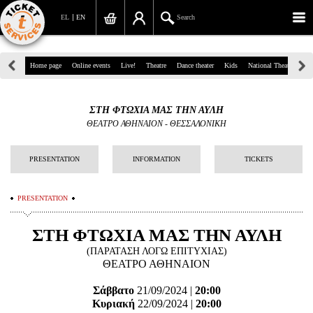
EL
EN
Search
39, Panepistimiou Str, Athens
Home page
Online events
Live!
Theatre
Dance theater
Kids
National Theatre
Gr
(+30)210 7234567
ΣΤΗ ΦΤΩΧΙΑ ΜΑΣ ΤΗΝ ΑΥΛΗ
info@ticketservices.gr
ΘΕΑΤΡΟ ΑΘΗΝΑΙΟΝ - ΘΕΣΣΑΛΟΝΙΚΗ
Search
PRESENTATION
INFORMATION
TICKETS
Sign up/Sign in
PRESENTATION
Check out
ΣΤΗ ΦΤΩΧΙΑ ΜΑΣ ΤΗΝ ΑΥΛΗ
Search your order
(ΠΑΡΑΤΑΣΗ ΛΟΓΩ ΕΠΙΤΥΧΙΑΣ)
Personal Data
ΘΕΑΤΡΟ ΑΘΗΝΑΙΟΝ
Information
Σάββατο
21/09/2024 |
20:00
Κυριακή
22/09/2024 |
2
0:00