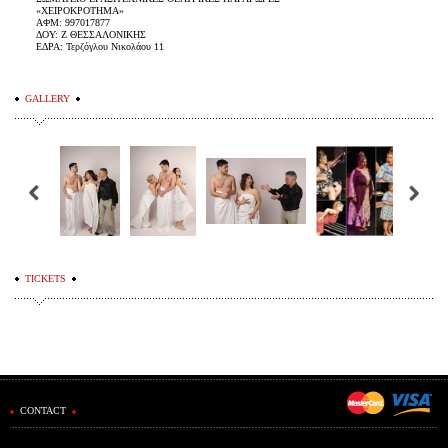
«ΧΕΙΡΟΚΡΟΤΗΜΑ»
ΑΦΜ: 997017877
ΔΟΥ: Ζ ΘΕΣΣΑΛΟΝΙΚΗΣ
ΕΔΡΑ: Τερζόγλου Νικολάου 11
GALLERY
TICKETS
CONTACT