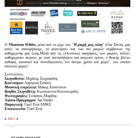
Ο
Τhornton Wilder,
μέσα από το έργο του, "
Η μικρή μας πόλη
" (Our Town), μας
καλεί να αποτιμήσουμε, το ανεκτίμητο και των πιο μικρών συμβάντων της
καθημερινής μας ζωής.Μέσα από τις ελλειπτικές αφηγήσεις, των μικρών, απλών,
καθημερινών σκηνών, με έναν ανεπανάληπτο και ποιητικό τρόπο, ο θεατής βλέπει
καθαρά, κατανοεί και συνειδητοποιεί,"τον άπειρο χρόνο και χώρο", του οποίου
αποτελεί μέρος!
Συντελεστές:
Σκηνοθεσία:
Μιχάλης Ζωγραφίδης
Κοστούμια:
Λαμπρινή Σαπάτη
Μουσική επιμέλεια:
Μάκης Αποστόλου
Βοηθός Σκηνοθέτη:
Κωνσταντίνα Κουτσουράδη
Φωτογραφίες:
Στέφανος Μαμίδης
Αφίσα-Πρόγραμμα:
Jan Studiο
Παραγωγή:
Γιατί Έτσι ΑΜΚΕ
Επικοινωνία:
Γιατί Έτσι
INFO
ΘΕΑΤΡΟ ΑΠΟΛΛΩΝ