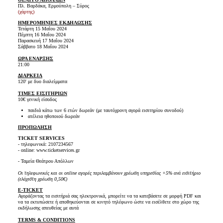
Πλ. Βαρδάκα, Ερμούπολη – Σύρος
(χάρτης)
ΗΜΕΡΟΜΗΝΙΕΣ ΕΚΔΗΛΩΣΗΣ
Τετάρτη 15 Μαΐου 2024
Πέμπτη 16 Μαΐου 2024
Παρασκευή 17 Μαΐου 2024
Σάββατο 18 Μαΐου 2024
ΩΡΑ ΕΝΑΡΞΗΣ
21:00
ΔΙΑΡΚΕΙΑ
120' με δυο διαλείμματα
ΤΙΜΕΣ ΕΙΣΙΤΗΡΙΩΝ
10€ γενική είσοδος
παιδιά κάτω των 6 ετών δωρεάν (με ταυτόχρονη αγορά εισιτηρίου συνοδού)
ατέλεια ηθοποιού δωρεάν
ΠΡΟΠΩΛΗΣΗ
TICKET SERVICES
- τηλεφωνικά: 2107234567
- online: www.ticketservices.gr
- Ταμεία Θεάτρου Απόλλων
Οι τηλεφωνικές και οι online αγορές περιλαμβάνουν χρέωση υπηρεσίας +5% ανά εισιτήριο
(ελάχιστη χρέωση 0,50€)
E-TICKET
Αγοράζοντας τα εισιτήριά σας ηλεκτρονικά, μπορείτε να τα κατεβάσετε σε μορφή PDF και
να τα εκτυπώσετε ή αποθηκεύονται σε κινητό τηλέφωνο ώστε να εισέλθετε στο χώρο της
εκδήλωσης απευθείας με αυτά
TERMS & CONDITIONS