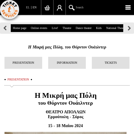
EL
EN
Search
39, Panepistimiou Str, Athens
Home page
Online events
Live!
Theatre
Dance theater
Kids
National Theatre
Gr
(+30)210 7234567
Η Μικρή μας Πόλη, του Θόρντον Ουάιλντερ
info@ticketservices.gr
Search
PRESENTATION
INFORMATION
TICKETS
Sign up/Sign in
PRESENTATION
Check out
Η Μικρή μας Πόλη
Search your order
του Θόρντον Ουάιλντερ
Personal Data
ΘΕΑΤΡΟ ΑΠΟΛΛΩΝ
Ερμούπολη - Σύρος
Information
15 - 18 Μαΐου 2024