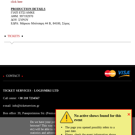
click here
PRODUCTION DETAILS
ΓΙΑΤΙ ΕΤΣΙ ΑΜΚΕ
ΑΦΜ: 997192970
ΔΟΥ: ΣΥΡΟΥ
ΕΔΡΑ: Μάρκου Μπότσαρη 44 Β, 84100, Σύρος
TICKETS
CONTACT
TICKET SERVICES - LOGISMIKI LTD
Call center:
+30 210 7234567
e-mail:
info@ticketservices.gr
×
Box office: 39, Panepistimiou Str. (Pesmazoglou Arc), Athens, Greece
No active shows found for this
event
Working hours: Mon-Fri: 9am-5pm
Do we have your permission to store cookies to your
browser? This way we and third parties (Google, Facebook
The page you opened possibly refers to a
etc) will be able to track your usage of our website for
past date.
statistics and advertising reasons. You may read more on the
Please, check the event information above.