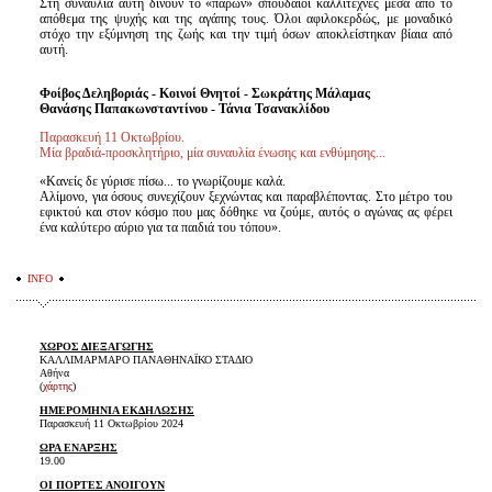
Στη συναυλία αυτή δίνουν το «παρών» σπουδαίοι καλλιτέχνες μέσα από το
απόθεμα της ψυχής και της αγάπης τους. Όλοι αφιλοκερδώς, με μοναδικό
στόχο την εξύμνηση της ζωής και την τιμή όσων αποκλείστηκαν βίαια από
αυτή.
Φοίβος Δεληβοριάς - Κοινοί Θνητοί - Σωκράτης Μάλαμας
Θανάσης Παπακωνσταντίνου - Τάνια Τσανακλίδου
Παρασκευή 11 Οκτωβρίου.
Μία βραδιά-προσκλητήριο, μία συναυλία ένωσης και ενθύμησης...
«Κανείς δε γύρισε πίσω... το γνωρίζουμε καλά.
Αλίμονο, για όσους συνεχίζουν ξεχνώντας και παραβλέποντας. Στο μέτρο του
εφικτού και στον κόσμο που μας δόθηκε να ζούμε, αυτός ο αγώνας ας φέρει
ένα καλύτερο αύριο για τα παιδιά του τόπου».
INFO
ΧΩΡΟΣ ΔΙΕΞΑΓΩΓΗΣ
ΚΑΛΛΙΜΑΡΜΑΡΟ ΠΑΝΑΘΗΝΑΪΚΟ ΣΤΑΔΙΟ
Αθήνα
(
χάρτης
)
ΗΜΕΡΟΜΗΝΙΑ ΕΚΔΗΛΩΣΗΣ
Παρασκευή 11 Οκτωβρίου 2024
ΩΡΑ ΕΝΑΡΞΗΣ
19.00
ΟΙ ΠΟΡΤΕΣ ΑΝΟΙΓΟΥΝ