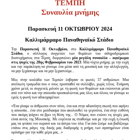
ΤΕΜΠΗ
Συναυλία μνήμης
Παρασκευή 11 ΟΚΤΩΒΡΙΟΥ 2024
Καλλιμάρμαρο Παναθηναϊκό Στάδιο
Την
Παρασκευή 11 Οκτωβρίου
, στο
Καλλιμάρμαρο Παναθηναϊκό
Στάδιο
, ο σύλλογος συγγενών των θυμάτων του σιδηροδρομικού
δυστυχήματος στα Τέμπη, διοργανώνει
μία μεγάλη συναυλία – αφιέρωμα
στις ψυχές της 28ης Φεβρουαρίου του 2023
. Μία νύχτα μνήμης με την ευχή
και την παράκληση να γίνουμε ένα μέσα από τη μουσική και την αλληλεγγύη,
να μην ξεχάσουμε και να μην ξεχαστούμε...
Μες στην κοιλάδα των Τεμπών έσβησαν οι φωνές 57 ανθρώπων. Μια
ανείπωτη τραγωδία που ο νους προσπαθεί να συλλάβει, χωρίς τέλος. Ενάμιση
χρόνο μετά, οι συγγενείς μιλούν με τη φωνή των θυμάτων και ενώνονται μέσα
από τον πόνο και την απουσία προσκαλώντας μας όλες και όλους να γίνουμε κι
εμείς η φωνή των αδικοχαμένων.
«Ένα γίναμε οι άνθρωποι στον πόνο, ένα και στην αδιανόητη σιωπή που αφήνει
η απουσία... ένα στο μούδιασμα που ακολουθεί τα γεγονότα, ένα στην ευθύνη
που ακόμη ψάχνει να βρει τη θέση της... Ο Νόμος που ενώνει τις ψυχές μας
είναι αυτός της Μουσικής. Με ευγένεια ας σταθούμε και με την ευχή η ένωσή
μας να φτάσει τον ουρανό και τα άστρα του όλα. Για όσο ζούμε και βαδίζουμε
επάνω στις ράγες της δικής μας διαδρομής η μνήμη των αγαπημένων είναι
ορόσημο για την κάθε μέρα μας...»