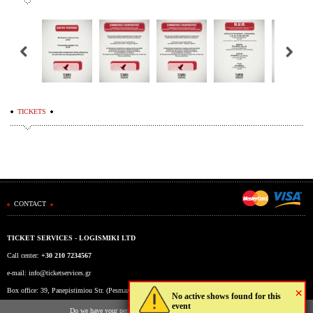
TICKETS
CONTACT
TICKET SERVICES - LOGISMIKI LTD
Call center:
+30 210 7234567
e-mail:
info@ticketservices.gr
×
Box office: 39, Panepistimiou Str. (Pesmazoglou Arc), Athens, Greece
No active shows found for this
event
Working hours: Mon-Fri: 9am-5pm
Do we have your permission to store cookies to your