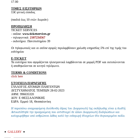
17.00
ΤΙΜΕΣ ΕΙΣΙΤΗΡΙΩΝ
15€ γενική είσοδος
(παιδιά έως 10 ετών δωρεάν)
ΠΡΟΠΩΛΗΣΗ
TICKET SERVICES
- online:
www.ticketservices.gr
- τηλεφωνικά:
2107234567
- εκδοτήριο: Πανεπιστημίου 39
Οι τηλεφωνικές και οι online αγορές περιλαμβάνουν χρέωση υπηρεσίας 5% επί της τιμής του
εισιτηρίου
E-TICKET
Τα εισιτήρια που αγοράζονται ηλεκτρονικά λαμβάνονται σε μορφή PDF και εκτυπώνονται
ή αποθηκεύονται σε κινητό τηλέφωνο.
TERMS & CONDITIONS
click here
ΣΤΟΙΧΕΙΑ ΠΑΡΑΓΩΓΗΣ
ΣΥΛΛΟΓΟΣ ΑΤΟΜΩΝ ΠΛΗΓΕΝΤΩΝ
ΔΥΣΤΥΧΗΜΑΤΟΣ ΤΕΜΠΩΝ 28-02-2023
ΑΦΜ: 996635320
ΔΟΥ: Ε ΘΕΣΣΑΛΟΝΙΚΗΣ
ΕΔΡΑ: Ερμού 18, Θεσσαλονίκη
Η παραπάνω αναγραφόμενη διεύθυνση έδρας του Διοργανωτή της εκδήλωσης είναι η σωστή.
Αντικατέστησε την προηγούμενη που αντιστοιχεί σε άλλον Διοργανωτή Εκδηλώσεων και
καταχωρήθηκε από ανθρώπινο λάθος κατά την εισαγωγή στοιχείων στο συγκεκριμένο πεδίο.
GALLERY