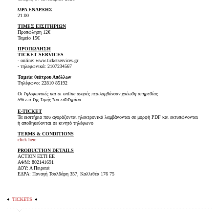
ΩΡΑ ΕΝΑΡΞΗΣ
21:00
ΤΙΜΕΣ ΕΙΣΙΤΗΡΙΩΝ
Προπώληση 12€
Ταμείο 15€
ΠΡΟΠΩΛΗΣΗ
TICKET SERVICES
- online: www.ticketservices.gr
- τηλεφωνικά: 2107234567
Ταμεία θεάτρου Απόλλων
Τηλέφωνο: 22810 85192
Οι τηλεφωνικές και οι online αγορές περιλαμβάνουν χρέωση υπηρεσίας
5% επί της τιμής του εισιτηρίου
E-TICKET
Τα εισιτήρια που αγοράζονται ηλεκτρονικά λαμβάνονται σε μορφή PDF και εκτυπώνονται
ή αποθηκεύονται σε κινητό τηλέφωνο
TERMS & CONDITIONS
click here
PRODUCTION DETAILS
ACTION ΕΣΤΙ ΕΕ
ΑΦΜ: 802141691
ΔΟΥ: Α Πειραιά
ΕΔΡΑ: Παναγή Τσαλδάρη 357, Καλλιθέα 176 75
TICKETS