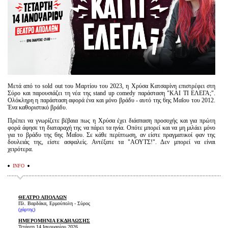
Είσοδος διαχειριστή
Μετά από το sold out του Μαρτίου του 2023, η Χρύσα Κατσαρίνη επιστρέφει στη
Σύρο και παρουσιάζει τη νέα της stand up comedy παράσταση "ΚΑΙ ΤΙ ΕΛΕΓΑ;".
Ολόκληρη η παράσταση αφορά ένα και μόνο βράδυ - αυτό της 6ης Μαΐου του 2012.
Ένα καθοριστικό βράδυ.
Πρέπει να γνωρίζετε βέβαια πως η Χρύσα έχει διάσπαση προσοχής και για πρώτη
φορά άφησε τη διαταραχή της να πάρει τα ηνία. Οπότε μπορεί και να μη μιλάει μόνο
για το βράδυ της 6ης Μαΐου. Σε κάθε περίπτωση, αν είστε πραγματικοί φαν της
δουλειάς της, είστε ασφαλείς. Αντέξατε τα "ΑΟΥΤΣ!". Δεν μπορεί να είναι
χειρότερα.
INFO
ΘΕΑΤΡΟ ΑΠΟΛΛΩΝ
Πλ. Βαρδάκα, Ερμούπολη - Σύρος
(
χάρτης
)
ΗΜΕΡΟΜΗΝΙΑ ΕΚΔΗΛΩΣΗΣ
Τετάρτη 14 Ιανουαρίου 2026