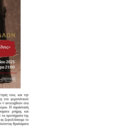
έτηση τους και την
η του φεμινιστικού
ν ν' αντιταχθούν στα
ιθώριο. Η παράστασή
ύσματα μνήμης και
ε τα προτάγματα της
 ας ξεφυλλίσουμε το
ενώνοντας θραύσματα