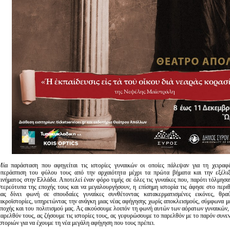
Μία παράσταση που αφηγείται τις ιστορίες γυναικών οι οποίες πάλεψαν για τη χειραφ
υπεράσπιση του φύλου τους από την αρχαιότητα μέχρι τα πρώτα βήματα και την εξέλιξ
κινήματος στην Ελλάδα. Αποτελεί έναν φόρο τιμής σε όλες τις γυναίκες που, παρότι τόλμησα
στερεότυπα της εποχής τους και να μεγαλουργήσουν, η επίσημη ιστορία τις άφησε στο περ
μας δίνει φωνή σε σπουδαίες γυναίκες συνθέτοντας κατακερματισμένες εικόνες, θρα
μικροϊστορίες, υπηρετώντας την ανάγκη μιας νέας αφήγησης χωρίς αποκλεισμούς, σύμφωνα μ
εποχής και του πολιτισμού μας. Ας ακούσουμε λοιπόν τη φωνή αυτών των αόρατων γυναικών,
παρελθόν τους, ας ζήσουμε τις ιστορίες τους, ας γεφυρώσουμε το παρελθόν με το παρόν συν
ιστοριών για να έχουμε τη νέα μεγάλη αφήγηση που τους πρέπει.