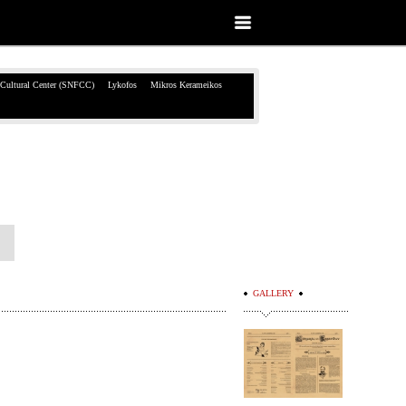
 Cultural Center (SNFCC)
Lykofos
Mikros Kerameikos
GALLERY