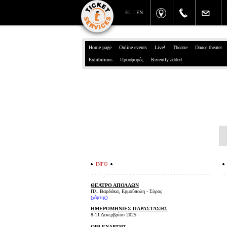
EL
EN
Home page
Online events
Live!
Theatre
Dance theater
Exhibitions
Προσφορές
Recently added
INFO
ΘΕΑΤΡΟ ΑΠΟΛΛΩΝ
Πλ. Βαρδάκα, Ερμούπολη - Σύρος
(
χάρτης
)
ΗΜΕΡΟΜΗΝΙΕΣ ΠΑΡΑΣΤΑΣΗΣ
8-11 Δεκεμβρίου 2025
ΩΡΑ ΕΝΑΡΞΗΣ