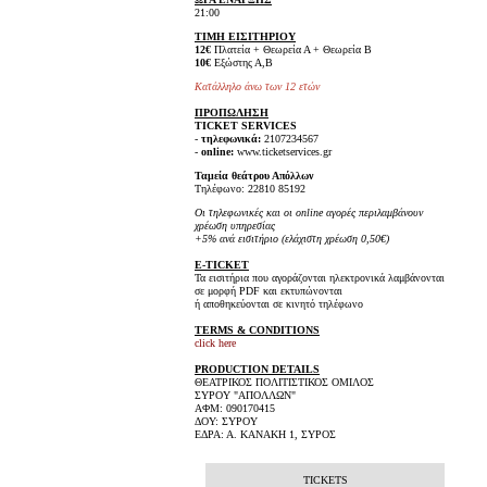
21:00
ΤΙΜΗ ΕΙΣΙΤΗΡΙΟΥ
12€
Πλατεία + Θεωρεία Α + Θεωρεία Β
10€
Εξώστης Α,Β
Κατάλληλο άνω των 12 ετών
ΠΡΟΠΩΛΗΣΗ
TICKET SERVICES
-
τηλεφωνικά:
2107234567
-
online:
www.ticketservices.gr
Ταμεία θεάτρου Απόλλων
Τηλέφωνο: 22810 85192
Οι τηλεφωνικές και οι online αγορές περιλαμβάνουν
χρέωση υπηρεσίας
+5% ανά εισιτήριο (ελάχιστη χρέωση 0,50€)
E-TICKET
Τα εισιτήρια που αγοράζονται ηλεκτρονικά λαμβάνονται
σε μορφή PDF και εκτυπώνονται
ή αποθηκεύονται σε κινητό τηλέφωνο
TERMS & CONDITIONS
click here
PRODUCTION DETAILS
ΘΕΑΤΡΙΚΟΣ ΠΟΛΙΤΙΣΤΙΚΟΣ ΟΜΙΛΟΣ
ΣΥΡΟΥ "ΑΠΟΛΛΩΝ"
ΑΦΜ: 090170415
ΔΟΥ: ΣΥΡΟΥ
ΕΔΡΑ: Α. ΚΑΝΑΚΗ 1, ΣΥΡΟΣ
TICKETS