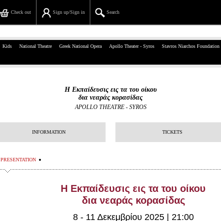
Check out
Sign up/Sign in
Search
39, Panepistimiou Str, Athens
Kids
National Theatre
Greek National Opera
Apollo Theater - Syros
Stavros Niarchos Foundation
(+30)210 7234567
info@ticketservices.gr
Η Εκπαίδευσις εις τα του οίκου
δια νεαράς κορασίδας
Search
APOLLO THEATRE - SYROS
Sign up/Sign in
INFORMATION
TICKETS
Check out
PRESENTATION
Search your order
Personal Data
Η Εκπαίδευσις εις τα του οίκου
δια νεαράς κορασίδας
Information
8 - 11 Δεκεμβρίου 2025 | 21:00