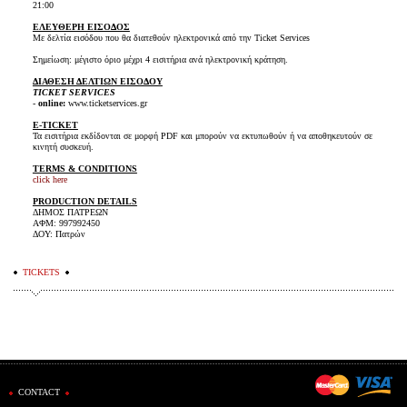
21:00
ΕΛΕΥΘΕΡΗ ΕΙΣΟΔΟΣ
Με δελτία εισόδου που θα διατεθούν ηλεκτρονικά από την Ticket Services
Σημείωση: μέγιστο όριο μέχρι 4 εισιτήρια ανά ηλεκτρονική κράτηση.
ΔΙΑΘΕΣΗ ΔΕΛΤΙΩΝ ΕΙΣΟΔΟΥ
TICKET SERVICES
-
online:
www.ticketservices.gr
E-TICKET
Τα εισιτήρια εκδίδονται σε μορφή PDF και μπορούν να εκτυπωθούν ή να αποθηκευτούν σε
κινητή συσκευή.
TERMS & CONDITIONS
click here
PRODUCTION DETAILS
ΔΗΜΟΣ ΠΑΤΡΕΩΝ
ΑΦΜ: 997992450
ΔΟΥ: Πατρών
TICKETS
CONTACT