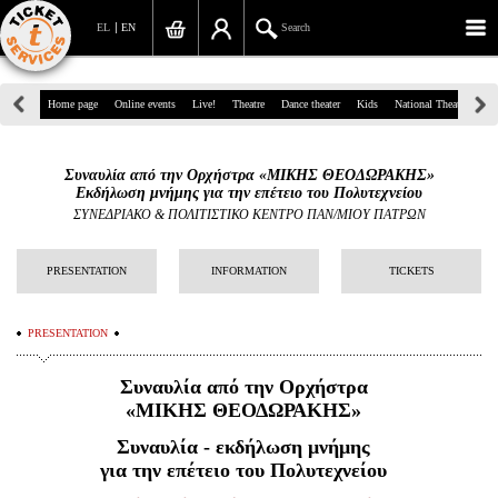
EL
EN
Search
39, Panepistimiou Str, Athens
Home page
Online events
Live!
Theatre
Dance theater
Kids
National Theatre
Gr
(+30)210 7234567
Συναυλία από την Ορχήστρα «ΜΙΚΗΣ ΘΕΟΔΩΡΑΚΗΣ»
info@ticketservices.gr
Εκδήλωση μνήμης για την επέτειο του Πολυτεχνείου
ΣΥΝΕΔΡΙΑΚΟ & ΠΟΛΙΤΙΣΤΙΚΟ ΚΕΝΤΡΟ ΠΑΝ/ΜΙΟΥ ΠΑΤΡΩΝ
Search
PRESENTATION
INFORMATION
TICKETS
Sign up/Sign in
Check out
PRESENTATION
Search your order
Συναυλία από την Ορχήστρα
«ΜΙΚΗΣ ΘΕΟΔΩΡΑΚΗΣ»
Personal Data
Συναυλία - εκδήλωση μνήμης
Information
για την επέτειο του Πολυτεχνείου