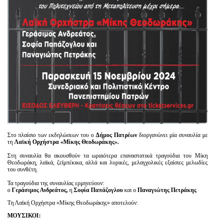
Στο πλαίσιο των εκδηλώσεων του ο
Δήμος Πατρέων
διοργανώνει μία συναυλία με
τη
Λαϊκή Ορχήστρα «Μίκης Θεοδωράκης».
Στη συναυλία θα ακουσθούν τα ωραιότερα επαναστατικά τραγούδια του Μίκη
Θεοδωράκη, λαϊκά, ζεϊμπέκικα, αλλά και λυρικές, μελαγχολικές εξαίσιες μελωδίες
του συνθέτη.
Τα τραγούδια της συναυλίας ερμηνεύουν:
ο
Γεράσιμος Ανδρεάτος,
η
Σοφία Παπάζογλου
και ο
Παναγιώτης Πετράκης
Τη Λαϊκή Ορχήστρα «Μίκης Θεοδωράκης» αποτελούν:
ΜΟΥΣΙΚΟΙ: