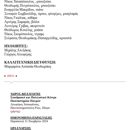
Νίκος Τατασόπουλος , μπουζούκι
Θεοδωρής Πετρόπουλος, μπουζούκι
Ευαγγελία Μαυρίδου, πιάνο
Ξενοφών Συμβουλίδης, όμποε, φλογέρες, μπαγλαμάς
Νίκος Γκιόλιας, κιθάρα
Αρτέμης Σαμαράς, βιόλα
Λευτέρης Γρίβας, ακορντεόν
Θεόδωρος Κουέλης, μπάσο
Νίκος Σκομόπουλος, ντραμς
Στέφανος Θεοδωράκης-Παπαγγελίδης, κρουστά
ΗΧΟΛΗΠΤΕΣ:
Μιχάλης Αλεξάκης
Γιώργος Αλειφέρης
ΚΑΛΛΙΤΕΧΝΙΚΗ ΔΙΕΥΘΥΝΣΗ:
Μαργαρίτα-Ασπασία Θεοδωράκη
INFO
ΧΩΡΟΣ ΔΙΕΞΑΓΩΓΗΣ
Συνεδριακό και Πολιτιστικό Κέντρο
Πανεπιστημίου Πατρών
Λεωφόρος Ιπποκράτους,
Πανεπιστημιούπολη Ρίου, Πάτρα
(χάρτης)
ΗΜΕΡΟΜΗΝΙΑ ΠΑΡΑΣΤΑΣΗΣ
Παρασκευή 15 Νοεμβρίου 2024
ΩΡΑ ΕΝΑΡΞΗΣ