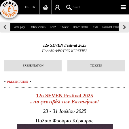
EL
EN
Search
39, Panepistimiou Str, Athens
Home page
Online events
Live!
Theatre
Dance theater
Kids
National Theatre
Gr
(+30)210 7234567
12ο SEVEN Festival 2025
info@ticketservices.gr
ΠΑΛΑΙΟ ΦΡΟΥΡΙΟ ΚΕΡΚΥΡΑΣ
Search
PRESENTATION
TICKETS
Sign up/Sign in
PRESENTATION
Check out
12ο
SEVEN
Festival
2025
Search your order
...το φεστιβάλ των Επτανήσων!
Personal Data
23 - 31 Ιουλίου 2025
Information
Παλαιό Φρούριο Κέρκυρας