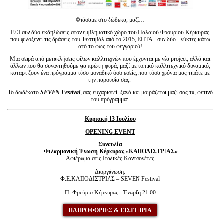
Φτάσαμε στο δώδεκα, μαζί…
ΕΞΙ συν δύο εκδηλώσεις στον εμβληματικό χώρο του Παλαιού Φρουρίου Κέρκυρας
που φιλοξενεί τις δράσεις του Φεστιβάλ από το 2015, ΕΠΤΑ - συν δύο - νύκτες κάτω
από το φως του φεγγαριού!
Μια σειρά από μετακλήσεις φίλων καλλιτεχνών που έρχονται με νέα project, αλλά και
άλλων που θα συναντηθούμε για πρώτη φορά, μαζί με τοπικό καλλιτεχνικό δυναμικό,
καταρτίζουν ένα πρόγραμμα τόσο μοναδικό όσο εσείς, που τόσα χρόνια μας τιμάτε με
την παρουσία σας.
Το δωδέκατο
SEVEN
Festival
, σας ευχαριστεί ξανά και μοιράζεται μαζί σας το, φετινό
του πρόγραμμα:
Κυριακή 13 Ιουλίου
OPENING
EVENT
Συναυλία
Φιλαρμονική Ένωση Κέρκυρας «ΚΑΠΟΔΙΣΤΡΙΑΣ»
Αφιέρωμα στις Ιταλικές Καντσονέτες
Διοργάνωση:
Φ.Ε.ΚΑΠΟΔΙΣΤΡΙΑΣ – SEVEN Festival
Π. Φρούριο Κέρκυρας - Έναρξη 21.00
ΠΛΗΡΟΦΟΡΙΕΣ & ΕΙΣΙΤΗΡΙΑ