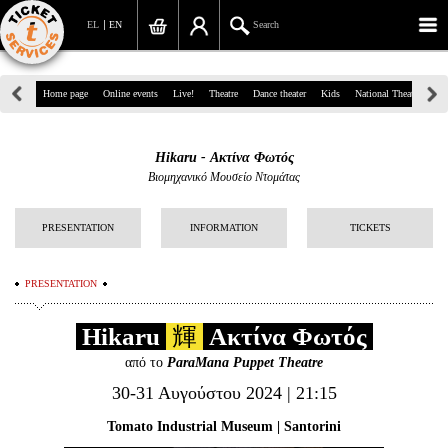
EL
EN
Search
39, Panepistimiou Str, Athens
Home page
Online events
Live!
Theatre
Dance theater
Kids
National Theatre
Gr
(+30)210 7234567
Hikaru - Ακτίνα Φωτός
info@ticketservices.gr
Βιομηχανικό Μουσείο Ντομάτας
Search
PRESENTATION
INFORMATION
TICKETS
Sign up/Sign in
PRESENTATION
Check out
Hikaru
輝
Ακτίνα Φωτός
Search your order
από το
ParaMana Puppet Theatre
Personal Data
30-31 Αυγούστου 2024 | 21:15
Information
Tomato Industrial Museum | Santorini