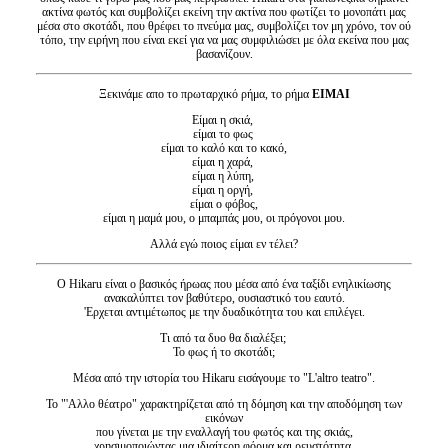
ακτίνα φωτός και συμβολίζει εκείνη την ακτίνα που φωτίζει το μονοπάτι μας
μέσα στο σκοτάδι, που θρέφει το πνεύμα μας, συμβολίζει τον μη χρόνο, τον ού
τόπο, την ειρήνη που είναι εκεί για να μας συμφιλιώσει με όλα εκείνα που μας
βασανίζουν.
Ξεκινάμε απο το πρωταρχικό ρήμα, το ρήμα
ΕΙΜΑΙ
Είμαι η σκιά,
είμαι το φως
είμαι το καλό και το κακό,
είμαι η χαρά,
είμαι η λύπη,
είμαι η οργή,
είμαι ο φόβος,
είμαι η μαμά μου, ο μπαμπάς μου, οι πρόγονοι μου.
Αλλά εγώ ποιος είμαι εν τέλει?
Ο Hikaru είναι ο βασικός ήρωας που μέσα από ένα ταξίδι ενηλικίωσης
ανακαλύπτει τον βαθύτερο, ουσιαστικό του εαυτό.
'Ερχεται αντιμέτωπος με την δυαδικότητα του και επιλέγει.
Τι από τα δυο θα διαλέξει;
Το φως ή το σκοτάδι;
Μέσα από την ιστορία του Hikaru
εισάγουμε το "L'altro teatro".
Το "'Αλλο θέατρο" χαρακτηρίζεται από τη δόμηση και την αποδόμηση των
εικόνων
που γίνεται με την εναλλαγή του φωτός και της σκιάς,
χρησιμοποιώντας μια ιδιαίτερη φόρμα και ρευστότητα.