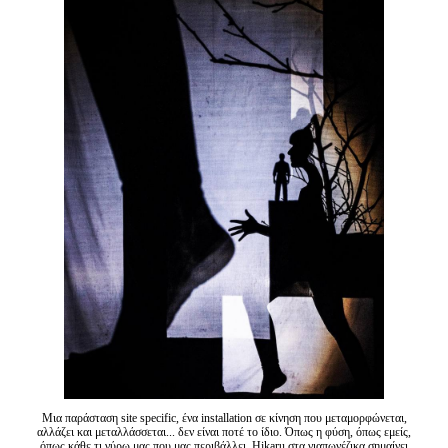
Είσοδος διαχειριστή
Μια παράσταση site specific, ένα installation σε κίνηση που μεταμορφώνεται,
αλλάζει και μεταλλάσσεται... δεν είναι ποτέ το ίδιο. Όπως η φύση, όπως εμείς,
όπως κάθε τι γύρω μας που μας περιβάλλει. Hikaru στα γιαπωνέζικα σημαίνει