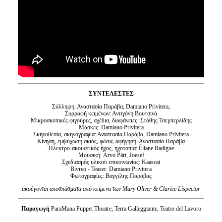
ΣΥΝΤΕΛΕΣΤΕΣ
Σύλληψη: Αναστασία Παράβα, Damiano Privitera,
Συρραφή κειμένων: Αντιγόνη Βουτσινά
Μικροσκοπικές φιγούρες, σχέδια, διαφάνειες: Στάθης Τσεμπερλίδης
Μάσκες: Damiano Privitera
Σκηνοθεσία, σκηνογραφία: Αναστασία Παράβα, Damiano Privitera
Κίνηση, εμψύχωση σκιάς, φώτα, αφήγηση: Αναστασία Παράβα
Ηλεκτρο-ακουστικός ήχος, ηχοτοπία: Éliane Radigue
Μουσική: Arvo Pärt, Joesef
Σχεδιασμός υλικού επικοινωνίας: Kaascat
Βίντεο - Teaser: Damiano Privitera
Φωτογραφίες: Βαγγέλης Παράβας
ακούγονται αποσπάσματα από κείμενα των Mary Oliver & Clarice Lispector
Παραγωγή
ParaMana Puppet Theatre, Terra Galleggiante, Teatro del Lavoro