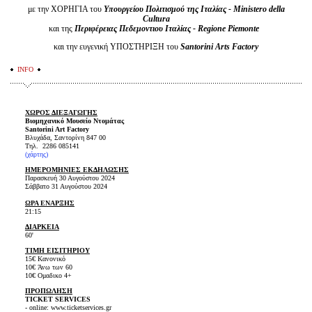
με την ΧΟΡΗΓΙΑ του
Υπουργείου Πολιτισμού της Ιταλίας - Ministero della
Cultura
και της
Περιφέρειας Πεδεμοντιου Ιταλίας - Regione Piemonte
και την ευγενική ΥΠΟΣΤΗΡΙΞΗ του
Santorini Arts Factory
INFO
ΧΩΡΟΣ ΔΙΕΞΑΓΩΓΗΣ
Βιομηχανικό Μουσείο Ντομάτας
Santorini Art Factory
Βλυχάδα, Σαντορίνη 847 00
Τηλ. 2286 085141
(χάρτης)
ΗΜΕΡΟΜΗΝΙΕΣ ΕΚΔΗΛΩΣΗΣ
Παρασκευή 30 Αυγούστου 2024
Σάββατο 31 Αυγούστου 2024
ΩΡΑ ΕΝΑΡΞΗΣ
21:15
ΔΙΑΡΚΕΙΑ
60'
ΤΙΜΗ ΕΙΣΙΤΗΡΙΟΥ
15€ Κανονικό
10€ Άνω των 60
10€ Ομαδικο 4+
ΠΡΟΠΩΛΗΣΗ
TICKET SERVICES
- online: www.ticketservices.gr