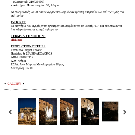
- τηλεφωνικά: 2107234567
- εκδοτήριο: Πανεπιστημίου 39, Αθήνα
Οι τηλεφωνικές και οι online αγορές περιλαμβάνουν χρέωση υπηρεσίας 5% επί της τιμής του
εισιτηρίου
E-TICKET
Τα εισιτήρια που αγοράζονται ηλεκτρονικά λαμβάνονται σε μορφή PDF και εκτυπώνονται
ή αποθηκεύονται σε κινητό τηλέφωνο
TERMS & CONDITIONS
click here
PRODUCTION DETAILS
ParaMana Puppet Theatre
Παράβας & ΣΙΑ ΕΕ/AEGAGROS
ΑΦΜ: 801007117
ΔΟΥ: Θήρας
ΕΔΡΑ: Αγία Μαρίνα Μεγαλοχωρίου Θήρας,
Σαντορίνη 847 00
GALLERY