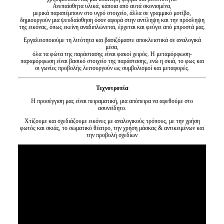
Ανεπαίσθητα υλικά, κάποια από αυτά σκονισμένα,
μερικά παραπέμπουν στο υγρό στοιχείο, άλλα σε γραμμικό μοτίβο,
δημιουργούν μια ψευδαίσθηση όσον αφορά στην αντίληψη και την πρόσληψη
της εικόνας, όπως εκείνη αναδιπλώνεται, έρχεται και φεύγει από μπροστά μας.
Εργαλειοποιούμε τη λιτότητα και βασιζόμαστε αποκλειστικά σε αναλογικά
μέσα,
όλα τα φώτα της παράστασης είναι φακοί χειρός. Η μεταμόρφωση-
παραμόρφωση είναι βασικό στοιχείο της παράστασης, ενώ η σκιά, το φως και
οι γωνίες προβολής λειτουργούν ως συμβολισμοί και μεταφορές.
Τεχνοτροπία
Η προσέγγιση μας είναι πειραματική, μια απόπειρα να αφεθούμε στο
ασυνείδητο.
Χτίζουμε και σχεδιάζουμε εικόνες με αναλογικούς τρόπους, με την χρήση
φωτός και σκιάς, το σωματικό θέατρο, την χρήση μάσκας & αντικειμένων και
την προβολή σχεδίων