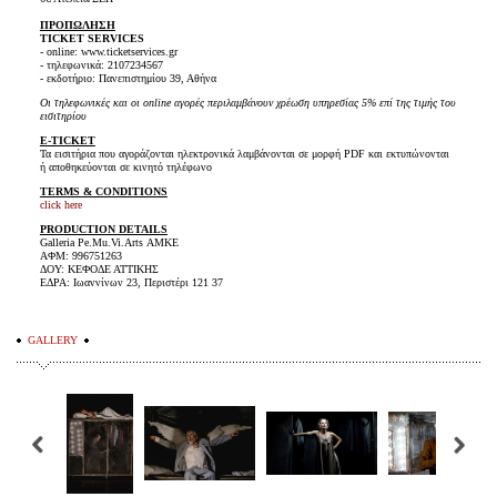
ΠΡΟΠΩΛΗΣΗ
TICKET SERVICES
- online: www.ticketservices.gr
- τηλεφωνικά: 2107234567
- εκδοτήριο: Πανεπιστημίου 39, Αθήνα
Οι τηλεφωνικές και οι online αγορές περιλαμβάνουν χρέωση υπηρεσίας 5% επί της τιμής του
εισιτηρίου
E-TICKET
Τα εισιτήρια που αγοράζονται ηλεκτρονικά λαμβάνονται σε μορφή PDF και εκτυπώνονται
ή αποθηκεύονται σε κινητό τηλέφωνο
TERMS & CONDITIONS
click here
PRODUCTION DETAILS
Galleria Pe.Mu.Vi.Arts ΑΜΚΕ
ΑΦΜ: 996751263
ΔΟΥ: ΚΕΦΟΔΕ ΑΤΤΙΚΗΣ
ΕΔΡΑ: Ιωαννίνων 23, Περιστέρι 121 37
GALLERY