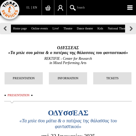
EL
EN
Search
39, Panepistimiou Str, Athens
Home page
Online events
Live!
Theatre
Dance theater
Kids
National Theatre
Gr
(+30)210 7234567
ΟΔΥΣΣΕΑΣ
info@ticketservices.gr
«Τα μπλε σου μάτια & ο πατέρας της θάλασσας του φανταστικού»
REKTIFIE - Center for Research
in Mixed Performing Arts
Search
Sign up/Sign in
PRESENTATION
INFORMATION
TICKETS
Check out
PRESENTATION
Search your order
σσ
ΟΔΥ
ΕΑΣ
Personal Data
«Τα μπλε σου μάτια & ο πατέρας της θάλασσας του
Information
φανταστικού»