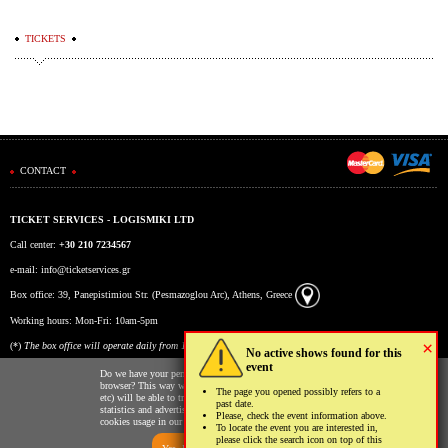
TICKETS
CONTACT
TICKET SERVICES - LOGISMIKI LTD
Call center:
+30 210 7234567
e-mail:
info@ticketservices.gr
Box office: 39, Panepistimiou Str. (Pesmazoglou Arc), Athens, Greece
Working hours: Mon-Fri: 10am-5pm
×
(*)
The box office will operate daily from 10:00 to 15:00 during the period 17/7 to 6/8.
No active shows found for this
event
Do we have your permission to store cookies to your
browser? This way we and third parties (Google, Facebook
The page you opened possibly refers to a
etc) will be able to track your usage of our website for
past date.
statistics and advertising reasons. You may read more on the
Please, check the event information above.
cookies usage in our website clicking
here
.
To locate the event you are interested in,
please click the search icon on top of this