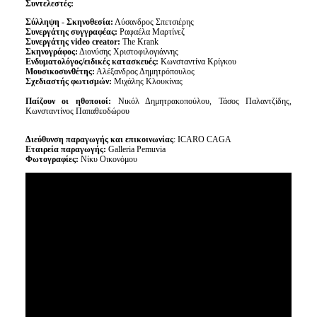
Συντελεστές:
Σύλληψη - Σκηνοθεσία:
Λύσανδρος Σπετσιέρης
Συνεργάτης συγγραφέας:
Ραφαέλα Μαρτίνεζ
Συνεργάτης video creator:
The Krank
Σκηνογράφος:
Διονύσης Χριστοφιλογιάννης
Ενδυματολόγος/ειδικές κατασκευές:
Κωνσταντίνα Κρίγκου
Μουσικοσυνθέτης:
Αλέξανδρος Δημητρόπουλος
Σχεδιαστής φωτισμών:
Μιχάλης Κλουκίνας
Παίζουν οι ηθοποιοί:
Νικόλ Δημητρακοπούλου, Τάσος Παλαντζίδης,
Κωνσταντίνος Παπαθεοδώρου
Διεύθυνση παραγωγής και επικοινωνίας
: ICARO CAGA
Εταιρεία παραγωγής:
Galleria Pemuvia
Φωτογραφίες:
Νίκυ Οικονόμου