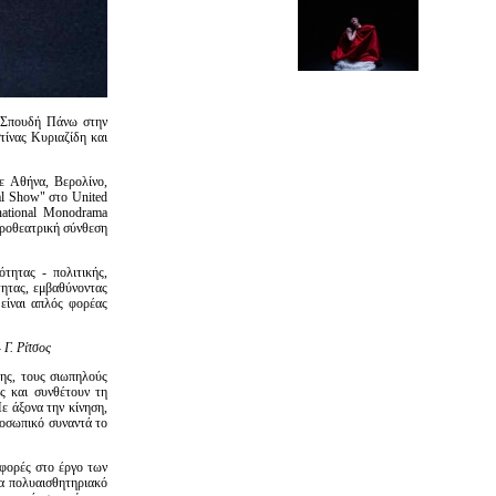
 Σπουδή Πάνω στην
τίνας Κυριαζίδη και
 Αθήνα, Βερολίνο,
al Show" στο United
national Monodrama
ροθεατρική σύνθεση
ότητας - πολιτικής,
τητας, εμβαθύνοντας
είναι απλός φορέας
- Γ. Ρίτσος
της, τους σιωπηλούς
ς και συνθέτουν τη
ε άξονα την κίνηση,
ροσωπικό συναντά το
φορές στο έργο των
να πολυαισθητηριακό