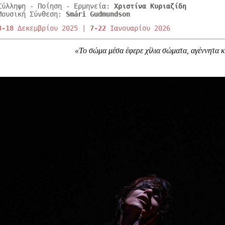
Είσοδος διαχειριστή
Σύλληψη - Ποίηση - Ερμηνεία:
Χριστίνα Κυριαζίδη
Μουσική Σύνθεση:
Smári Gudmundson
3-18
Δεκεμβρίου 2025 |
7-22
Ιανουαρίου 2026
«Το σώμα μέσα έφερε χίλια σώματα, αγέννητα κ