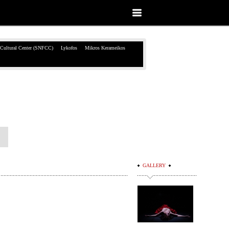
 Cultural Center (SNFCC)
Lykofos
Mikros Kerameikos
GALLERY