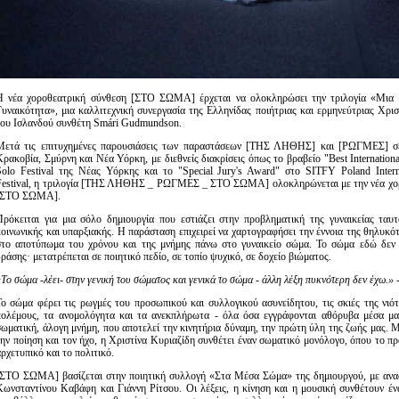
Η νέα χοροθεατρική σύνθεση [ΣΤΟ ΣΩΜΑ] έρχεται να ολοκληρώσει την τριλογία «Μια
Γυναικότητα», μια καλλιτεχνική συνεργασία της Ελληνίδας ποιήτριας και ερμηνεύτριας Χρισ
του Ισλανδού συνθέτη Smári Gudmundson.
Μετά τις επιτυχημένες παρουσιάσεις των παραστάσεων [ΤΗΣ ΛΗΘΗΣ] και [ΡΩΓΜΕΣ] σε
Κρακοβία, Σμύρνη και Νέα Υόρκη, με διεθνείς διακρίσεις όπως το βραβείο "Best Internation
Solo Festival της Νέας Υόρκης και το "Special Jury's Award" στο SITFY Poland Inter
Festival, η τριλογία [ΤΗΣ ΛΗΘΗΣ _ ΡΩΓΜΕΣ _ ΣΤΟ ΣΩΜΑ] ολοκληρώνεται με την νέα χο
[ΣΤΟ ΣΩΜΑ].
Πρόκειται για μια σόλο δημιουργία που εστιάζει στην προβληματική της γυναικείας ταυτ
κοινωνικής και υπαρξιακής. Η παράσταση επιχειρεί να χαρτογραφήσει την έννοια της θηλυκό
στο αποτύπωμα του χρόνου και της μνήμης πάνω στο γυναικείο σώμα. Το σώμα εδώ δεν 
ράσης· μετατρέπεται σε ποιητικό πεδίο, σε τοπίο ψυχικό, σε δοχείο βιώματος.
Το σώμα -λέει- στην γενική του σώματος και γενικά το σώμα - άλλη λέξη πυκνότερη δεν έχω.
»
Το σώμα φέρει τις ρωγμές του προσωπικού και συλλογικού ασυνείδητου, τις σκιές της νιό
πολέμους, τα ανομολόγητα και τα ανεκπλήρωτα - όλα όσα εγγράφονται αθόρυβα μέσα μα
σωματική, άλογη μνήμη, που αποτελεί την κινητήρια δύναμη, την πρώτη ύλη της ζωής μας. Μ
την ποίηση και τον ήχο, η Χριστίνα Κυριαζίδη συνθέτει έναν σωματικό μονόλογο, όπου το π
ρχετυπικό και το πολιτικό.
[ΣΤΟ ΣΩΜΑ] βασίζεται στην ποιητική συλλογή «Στα Μέσα Σώμα» της δημιουργού, με ανα
Κωνσταντίνου Καβάφη και Γιάννη Ρίτσου. Οι λέξεις, η κίνηση και η μουσική συνθέτουν έ