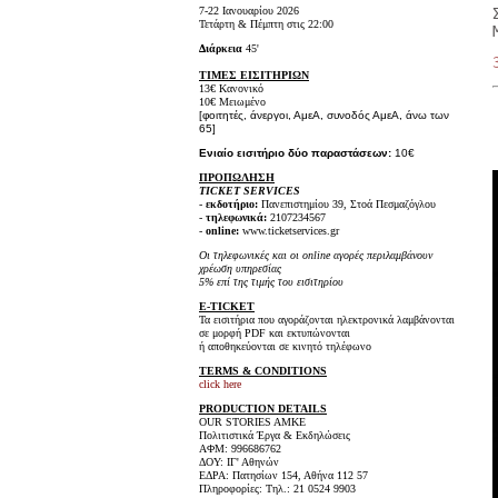
7-22 Ιανουαρίου 2026
Τετάρτη & Πέμπτη στις 22:00
Διάρκεια
45'
ΤΙΜΕΣ ΕΙΣΙΤΗΡΙΩΝ
13€ Κανονικό
10€ Μειωμένο
[φοιτητές, άνεργοι, ΑμεΑ, συνοδός ΑμεΑ, άνω των
65]
Ενιαίο εισιτήριο δύο παραστάσεων:
10€
ΠΡΟΠΩΛΗΣΗ
TICKET SERVICES
-
εκδοτήριο:
Πανεπιστημίου 39, Στοά Πεσμαζόγλου
-
τηλεφωνικά:
2107234567
-
online:
www.ticketservices.gr
Οι τηλεφωνικές και οι online αγορές περιλαμβάνουν
χρέωση υπηρεσίας
5% επί της τιμής του εισιτηρίου
E-TICKET
Τα εισιτήρια που αγοράζονται ηλεκτρονικά λαμβάνονται
σε μορφή PDF και εκτυπώνονται
ή αποθηκεύονται σε κινητό τηλέφωνο
TERMS & CONDITIONS
click here
PRODUCTION DETAILS
OUR STORIES AMKE
Πολιτιστικά Έργα & Εκδηλώσεις
ΑΦΜ: 996686762
ΔΟΥ: ΙΓ' Αθηνών
ΕΔΡΑ: Πατησίων 154, Αθήνα 112 57
Πληροφορίες: Τηλ.: 21 0524 9903