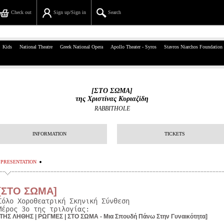
Check out
Sign up/Sign in
Search
39, Panepistimiou Str, Athens
Kids
National Theatre
Greek National Opera
Apollo Theater - Syros
Stavros Niarchos Foundation
(+30)210 7234567
info@ticketservices.gr
[ΣΤΟ ΣΩΜΑ]
της Χριστίνας Κυριαζίδη
Search
RABBITHOLE
Sign up/Sign in
INFORMATION
TICKETS
Check out
PRESENTATION
Search your order
Personal Data
[
ΣΤΟ ΣΩΜΑ
]
Σόλο Χοροθεατρική Σκηνική Σύνθεση
Information
Μέρος 3ο της τριλογίας:
ΤΗΣ ΛΗΘΗΣ | ΡΩΓΜΕΣ | ΣΤΟ ΣΩΜΑ - Μια Σπουδή Πάνω Στην Γυναικότητα]