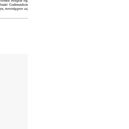
τυπικά στοιχεία της
η Smári Gudmundson
ήχος συνυπάρχουν ως