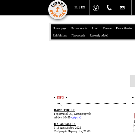
EL
EN
Home page
Online events
Live!
Theatre
Dance theater
Exhibitions
Προσφορές
Recently added
INFO
RABBITHOLE
Γερμανικού 20, Μεταξουργείο
Αθήνα 10435
(χάρτης)
ΠΑΡΑΣΤΑΣΕΙΣ
3-18 Δεκεμβρίου 2025
[
Τετάρτη & Πέμπτη στις 21:00