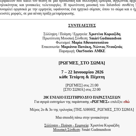
περιβάλλον που καλεί τον θεατή σε μια προσωπική και συλλογική εμπειρία, αγγίζοντας αρχε
θηλυκότητας και γυναικείες τελετουργίες. Η πρωτότυπη μουσική του Ισλανδού συνθέτ
συνομιλεί οργανικά με την ερμηνεία, υφαίνοντας ένα ηχητικό σύμπαν, όπου το σώμα και ο 
ρευστές μορφές, σε μια αέναη πράξη μεταμόρφωσης.
ΣΥΝΤΕΛΕΣΤΕΣ
Σύλληψη / Ποίηση / Ερμηνεία:
Χριστίνα Κυριαζίδη
Πρωτότυπη Μουσική Σύνθεση:
Smári Gudmundson
Φωτισμοί:
Μαρία Αθανασοπούλου
Επικοινωνία:
Μαριάννα Παπάκη, Νώντας Ντουζινάς
Παραγωγή:
OurStories ΑΜΚΕ
[
ΡΩΓΜΕΣ_ΣΤΟ ΣΩΜΑ
]
7 – 22 Ιανουαρίου 2026
κάθε Τετάρτη & Πέμπτη
[ΡΩΓΜΕΣ] στις 21:00
[ΣΤΟ ΣΩΜΑ] στις 22:00
20€ ΕΝΙΑΙΟ ΕΙΣΙΤΗΡΙΟ ΔΥΟ ΠΑΡΑΣΤΑΣΕΩΝ
Για αγορά εισιτηρίων της παράστασης
«ΡΩΓΜΕΣ»
επιλέξτε
εδώ
Μέρος 2ο & 3ο της τριλογίας [ΤΗΣ ΛΗΘΗΣ_ΡΩΓΜΕΣ_ΣΤΟ ΣΩΜΑ]
Μια σπουδή πάνω στην γυναικότητα
Σύλληψη
-
Ποίηση
-
Ερμηνεία
: Χριστίνα Κυριαζίδη
Μουσική Σύνθεση
: Smári Gudmundson