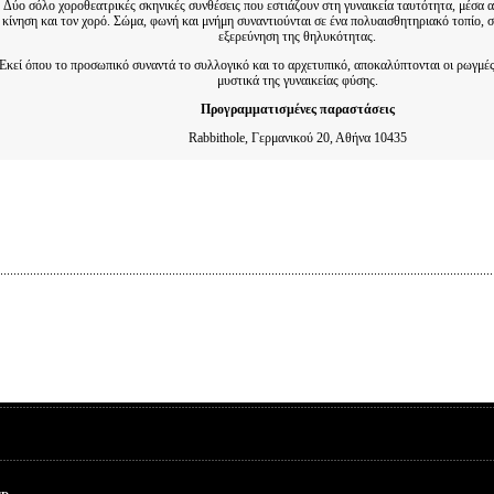
Δύο σόλο χοροθεατρικές σκηνικές συνθέσεις που εστιάζουν στη γυναικεία ταυτότητα, μέσα α
κίνηση και τον χορό. Σώμα, φωνή και μνήμη συναντιούνται σε ένα πολυαισθητηριακό τοπίο, σ
εξερεύνηση της θηλυκότητας.
Εκεί όπου το προσωπικό συναντά το συλλογικό και το αρχετυπικό, αποκαλύπτονται οι ρωγμές,
μυστικά της γυναικείας φύσης.
Προγραμματισμένες παραστάσεις
Rabbithole, Γερμανικού 20, Αθήνα 10435