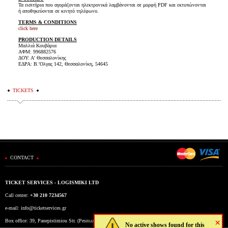
Τα εισιτήρια που αγοράζονται ηλεκτρονικά λαμβάνονται σε μορφή PDF και εκτυπώνονται
ή αποθηκεύονται σε κινητό τηλέφωνο.
TERMS & CONDITIONS
click here
PRODUCTION DETAILS
Μαλλιά Κουβάρια
ΑΦΜ: 996882576
ΔΟΥ: Α' Θεσσαλονίκης
ΕΔΡΑ: Β.'Ολγας 142, Θεσσαλονίκη, 54645
TICKETS
CONTACT
TICKET SERVICES - LOGISMIKI LTD
Call center:
+30 210 7234567
e-mail:
info@ticketservices.gr
×
Box office: 39, Panepistimiou Str. (Pesmazoglou Arc), Athens, Greece
No active shows found for this