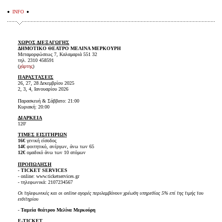
INFO
ΧΩΡΟΣ ΔΙΕΞΑΓΩΓΗΣ
ΔΗΜΟΤΙΚΟ ΘΕΑΤΡΟ ΜΕΛΙΝΑ ΜΕΡΚΟΥΡΗ
Μεταμορφώσεως 7, Καλαμαριά 551 32
τηλ. 2310 458591
(
χάρτης
)
ΠΑΡΑΣΤΑΣΕΙΣ
26, 27, 28 Δεκεμβρίου 2025
2, 3, 4, Ιανουαρίου 2026
Παρασκευή & Σάββατο: 21:00
Κυριακή: 20:00
ΔΙΑΡΚΕΙΑ
120'
ΤΙΜΕΣ ΕΙΣΙΤΗΡΙΩΝ
16€
γενική είσοδος
14€
φοιτητικό, ανέργων, άνω των 65
12€
ομαδικό άνω των 10 ατόμων
ΠΡΟΠΩΛΗΣΗ
- TICKET SERVICES
- online: www.ticketservices.gr
- τηλεφωνικά: 2107234567
Οι τηλεφωνικές και οι online αγορές περιλαμβάνουν χρέωση υπηρεσίας 5% επί της τιμής του
εισιτηρίου
-
Ταμεία θεάτρου Μελίνα Μερκούρη
E-TICKET