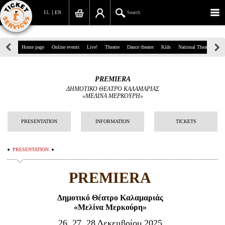
EL
EN
Search
39, Panepistimiou Str, Athens
Home page
Online events
Live!
Theatre
Dance theater
Kids
National Theatre
Gr
(+30)210 7234567
PREMIERA
info@ticketservices.gr
ΔΗΜΟΤΙΚΟ ΘΕΑΤΡΟ ΚΑΛΑΜΑΡΙΑΣ
«ΜΕΛΙΝΑ ΜΕΡΚΟΥΡΗ»
Search
PRESENTATION
INFORMATION
TICKETS
Sign up/Sign in
Check out
PRESENTATION
Search your order
PREMIERA
Personal Data
Δημοτικό Θέατρο Καλαμαριάς
«Μελίνα Μερκούρη»
Information
26, 27, 28 Δεκεμβρίου 2025