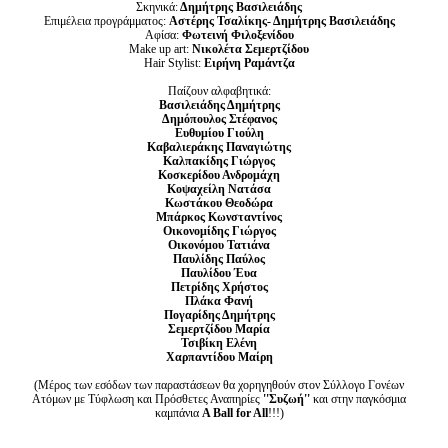
Σκηνικά:
Δημήτρης Βασιλειάδης
Επιμέλεια προγράμματος:
Αστέρης Τσαλίκης- Δημήτρης Βασιλειάδης
Αφίσα:
Φωτεινή Φιλοξενίδου
Make up art:
Νικολέτα Σεμερτζίδου
Hair Stylist:
Ειρήνη Ραμάντζα
Παίζουν αλφαβητικά:
Βασιλειάδης Δημήτρης
Δημόπουλος Στέφανος
Ευθυμίου Γιούλη
Καβαλιεράκης Παναγιώτης
Καλπακίδης Γιώργος
Κοσκερίδου Ανδρομάχη
Κοψαχε
ίλη Νατάσα
Κωστάκου Θεοδώρα
Μπάρκος Κωνσταντίνος
Οικονομίδης Γιώργος
Οικονόμου Τατιάνα
Παυλίδης Παύλος
Παυλίδου Έυα
Πετρίδης Χρήστος
Πλάκα Φανή
Πογαρίδης Δημήτρης
Σεμερτζίδου Μαρία
Τσιβίκη Ελένη
Χαρπαντίδου Μαίρη
(Μέρος των εσόδων των παραστάσεων θα χορηγηθούν στον
Σύλλογο Γονέων
Ατόμων με Τύφλωση και Πρόσθετες Αναπηρίες
''Συζωή''
και στην παγκόσμια
καμπάνια
A
B
all for
All
!!!)