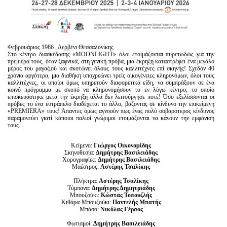
Φεβρουάριος 1986 , Δερβένι Θεσσαλονίκης.
Στο κέντρο διασκέδασης «MOONLIGHT» όλοι ετοιμάζονται πυρετωδώς για την
πρεμιέρα τους, όταν ξαφνικά, στη γενική πρόβα, μια έκρηξη καταστρέφει ένα μεγάλο
μέρος του μαγαζιού και σκοτώνει όλους τους καλλιτέχνες επί σκηνής! Σχεδόν 40
χρόνια αργότερα, μια διαθήκη υποχρεώνει τρείς οικογένειες κληρονόμων, όλοι τους
καλλιτέχνες, οι οποίοι όμως υπηρετούν διαφορετικά είδη, να συμπράξουν σε ένα
κοινό πρόγραμμα με σκοπό να κληρονομήσουν το εν λόγω κέντρο, το οποίο
επισκευάστηκε μετά την έκρηξη αλλά δεν λειτούργησε ποτέ! Όσο εξελίσσονται οι
πρόβες το ένα ευτράπελο διαδέχεται το άλλο, βάζοντας σε κίνδυνο την επικείμενη
«PREMIERA» τους! Άπαντες όμως αγνοούν πως ένας πολύ σοβαρότερος κίνδυνος
παραμονεύει γιατί κάποιοι παλιοί γνώριμοι ετοιμάζονται να κάνουν την εμφάνιση
τους...
Κείμενο:
Γιώργος Οικονομίδης
Σκηνοθεσία:
Δημήτρης Βασιλειάδης
Χορογραφίες:
Δημήτρης Βασιλειάδης
Μαέστρος:
Αστέρης Τσαλίκης
Πλήκτρα:
Αστέρης Τσαλίκης
Τύμπανα:
Δημήτρης Δημητριάδης
Μπουζούκι:
Κώστας Τοπουζλής
Κιθάρα-Μπουζούκι:
Παντελής Μπατής
Μπάσο:
Νικόλας Γέρσος
Φωτισμοί:
Δημήτρης Βασιλειάδης