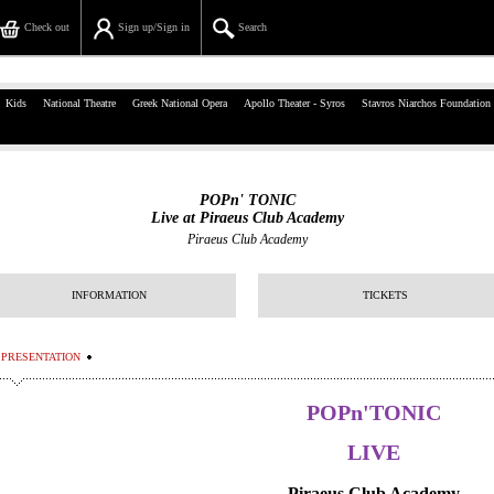
Check out
Sign up/Sign in
Search
39, Panepistimiou Str, Athens
Kids
National Theatre
Greek National Opera
Apollo Theater - Syros
Stavros Niarchos Foundation
(+30)210 7234567
info@ticketservices.gr
POPn' TONIC
Live at Piraeus Club Academy
Search
Piraeus Club Academy
Sign up/Sign in
INFORMATION
TICKETS
Check out
PRESENTATION
Search your order
POPn'TONIC
Personal Data
LIVE
Information
Piraeus Club Academy