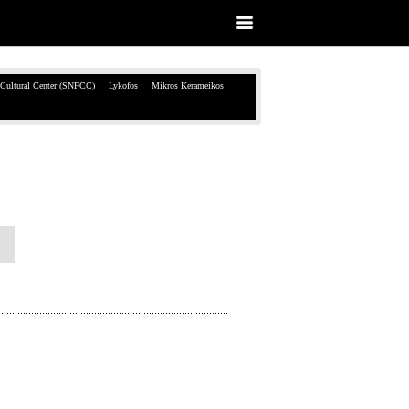
 Cultural Center (SNFCC)
Lykofos
Mikros Kerameikos