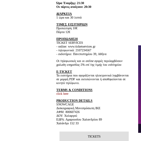
Ώρα Έναρξης: 21:30
Οι πόρτες ανοίγουν: 20:30
ΔΙΑΡΚΕΙΑ
1 ώρα και 30 λεπτά
ΤΙΜΕΣ ΕΙΣΙΤΗΡΙΩΝ
Προπώληση 10€
Πόρτα 12€
ΠΡΟΠΩΛΗΣΗ
TICKET SERVICES
- online: www.ticketservices.gr
- τηλεφωνικά: 2107234567
- εκδοτήριο: Πανεπιστημίου 39, Αθήνα
Οι τηλεφωνικές και οι online αγορές περιλαμβάνουν
χρέωση υπηρεσίας 5% επί της τιμής του εισιτηρίου
E-TICKET
Τα εισιτήρια που αγοράζονται ηλεκτρονικά λαμβάνονται
σε μορφή PDF και εκτυπώνονται ή αποθηκεύονται σε
κινητό τηλέφωνο.
TERMS & CONDITIONS
click here
PRODUCTION DETAILS
SNOWCAGE
Δισκογραφική Μονοπρόσωπη ΙΚΕ
ΑΦΜ: 800607426
ΔΟΥ: Χολαργού
ΕΔΡΑ: Αμαρουσίου Χαλανδρίου 89
Χαλάνδρι 152 33
TICKETS