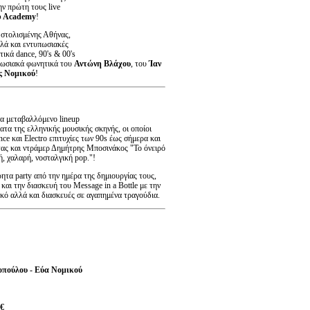
ν πρώτη τους live
b Academy
!
 στολισμένης Αθήνας,
λλά και εντυπωσιακές
ικά dance, 90's & 00's
υπωσιακά φωνητικά του
Αντώνη Βλάχου
, του
Ίαν
ς Νομικού
!
να μεταβαλλόμενο lineup
τα της ελληνικής μουσικής σκηνής, οι οποίοι
e και Electro επιτυχίες των 90s έως σήμερα και
ντας και ντράμερ Δημήτρης Μποσινάκος "Το όνειρό
ή, χαλαρή, νοσταλγική pop."!
ητα party από την ημέρα της δημιουργίας τους,
αι την διασκευή του Message in a Bottle με την
ικό αλλά και διασκευές σε αγαπημένα τραγούδια.
πούλου - Εύα Νομικού
€