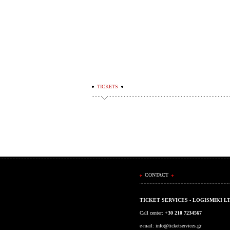
TICKETS
CONTACT
TICKET SERVICES - LOGISMIKI L
Call center:
+30 210 7234567
e-mail:
info@ticketservices.gr