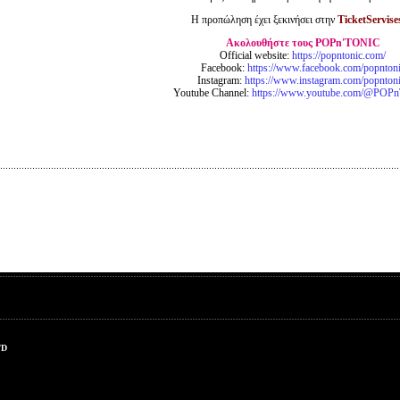
Η προπώληση έχει ξεκινήσει στην
TicketServise
Ακολουθήστε
τους
POPn'TONIC
Official website:
https://popntonic.com/
Facebook:
https://www.facebook.com/popnton
Instagram:
https://www.instagram.com/popntoni
Youtube Channel:
https://www.youtube.com/@PO
TD