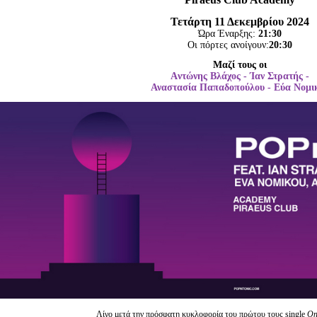
Είσοδος διαχειριστή
Τετάρτη
11
Δεκεμβρίου 2024
Ώρα Έναρξης:
21:30
Οι πόρτες ανοίγουν:
20:30
Μαζί τους οι
Aντώνης Βλάχος - Ίαν Στρατής -
Αναστασία Παπαδοπούλου - Εύα Νομι
Λίγο μετά την πρόσφατη κυκλοφορία του πρώτου τους single
On