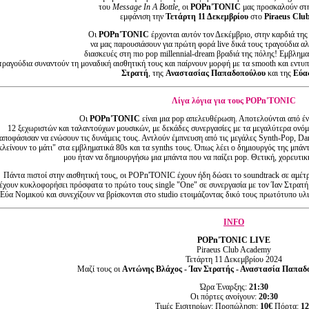
του
Message In A Bottle
, οι
POPn'TONIC
μας προσκαλούν στη
εμφάνιση την
Τετάρτη 11 Δεκεμβρίου
στο
Piraeus Clu
Οι
POPn'TONIC
έρχονται αυτόν τον Δεκέμβριο, στην καρδιά της
να μας παρουσιάσουν για πρώτη φορά live δικά τους τραγούδια α
διασκευές στη πιο pop millennial-dream βραδιά της πόλης! Εμβληματ
τραγούδια συναντούν τη μοναδική αισθητική τους και παίρνουν μορφή με τα smooth και εντ
Στρατή
, της
Αναστασίας Παπαδοπούλου
και της
Εύα
Λίγα λόγια για τους POPn'TONIC
Οι
POPn'TONIC
είναι μια pop απελευθέρωση. Αποτελούνται από έ
12 ξεχωριστών και ταλαντούχων μουσικών, με δεκάδες συνεργασίες με τα μεγαλύτερα ονόμα
αποφάσισαν να ενώσουν τις δυνάμεις τους. Αντλούν έμπνευση από τις μεγάλες Synth-Pop, Danc
κλείνουν το μάτι" στα εμβληματικά 80s και τα synths τους. Όπως λέει ο δημιουργός της μπά
μου ήταν να δημιουργήσω μια μπάντα που να παίζει pop. Θετική, χορευτικ
Πάντα πιστοί στην αισθητική τους, οι POPn'TONIC έχουν ήδη δώσει το soundtrack σε αμέτρ
έχουν κυκλοφορήσει πρόσφατα το πρώτο τους single "One" σε συνεργασία με τον Ίαν Στρατή κ
Εύα Νομικού και συνεχίζουν να βρίσκονται στο studio ετοιμάζοντας δικό τους πρωτότυπο υλ
INFO
POPn'TONIC LIVE
Piraeus Club Academy
Τετάρτη 11 Δεκεμβρίου 2024
Μαζί τους οι
Aντώνης Βλάχος - Ίαν Στρατής -
Αναστασία Παπαδο
Ώρα Έναρξης:
21:30
Οι πόρτες ανοίγουν:
20:30
Τιμές Εισιτηρίων: Προπώληση:
10€
Πόρτα:
12