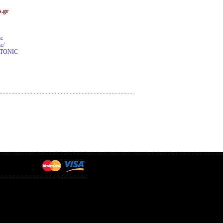
s.gr
ic
c/
PnTONIC