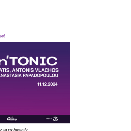
κού
e
και της διασκευής