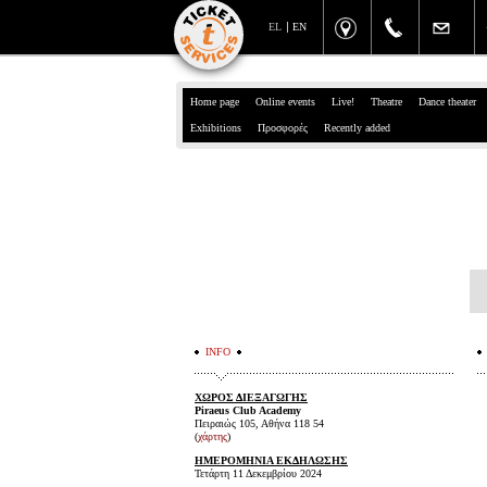
EL
EN
Home page
Online events
Live!
Theatre
Dance theater
Exhibitions
Προσφορές
Recently added
INFO
ΧΩΡΟΣ ΔΙΕΞΑΓΩΓΗΣ
Piraeus Club Academy
Πειραιώς 105, Αθήνα 118 54
(
χάρτης
)
ΗΜΕΡΟΜΗΝΙΑ ΕΚΔΗΛΩΣΗΣ
Τετάρτη 11 Δεκεμβρίου 2024