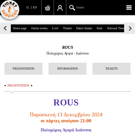
EL
EN
Search
39, Panepistimiou Str, Athens
Home page
Online events
Live!
Theatre
Dance theater
Kids
National Theatre
Gr
(+30)210 7234567
ROUS
info@ticketservices.gr
Πολυχώρος Αγορά - Ιωάννινα
Search
PRESENTATION
INFORMATION
TICKETS
Sign up/Sign in
PRESENTATION
Check out
ROUS
Search your order
Personal Data
Παρασκευή 13 Δεκεμβρίου 2024
οι πόρτες ανοίγουν 21:00
Information
Πολυχώρος Αγορά Ιωάννινα