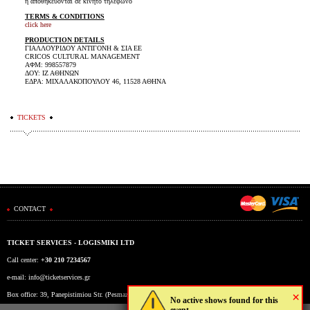
ή αποθηκεύονται σε κινητό τηλέφωνο
TERMS & CONDITIONS
click here
PRODUCTION DETAILS
ΓΙΑΛΛΟΥΡΙΔΟΥ ΑΝΤΙΓΟΝΗ & ΣΙΑ ΕΕ
CRICOS CULTURAL MANAGEMENT
ΑΦΜ: 998557879
ΔΟΥ: ΙΖ ΑΘΗΝΩΝ
ΕΔΡΑ: ΜΙΧΑΛΑΚΟΠΟΥΛΟΥ 46, 11528 ΑΘΗΝΑ
TICKETS
CONTACT
TICKET SERVICES - LOGISMIKI LTD
Call center:
+30 210 7234567
e-mail:
info@ticketservices.gr
×
Box office: 39, Panepistimiou Str. (Pesmazoglou Arc), Athens, Greece
No active shows found for this
event