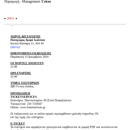
Παραγωγή - Management:
Cricos
INFO
ΧΩΡΟΣ ΔΙΕΞΑΓΩΓΗΣ
Πολυχώρος Αγορά Ιωάννινα
Κώστα Κάτσαρη 11, 454 44
(χάρτης)
ΗΜΕΡΟΜΗΝΙΑ ΕΚΔΗΛΩΣΗΣ
Παρασκευή 13 Δεκεμβρίου 2024
ΟΙ ΠΟΡΤΕΣ ΑΝΟΙΓΟΥΝ
21:00
ΩΡΑ ΕΝΑΡΞΗΣ
22:00
ΤΙΜΕΣ ΕΙΣΙΤΗΡΙΩΝ
12€
Γενική είσοδος
ΠΡΟΠΩΛΗΣΗ
TICKET
SERVICES
Εκδοτήριο: Πανεπιστημίου 39 (Στοά Πεσμαζόγλου)
Τηλεφωνικά: 210 7234567
Online: www.ticketservices.gr
Οι τηλεφωνικές και οι online αγορές περιλαμβάνουν χρέωση υπηρεσίας 5%
επί της τιμής του εισιτηρίου
E-TICKET
Τα εισιτήρια που αγοράζονται ηλεκτρονικά λαμβάνονται σε μορφή PDF και εκτυπώνονται