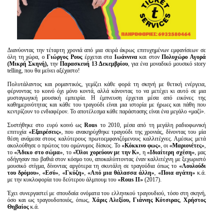
Διανύοντας την τέταρτη χρονιά από μια σειρά άκρως επιτυχημένων εμφανίσεων σε
όλη τη χώρα, ο
Γιώργος Ρους
έρχεται στα
Ιωάννινα
και στον
Πολυχώρο Αγορά
(Μικρή Σκηνή)
,
την
Παρασκευή 13 Δεκεμβρίου
,
για ένα μοναδικό μουσικό story
telling, που θα μείνει αξέχαστο!
Πολυτάλαντος και ρομαντικός, γεμίζει κάθε φορά τη σκηνή με θετική ενέργεια,
φέρνοντας το κοινό όχι μόνο κοντά, αλλά κάνοντας το να μετέχει κι αυτό σε μια
μυσταγωγική μουσική εμπειρία. Η έμπνευση έρχεται μέσα από εικόνες της
καθημερινότητας και κάθε του τραγούδι είναι μια ιστορία με ήρωες και πάθη που
κεντρίζουν το ενδιαφέρον. Το αποτέλεσμα κάθε παράστασης είναι ένα μεγάλο «μαζί».
Συστήθηκε στο ευρύ κοινό ως
Rous
το 2010, μέσα από τη μεγάλη ραδιοφωνική
επιτυχία
«Εξαιρέσεις»
, που ανακηρύχθηκε τραγούδι της χρονιάς, δίνοντας του μία
θέση ανάμεσα στους καλύτερους πρωτοεμφανιζόμενους καλλιτέχνες. Αμέσως μετά
ακολούθησε ο πρώτος του ομώνυμος δίσκος. Το
«Κόκκινο φως»
, οι
«Μαριονέτες»
,
το
«Άδικο στο σώμα»
, το
«Όλοι χορεύουν με την Κ»
, η
«Ιδιαίτερη σχέση»
, μας
οδήγησαν πιο βαθιά στον κόσμο του, αποκαλύπτοντας έναν καλλιτέχνη με ξεχωριστό
μουσικό στίγμα, δίνοντας αργότερα τη σκυτάλη σε τραγούδια όπως το
«Λουλούδι
του δρόμου»
,
«Εσύ»
,
«Γκύζη»
,
«Από μια θάλασσα άλλη»
,
«Ποια αγάπη»
κ.ά.
με την κυκλοφορία του δεύτερου άλμπουμ του
«Rous II»
(2017).
Έχει συνεργαστεί με σπουδαία ονόματα του ελληνικού τραγουδιού, τόσο στη σκηνή,
όσο και ως τραγουδοποιός, όπως,
Χάρις Αλεξίου, Γιάννης Κότσιρας
,
Χρήστος
Θηβαίος
κ.ά.