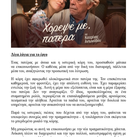
Είσοδος διαχειριστή
Λίγα λόγια για το έργο
Ένας πατέρας με άνοια και η υστερική κόρη του, προσπαθούν μάταια
να
επικοινωνήσουν. Ο καθένας μέσα από την δική του διαταραχή, πάλλεται
μέσα του, αναζητώντας την προσωπική του λύτρωση.
Η κόρη έχει αφιερωθεί ολοκληρωτικά στον πατέρα της. Τον επισκέπτεται
καθημερινά, τον φροντίζει, έχει την απόλυτη ευθύνη του. Έχει παραμερίσει
εντελώς την ζωή της. Αυτή η μέρα που εξελίσσεται, είναι και η μέρα έξαρσης
του πατέρα. Δεν την αναγνωρίζει. Ο ίδιος, προσκολλημένος σε ένα
σταματημένο ρολόι, περιορίζεται σε επαναλαμβανόμενα μοτίβα, αρνούμενος
πεισματικά την αλήθεια. Αρνείται τα παιδιά του, αρνείται την δουλειά που
υπηρέτησε, αρνείται την ανικανότητά του να αυτοεξυπηρετηθεί.
Παρά τις υστερικές πιέσεις που δέχεται από την κόρη του, φαίνεται να
υπεκφεύγει συνεχώς από την πραγματικότητα – ή τουλάχιστον έτσι σκέφτεται
το μπερδεμένο μυαλό της κόρης.
Μη μπορώντας κι αυτή να επικοινωνήσει με την νέα πραγματικότητα, χάνεται.
Ανίκανη πλέον να διαχειριστεί και την προ πολλού, κατεστραμμένη σχέση με