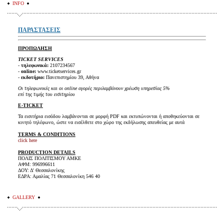
INFO
ΠΑΡΑΣΤΑΣΕΙΣ
ΠΡΟΠΩΛΗΣΗ
TICKET SERVICES
-
τηλεφωνικά:
2107234567
-
online:
www.ticketservices.gr
-
εκδοτήριο:
Πανεπιστημίου 39, Αθήνα
Οι τηλεφωνικές και οι online αγορές περιλαμβάνουν χρέωση υπηρεσίας 5%
επί της τιμής του εισιτηρίου
E-TICKET
Τα εισιτήρια εισόδου λαμβάνονται σε μορφή PDF και εκτυπώνονται ή αποθηκεύονται σε
κινητό τηλέφωνο, ώστε να εισέλθετε στο χώρο της εκδήλωσης απευθείας με αυτά
TERMS & CONDITIONS
click here
PRODUCTION DETAILS
ΠΟΛΙΣ ΠΟΛΙΤΙΣΜΟΥ ΑΜΚΕ
ΑΦΜ: 996996611
ΔΟΥ: Δ' Θεσσαλονίκης
ΕΔΡΑ: Αμαλίας 71 Θεσσαλονίκη 546 40
GALLERY