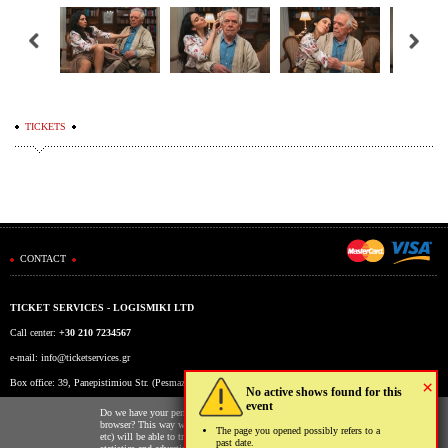
TICKETS
CONTACT
TICKET SERVICES - LOGISMIKI LTD
Call center:
+30 210 7234567
e-mail:
info@ticketservices.gr
×
Box office: 39, Panepistimiou Str. (Pesmazoglou Arc), Athens, Greece
No active shows found for this
event
Working hours: Mon-Fri: 9am-5pm
Do we have your permission to store cookies to your
browser? This way we and third parties (Google, Facebook
The page you opened possibly refers to a
etc) will be able to track your usage of our website for
past date.