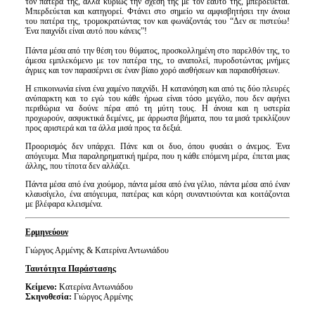
τον πατέρα της, αλλά κυρίως την σχέση της με τον εαυτό της, μπερδεύεται.
Μπερδεύεται και κατηγορεί. Φτάνει στο σημείο να αμφισβητήσει την άνοια
του πατέρα της, τρομοκρατώντας τον και
φωνάζοντάς του “Δεν σε πιστεύω!
Ένα παιχνίδι είναι αυτό που κάνεις”!
Πάντα μέσα από την θέση του θύματος, προσκολλημένη στο παρελθόν της, το
άμεσα εμπλεκόμενο με τον πατέρα της, το αναπολεί, πυροδοτώντας μνήμες
άγριες και τον παρασέρνει σε έναν βίαιο χορό αισθήσεων και παραισθήσεων.
Η επικοινωνία είναι ένα χαμένο παιχνίδι. Η κατανόηση και από τις δύο πλευρές
ανύπαρκτη και το εγώ του κάθε ήρωα είναι τόσο μεγάλο, που δεν αφήνει
περιθώρια να δούνε πέρα από τη μύτη τους. Η άνοια και η υστερία
προχωρούν, ασφυκτικά δεμένες, με άρρωστα βήματα, που τα μισά τρεκλίζουν
προς αριστερά και τα άλλα μισά προς τα δεξιά.
Προορισμός δεν υπάρχει. Πάνε και οι δυο, όπου φυσάει ο άνεμος. Ένα
απόγευμα. Μια παραληρηματική ημέρα, που η κάθε επόμενη μέρα, έπεται μιας
άλλης, που τίποτα δεν αλλάζει.
Πάντα μέσα από ένα χιούμορ, πάντα μέσα από ένα γέλιο, πάντα μέσα από έναν
κλαυσίγελο, ένα απόγευμα, πατέρας και κόρη συναντιούνται και κοιτάζονται
με βλέφαρα κλεισμένα.
Ερμηνεύουν
Γιώργος Αρμένης & Κατερίνα Αντωνιάδου
Ταυτότητα Παράστασης
Κείμενο:
Κατερίνα Αντωνιάδου
Σκηνοθεσία:
Γιώργος Αρμένης