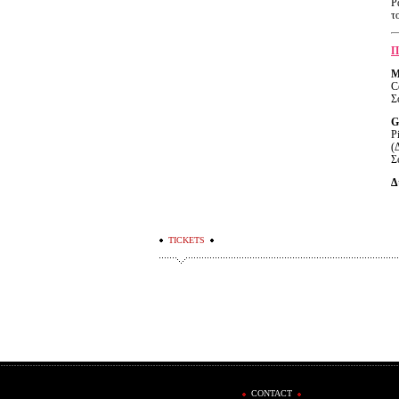
Ρ
τ
Π
M
C
Σ
G
P
(
Σ
Δ
TICKETS
CONTACT