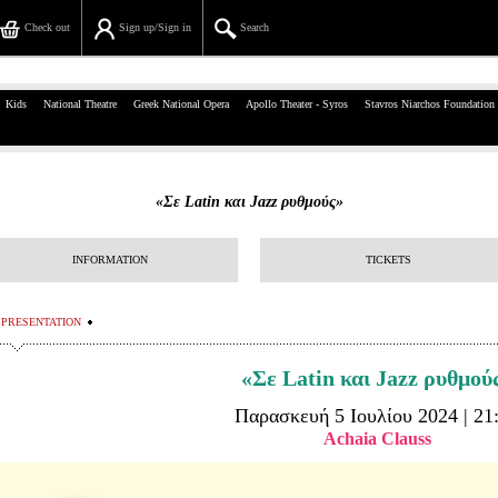
Check out
Sign up/Sign in
Search
39, Panepistimiou Str, Athens
Kids
National Theatre
Greek National Opera
Apollo Theater - Syros
Stavros Niarchos Foundation
(+30)210 7234567
info@ticketservices.gr
«Σε Latin και Jazz ρυθμούς»
Search
INFORMATION
TICKETS
Sign up/Sign in
Check out
PRESENTATION
Search your order
«Σε Latin και Jazz ρυθμού
Παρασκευή 5 Ιουλίου 2024 | 21
Personal Data
Achaia Clauss
Information