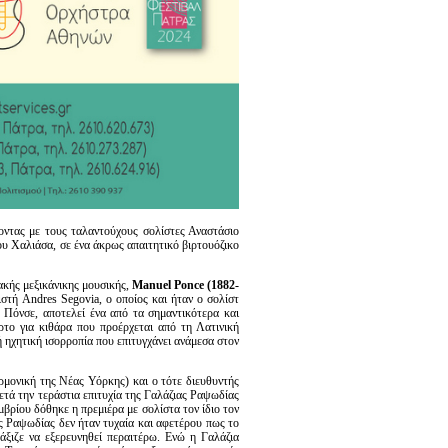
ντας με τους ταλαντούχους σολίστες Αναστάσιο
ου Χαλιάσα, σε ένα άκρως απαιτητικό βιρτουόζικο
ακής μεξικάνικης μουσικής,
Manuel
Ponce
(1882-
ιστή Andres Segovia, ο οποίος και ήταν ο σολίστ
 Πόνσε, αποτελεί ένα από τα σημαντικότερα και
ρτο για κιθάρα που προέρχεται από τη Λατινική
κή ηχητική ισορροπία που επιτυγχάνει ανάμεσα στον
μονική της Νέας Υόρκης) και ο τότε διευθυντής
ετά την τεράστια επιτυχία της Γαλάζιας Ραψωδίας
μβρίου δόθηκε η πρεμιέρα με σολίστα τον ίδιο τον
ας Ραψωδίας δεν ήταν τυχαία και αφετέρου πως το
 άξιζε να εξερευνηθεί περαιτέρω. Ενώ η Γαλάζια