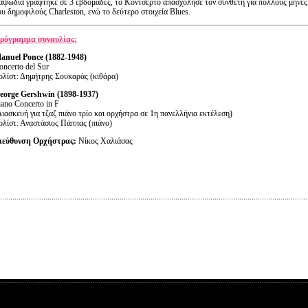
αψωδία γράφτηκε σε 3 εβδομάδες, το Κοντσέρτο απασχόλησε τον συνθέτη για πολλούς μήνες. 
ου δημοφιλούς Charleston, ενώ το δεύτερο στοιχεία Blues.
ρόγραμμα συναυλίας:
anuel
Ponce
(1882-1948)
oncerto del Sur
ολίστ: Δημήτρης Σουκαράς (κιθάρα)
eorge Gershwin (1898-1937)
iano Concerto in F
Διασκευή για τζαζ πιάνο τρίο και ορχήστρα σε 1η πανελλήνια εκτέλεση)
ολίστ: Αναστάσιος Πάππας (πιάνο)
ιεύθυνση Ορχήστρας:
Νίκος Χαλιάσας