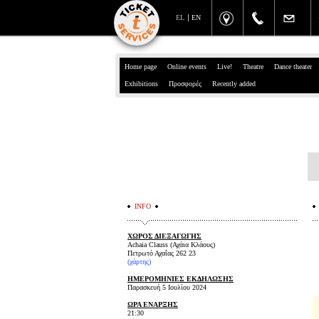
EL
EN
Home page
Online events
Live!
Theatre
Dance theater
Exhibitions
Προσφορές
Recently added
INFO
ΧΩΡΟΣ ΔΙΕΞΑΓΩΓΗΣ
Achaia Clauss (Αχάια Κλάους)
Πετρωτό Αχαΐας 262 23
(
χάρτης
)
ΗΜΕΡΟΜΗΝΙΕΣ ΕΚΔΗΛΩΣΗΣ
Παρασκευή 5 Ιουλίου 2024
ΩΡΑ ΕΝΑΡΞΗΣ
21:30