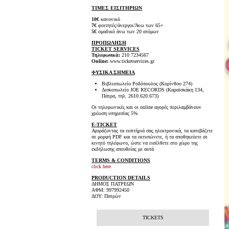
ΤΙΜΕΣ ΕΙΣΙΤΗΡΙΩΝ
10€
κανονικό
7€
φοιτητές/άνεργοι/Άνω των 65+
5€
ομαδικό άνω των 20 ατόμων
ΠΡΟΠΩΛΗΣΗ
TICKET SERVICES
Τηλεφωνικά:
210 7234567
Online:
www.ticketservices.gr
ΦΥΣΙΚΑ ΣΗΜΕΙΑ
Βιβλιοπωλείο Ροδόπουλος (Κορίνθου 274)
Δισκοπωλείο JOE RECORDS (Καραϊσκάκη 134,
Πάτρα, τηλ. 2610.620.673)
Οι τηλεφωνικές και οι online αγορές περιλαμβάνουν
χρέωση υπηρεσίας 5%
E-TICKET
Αγοράζοντας τα εισιτήριά σας ηλεκτρονικά, τα κατεβάζετε
σε μορφή PDF και τα εκτυπώνετε, ή τα αποθηκεύετε σε
κινητό τηλέφωνο, ώστε να εισέλθετε στο χώρο της
εκδήλωσης απευθείας με αυτά
TERMS & CONDITIONS
click here
PRODUCTION DETAILS
ΔΗΜΟΣ ΠΑΤΡΕΩΝ
ΑΦΜ: 997992450
ΔΟΥ: Πατρών
TICKETS