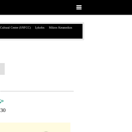
 Cultural Center (SNFCC)
Lykofos
Mikros Kerameikos
ς»
:30