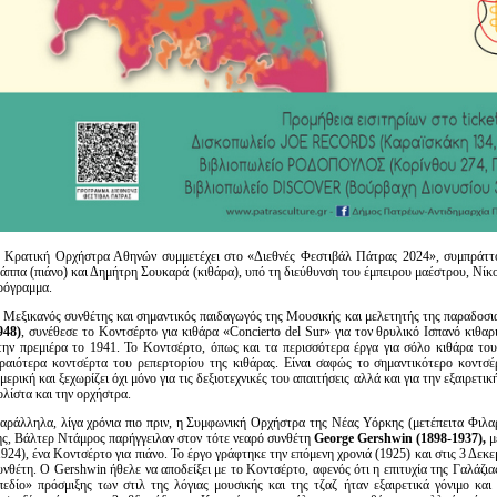
 Κρατική Ορχήστρα Αθηνών συμμετέχει στο «Διεθνές Φεστιβάλ Πάτρας 2024», συμπράττο
άππα (πιάνο) και Δημήτρη Σουκαρά (κιθάρα), υπό τη διεύθυνση του έμπειρου μαέστρου, Νίκ
ρόγραμμα.
 Μεξικανός συνθέτης και σημαντικός παιδαγωγός της Μουσικής και μελετητής της παραδοσι
948)
, συνέθεσε το Κοντσέρτο για κιθάρα «Concierto del Sur» για τον θρυλικό Ισπανό κιθαρ
την πρεμιέρα το 1941. Το Κοντσέρτο, όπως και τα περισσότερα έργα για σόλο κιθάρα του
ραιότερα κοντσέρτα του ρεπερτορίου της κιθάρας. Είναι σαφώς το σημαντικότερο κοντσέ
μερική και ξεχωρίζει όχι μόνο για τις δεξιοτεχνικές του απαιτήσεις αλλά και για την εξαιρετι
ολίστα και την ορχήστρα.
αράλληλα, λίγα χρόνια πιο πριν, η Συμφωνική Ορχήστρα της Νέας Υόρκης (μετέπειτα Φιλαρ
ης, Βάλτερ Ντάμρος παρήγγειλαν στον τότε νεαρό συνθέτη
George
Gershwin
(1898-1937),
μ
1924), ένα Κοντσέρτο για πιάνο. Το έργο γράφτηκε την επόμενη χρονιά (1925) και στις 3 Δεκε
υνθέτη. Ο Gershwin ήθελε να αποδείξει με το Κοντσέρτο, αφενός ότι η επιτυχία της Γαλάζι
πεδίο» πρόσμιξης των στιλ της λόγιας μουσικής και της τζαζ ήταν εξαιρετικά γόνιμο και