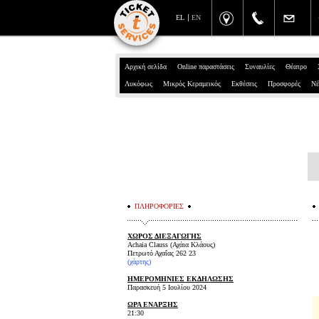
EL
EN
Αρχική σελίδα
Online παραστάσεις
Συναυλίες
Θέατρο
Λυκόφως
Μικρός Κεραμεικός
Εκθέσεις
Προσφορές
Νέ
ΠΛΗΡΟΦΟΡΙΕΣ
ΧΩΡΟΣ ΔΙΕΞΑΓΩΓΗΣ
Achaia Clauss (Αχάια Κλάους)
Πετρωτό Αχαΐας 262 23
(
χάρτης
)
ΗΜΕΡΟΜΗΝΙΕΣ ΕΚΔΗΛΩΣΗΣ
Παρασκευή 5 Ιουλίου 2024
ΩΡΑ ΕΝΑΡΞΗΣ
21:30