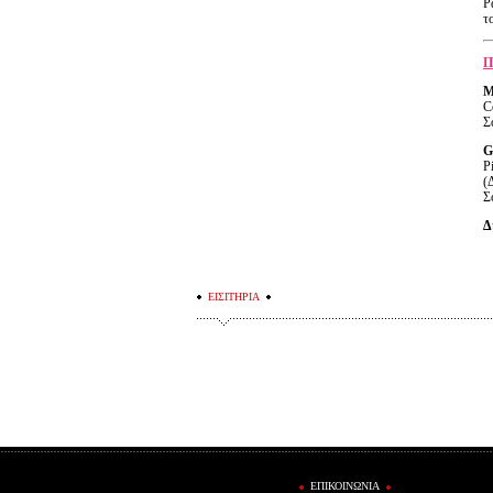
Ρ
τ
Π
M
C
Σ
G
P
(
Σ
Δ
ΕΙΣΙΤΗΡΙΑ
ΕΠΙΚΟΙΝΩΝΙΑ