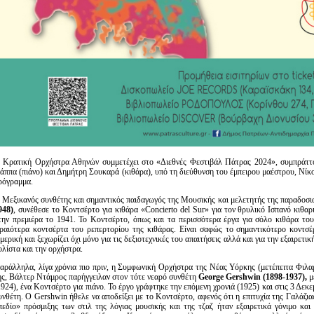
 Κρατική Ορχήστρα Αθηνών συμμετέχει στο «Διεθνές Φεστιβάλ Πάτρας 2024», συμπράττο
άππα (πιάνο) και Δημήτρη Σουκαρά (κιθάρα), υπό τη διεύθυνση του έμπειρου μαέστρου, Νίκ
ρόγραμμα.
 Μεξικανός συνθέτης και σημαντικός παιδαγωγός της Μουσικής και μελετητής της παραδοσι
948)
, συνέθεσε το Κοντσέρτο για κιθάρα «Concierto del Sur» για τον θρυλικό Ισπανό κιθαρ
την πρεμιέρα το 1941. Το Κοντσέρτο, όπως και τα περισσότερα έργα για σόλο κιθάρα του
ραιότερα κοντσέρτα του ρεπερτορίου της κιθάρας. Είναι σαφώς το σημαντικότερο κοντσέ
μερική και ξεχωρίζει όχι μόνο για τις δεξιοτεχνικές του απαιτήσεις αλλά και για την εξαιρετι
ολίστα και την ορχήστρα.
αράλληλα, λίγα χρόνια πιο πριν, η Συμφωνική Ορχήστρα της Νέας Υόρκης (μετέπειτα Φιλαρ
ης, Βάλτερ Ντάμρος παρήγγειλαν στον τότε νεαρό συνθέτη
George
Gershwin
(1898-1937),
μ
1924), ένα Κοντσέρτο για πιάνο. Το έργο γράφτηκε την επόμενη χρονιά (1925) και στις 3 Δεκε
υνθέτη. Ο Gershwin ήθελε να αποδείξει με το Κοντσέρτο, αφενός ότι η επιτυχία της Γαλάζι
πεδίο» πρόσμιξης των στιλ της λόγιας μουσικής και της τζαζ ήταν εξαιρετικά γόνιμο και