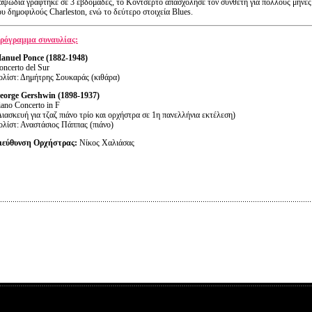
αψωδία γράφτηκε σε 3 εβδομάδες, το Κοντσέρτο απασχόλησε τον συνθέτη για πολλούς μήνες. 
ου δημοφιλούς Charleston, ενώ το δεύτερο στοιχεία Blues.
ρόγραμμα συναυλίας:
anuel
Ponce
(1882-1948)
oncerto del Sur
ολίστ: Δημήτρης Σουκαράς (κιθάρα)
eorge Gershwin (1898-1937)
iano Concerto in F
Διασκευή για τζαζ πιάνο τρίο και ορχήστρα σε 1η πανελλήνια εκτέλεση)
ολίστ: Αναστάσιος Πάππας (πιάνο)
ιεύθυνση Ορχήστρας:
Νίκος Χαλιάσας