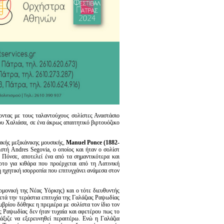
ντας με τους ταλαντούχους σολίστες Αναστάσιο
ου Χαλιάσα, σε ένα άκρως απαιτητικό βιρτουόζικο
ακής μεξικάνικης μουσικής,
Manuel
Ponce
(1882-
ιστή Andres Segovia, ο οποίος και ήταν ο σολίστ
 Πόνσε, αποτελεί ένα από τα σημαντικότερα και
ρτο για κιθάρα που προέρχεται από τη Λατινική
κή ηχητική ισορροπία που επιτυγχάνει ανάμεσα στον
μονική της Νέας Υόρκης) και ο τότε διευθυντής
ετά την τεράστια επιτυχία της Γαλάζιας Ραψωδίας
μβρίου δόθηκε η πρεμιέρα με σολίστα τον ίδιο τον
ας Ραψωδίας δεν ήταν τυχαία και αφετέρου πως το
 άξιζε να εξερευνηθεί περαιτέρω. Ενώ η Γαλάζια