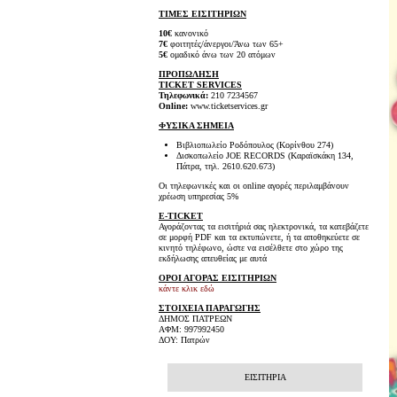
ΤΙΜΕΣ ΕΙΣΙΤΗΡΙΩΝ
10€
κανονικό
7€
φοιτητές/άνεργοι/Άνω των 65+
5€
ομαδικό άνω των 20 ατόμων
ΠΡΟΠΩΛΗΣΗ
TICKET SERVICES
Τηλεφωνικά:
210 7234567
Online:
www.ticketservices.gr
ΦΥΣΙΚΑ ΣΗΜΕΙΑ
Βιβλιοπωλείο Ροδόπουλος (Κορίνθου 274)
Δισκοπωλείο JOE RECORDS (Καραϊσκάκη 134,
Πάτρα, τηλ. 2610.620.673)
Οι τηλεφωνικές και οι online αγορές περιλαμβάνουν
χρέωση υπηρεσίας 5%
E-TICKET
Αγοράζοντας τα εισιτήριά σας ηλεκτρονικά, τα κατεβάζετε
σε μορφή PDF και τα εκτυπώνετε, ή τα αποθηκεύετε σε
κινητό τηλέφωνο, ώστε να εισέλθετε στο χώρο της
εκδήλωσης απευθείας με αυτά
ΟΡΟΙ ΑΓΟΡΑΣ ΕΙΣΙΤΗΡΙΩΝ
κάντε κλικ εδώ
ΣΤΟΙΧΕΙΑ ΠΑΡΑΓΩΓΗΣ
ΔΗΜΟΣ ΠΑΤΡΕΩΝ
ΑΦΜ: 997992450
ΔΟΥ: Πατρών
ΕΙΣΙΤΗΡΙΑ