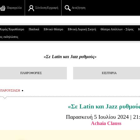
Παραγγελία
Σύνδεση/Εγγραφή
Αναζήτηση
Πανεπιστημίου 39, Αθήνα
Χορός/Χοροθέατρο
Παιδικά
Εθνικό Θέατρο
Εθνική Λυρική Σκηνή
Θέατρο Απόλλων - Σύρος
Κ
ες εκδηλώσεις
210 7234567
info@ticketservices.gr
«Σε Latin και Jazz ρυθμούς»
Αναζήτηση
ΠΛΗΡΟΦΟΡΙΕΣ
ΕΙΣΙΤΗΡΙΑ
Σύνδεση/Εγγραφή
Παραγγελία
ΠΑΡΟΥΣΙΑΣΗ
Αναζήτηση παραγγελίας
«Σε Latin και Jazz ρυθμού
Παρασκευή 5 Ιουλίου 2024 | 21
Προσωπικά Δεδομένα
Achaia Clauss
Πληροφορίες