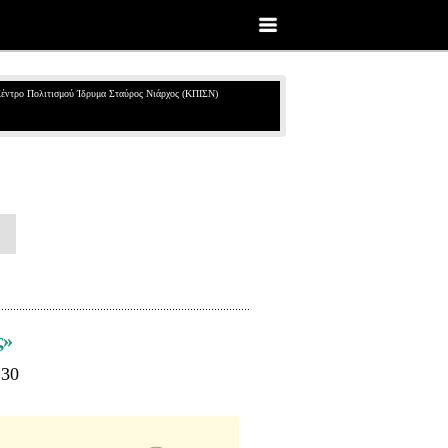
έντρο Πολιτισμού Ίδρυμα Σταύρος Νιάρχος (ΚΠΙΣΝ)
ς»
:30